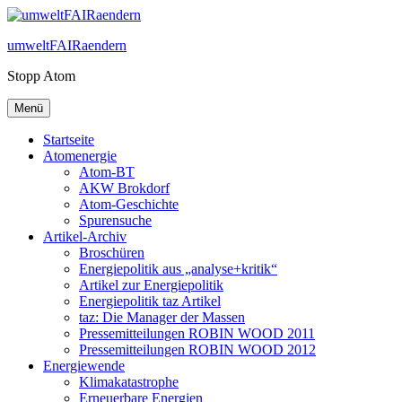
Zum
Inhalt
umweltFAIRaendern
springen
Stopp Atom
Menü
Startseite
Atomenergie
Atom-BT
AKW Brokdorf
Atom-Geschichte
Spurensuche
Artikel-Archiv
Broschüren
Energiepolitik aus „analyse+kritik“
Artikel zur Energiepolitik
Energiepolitik taz Artikel
taz: Die Manager der Massen
Pressemitteilungen ROBIN WOOD 2011
Pressemitteilungen ROBIN WOOD 2012
Energiewende
Klimakatastrophe
Erneuerbare Energien