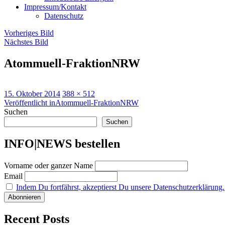
Impressum/Kontakt
Datenschutz
Vorheriges Bild
Nächstes Bild
Atommuell-FraktionNRW
Veröffentlicht
Originalgröße
15. Oktober 2014
388 × 512
am
Beitragsnavigation
Veröffentlicht in
Atommuell-FraktionNRW
Suchen
Suchen
INFO|NEWS bestellen
Vorname oder ganzer Name
Email
Indem Du fortfährst, akzeptierst Du unsere Datenschutzerklärung.
Recent Posts