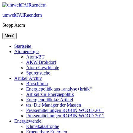
Zum
Inhalt
umweltFAIRaendern
springen
Stopp Atom
Menü
Startseite
Atomenergie
Atom-BT
AKW Brokdorf
Atom-Geschichte
Spurensuche
Artikel-Archiv
Broschüren
Energiepolitik aus „analyse+kritik“
Artikel zur Energiepolitik
Energiepolitik taz Artikel
taz: Die Manager der Massen
Pressemitteilungen ROBIN WOOD 2011
Pressemitteilungen ROBIN WOOD 2012
Energiewende
Klimakatastrophe
Erneuerbare Energien