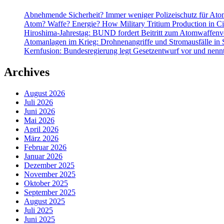
Abnehmende Sicherheit? Immer weniger Polizeischutz für At
Atom? Waffe? Energie? How Military Tritium Production in Civ
Hiroshima-Jahrestag: BUND fordert Beitritt zum Atomwaffenve
Atomanlagen im Krieg: Drohnenangriffe und Stromausfälle in 
Kernfusion: Bundesregierung legt Gesetzentwurf vor und nennt
Archives
August 2026
Juli 2026
Juni 2026
Mai 2026
April 2026
März 2026
Februar 2026
Januar 2026
Dezember 2025
November 2025
Oktober 2025
September 2025
August 2025
Juli 2025
Juni 2025