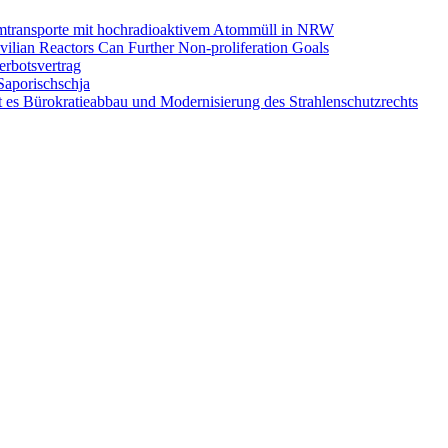
omtransporte mit hochradioaktivem Atommüll in NRW
ilian Reactors Can Further Non-proliferation Goals
rbotsvertrag
Saporischschja
 es Bürokratieabbau und Modernisierung des Strahlenschutzrechts