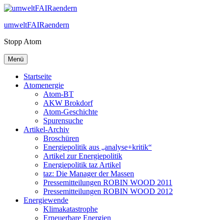
Zum
Inhalt
umweltFAIRaendern
springen
Stopp Atom
Menü
Startseite
Atomenergie
Atom-BT
AKW Brokdorf
Atom-Geschichte
Spurensuche
Artikel-Archiv
Broschüren
Energiepolitik aus „analyse+kritik“
Artikel zur Energiepolitik
Energiepolitik taz Artikel
taz: Die Manager der Massen
Pressemitteilungen ROBIN WOOD 2011
Pressemitteilungen ROBIN WOOD 2012
Energiewende
Klimakatastrophe
Erneuerbare Energien