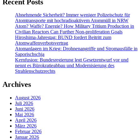
Recent Posts
Abnehmende Sicherheit? Immer weniger Polizeischutz für
Atomtransporte mit hochradioaktivem Atommüll in NRW
Atom? Waffe? Energie? How Military Tritium Production in
Civilian Reactors Can Further Non-proliferation Goals
Hiroshima-Jahrestag: BUND fordert Beitritt zum
Atomwaffenverbotsvertrag
Atomanlagen im Krieg: Drohnenangriffe und Stromausfälle in
Saporischschja
Kernfusion: Bundesregierung legt Gesetzentwurf vor und
nennt es Bürokratieabbau und Modernisierung des
Strahlenschutzrechts
Archives
August 2026
Juli 2026
Juni 2026
Mai 2026
April 2026
März 2026
Februar 2026
Januar 2026