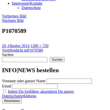
Impressum/Kontakt
Datenschutz
Vorheriges Bild
Nächstes Bild
P1070589
Veröffentlicht
Originalgröße
20. Oktober 2014
1280 × 720
am
Beitragsnavigation
Veröffentlicht in
P1070589
Suchen
Suchen
INFO|NEWS bestellen
Vorname oder ganzer Name
Email
Indem Du fortfährst, akzeptierst Du unsere
Datenschutzerklärung.