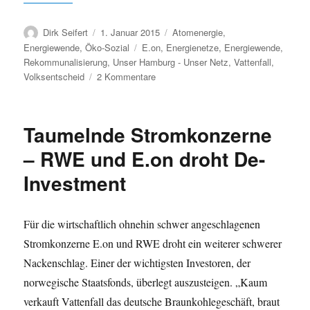
Autor
Veröffentlicht
Kategorien
Dirk Seifert
1. Januar 2015
Atomenergie
,
am
Schlagwörter
Energiewende
,
Öko-Sozial
E.on
,
Energienetze
,
Energiewende
,
Rekommunalisierung
,
Unser Hamburg - Unser Netz
,
Vattenfall
,
zu
Volksentscheid
2 Kommentare
Ökonomie
der
Energienetze
Taumelnde Stromkonzerne
–
Rekommunalisierung
– RWE und E.on droht De-
lohnt
Investment
sich:
Mehr
Investitionen,
sichere
Für die wirtschaftlich ohnehin schwer angeschlagenen
Arbeitsplätze
Stromkonzerne E.on und RWE droht ein weiterer schwerer
und
Nackenschlag. Einer der wichtigsten Investoren, der
wirtschaftliche
Gewinne
norwegische Staatsfonds, überlegt auszusteigen. „Kaum
verkauft Vattenfall das deutsche Braunkohlegeschäft, braut