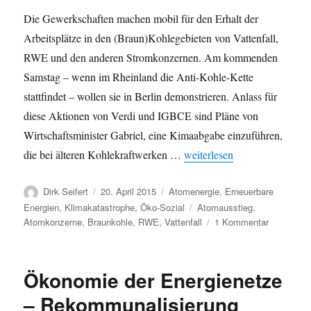
Die Gewerkschaften machen mobil für den Erhalt der
Arbeitsplätze in den (Braun)Kohlegebieten von Vattenfall,
RWE und den anderen Stromkonzernen. Am kommenden
Samstag – wenn im Rheinland die Anti-Kohle-Kette
stattfindet – wollen sie in Berlin demonstrieren. Anlass für
diese Aktionen von Verdi und IGBCE sind Pläne von
Wirtschaftsminister Gabriel, eine Kimaabgabe einzuführen,
„Kein Klima mit Braunkohle 
die bei älteren Kohlekraftwerken …
weiterlesen
Autor
Veröffentlicht
Kategorien
Dirk Seifert
20. April 2015
Atomenergie
,
Erneuerbare
am
Schlagwörter
Energien
,
Klimakatastrophe
,
Öko-Sozial
Atomausstieg
,
zu
Atomkonzerne
,
Braunkohle
,
RWE
,
Vattenfall
1 Kommentar
Kein
Klima
mit
Ökonomie der Energienetze
Braunkohl
–
– Rekommunalisierung
Arbeitsplä