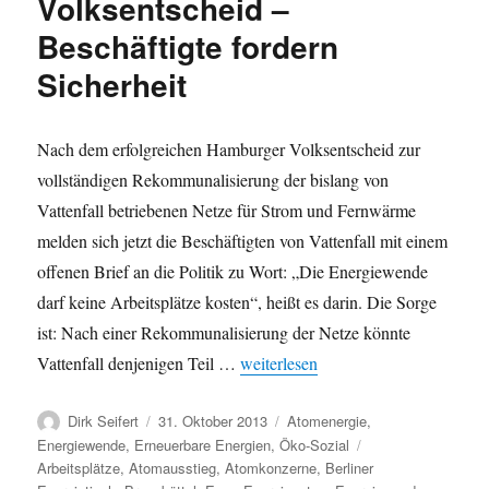
Volksentscheid –
Beschäftigte fordern
Sicherheit
Nach dem erfolgreichen Hamburger Volksentscheid zur
vollständigen Rekommunalisierung der bislang von
Vattenfall betriebenen Netze für Strom und Fernwärme
melden sich jetzt die Beschäftigten von Vattenfall mit einem
offenen Brief an die Politik zu Wort: „Die Energiewende
darf keine Arbeitsplätze kosten“, heißt es darin. Die Sorge
ist: Nach einer Rekommunalisierung der Netze könnte
„Energiewende – Arbeitsplätze – Va
Vattenfall denjenigen Teil …
weiterlesen
Autor
Veröffentlicht
Kategorien
Dirk Seifert
31. Oktober 2013
Atomenergie
,
am
Schlagwörter
Energiewende
,
Erneuerbare Energien
,
Öko-Sozial
Arbeitsplätze
,
Atomausstieg
,
Atomkonzerne
,
Berliner