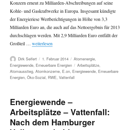
Konzern erneut zu Milliarden-Abschreibungen auf seine
Kohle- und Gaskraftwerke in Europa. Insgesamt kündigte
der Energieriese Wertberichtigungen in Höhe von 3,3
Milliarden Euro an, die auch auf das Nettoergebnis für 2013
durchschlagen werden. Mit 2,9 Milliarden Euro entfällt der
„RWE in der Krise: Drei Milliarden Euro in den Scho
Großteil …
weiterlesen
Autor
Veröffentlicht
Kategorien
Dirk Seifert
1. Februar 2014
Atomenergie
,
am
Schlagwörter
Energiewende
,
Erneuerbare Energien
Arbeitsplätze
,
Atomausstieg
,
Atomkonzerne
,
E.on
,
Energiewende
,
Erneuerbare
Energien
,
Öko-Sozial
,
RWE
,
Vattenfall
Energiewende –
Arbeitsplätze – Vattenfall:
Nach dem Hamburger