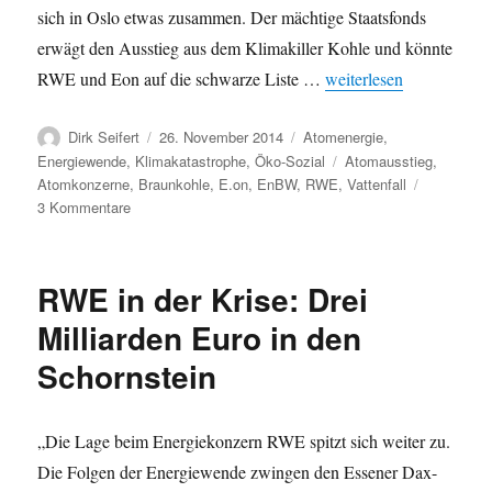
sich in Oslo etwas zusammen. Der mächtige Staatsfonds
erwägt den Ausstieg aus dem Klimakiller Kohle und könnte
„Taumelnde Stromkonze
RWE und Eon auf die schwarze Liste …
weiterlesen
Autor
Veröffentlicht
Kategorien
Dirk Seifert
26. November 2014
Atomenergie
,
am
Schlagwörter
Energiewende
,
Klimakatastrophe
,
Öko-Sozial
Atomausstieg
,
Atomkonzerne
,
Braunkohle
,
E.on
,
EnBW
,
RWE
,
Vattenfall
zu
3 Kommentare
Taumelnde
Stromkonzerne
–
RWE in der Krise: Drei
RWE
und
Milliarden Euro in den
E.on
Schornstein
droht
De-
Investment
„Die Lage beim Energiekonzern RWE spitzt sich weiter zu.
Die Folgen der Energiewende zwingen den Essener Dax-