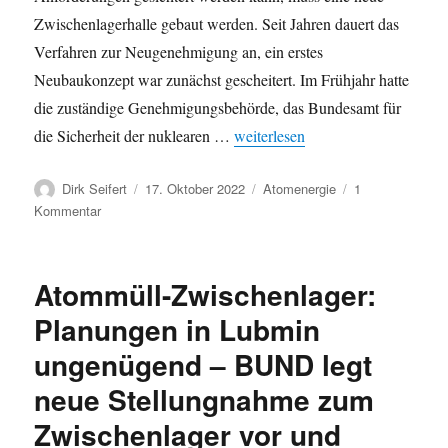
Zwischenlagerhalle gebaut werden. Seit Jahren dauert das
Verfahren zur Neugenehmigung an, ein erstes
Neubaukonzept war zunächst gescheitert. Im Frühjahr hatte
die zuständige Genehmigungsbehörde, das Bundesamt für
„Hochradioaktiv: Fehlender Terr
die Sicherheit der nuklearen …
weiterlesen
Autor
Veröffentlicht
Kategorien
Dirk Seifert
17. Oktober 2022
Atomenergie
1
am
zu
Kommentar
Hochradioaktiv:
Fehlender
Terrorschutz
Atommüll-Zwischenlager:
bei
Atommülllagerung
Planungen in Lubmin
–
ungenügend – BUND legt
Erörterungstermin
für
neue Stellungnahme zum
Neubau
Castorzwischenlager
Zwischenlager vor und
Lubmin