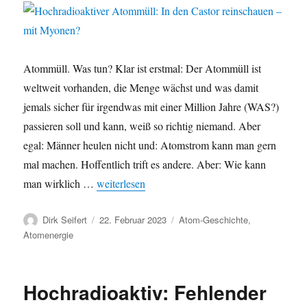
zukunftungsfähig
–
Es
braucht
Klima-
Atommüll. Was tun? Klar ist erstmal: Der Atommüll ist
und
weltweit vorhanden, die Menge wächst und was damit
Plutoniumneutralität!
jemals sicher für irgendwas mit einer Million Jahre (WAS?)
passieren soll und kann, weiß so richtig niemand. Aber
egal: Männer heulen nicht und: Atomstrom kann man gern
mal machen. Hoffentlich trift es andere. Aber: Wie kann
„Hochradioaktiver Atommüll: In den Castor rei
man wirklich …
weiterlesen
Autor
Veröffentlicht
Kategorien
Dirk Seifert
22. Februar 2023
Atom-Geschichte
,
am
Atomenergie
Hochradioaktiv: Fehlender