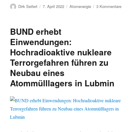
Autor
Veröffentlicht
Kategorien
zu
Dirk Seifert
7. April 2022
Atomenergie
3 Kommentare
am
Atomm
Zwisc
Planu
BUND erhebt
in
Lubmi
Einwendungen:
ungen
Hochradioaktive nukleare
–
BUND
Terrorgefahren führen zu
legt
neue
Neubau eines
Stell
Atommülllagers in Lubmin
zum
Zwisc
vor
und
forder
Gesam