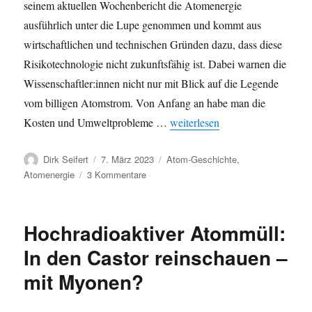
seinem aktuellen Wochenbericht die Atomenergie
ausführlich unter die Lupe genommen und kommt aus
wirtschaftlichen und technischen Gründen dazu, dass diese
Risikotechnologie nicht zukunftsfähig ist. Dabei warnen die
Wissenschaftler:innen nicht nur mit Blick auf die Legende
vom billigen Atomstrom. Von Anfang an habe man die
„DIW legt Studie vor: Atomenerg
Kosten und Umweltprobleme …
weiterlesen
Autor
Veröffentlicht
Kategorien
Dirk Seifert
7. März 2023
Atom-Geschichte
,
am
zu
Atomenergie
3 Kommentare
DIW
legt
Studie
Hochradioaktiver Atommüll:
vor:
Atomenergie
In den Castor reinschauen –
ist
mit Myonen?
nicht
nachhaltig
und