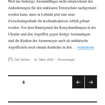
Weil das bisherige Atommülllager nicht entsprechend den
Anforderungen für den nuklearen Terrorschutz nachgerüstet
werden kann, muss in Lubmin jetzt eine neue
Zwischenlagerhalle für hochradioaktiven Abfall gebaut
werden. Vor dem Hintergrund der Kriegshandlungen in der
Ukraine und den Angriffen gegen dortige Atomanlagen
sind die Risiken der Atomenergie auch als militärische
„BUND erhebt Einw
Angriffsziele noch einmal deutlicher in den …
weiterlesen
Autor
Veröffentlicht
Kategorien
Dirk Seifert
23. März 2022
Atomenergie
am
Seitennummerierung
SEITE
4
VOR
NÄC
der
HERI
HSTE
GE
SEIT
Beiträge
SEIT
E