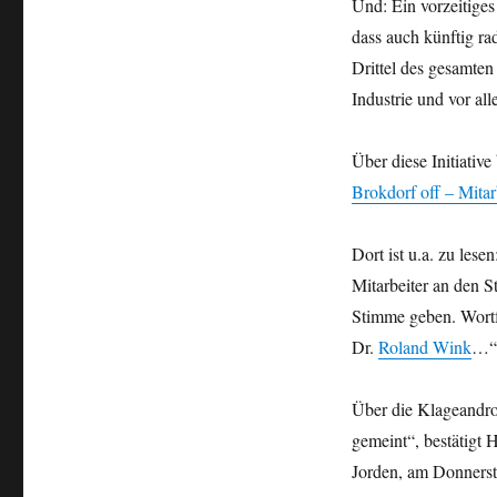
Und: Ein vorzeitige
dass auch künftig ra
Drittel des gesamte
Industrie und vor all
Über diese Initiativ
Brokdorf off – Mitar
Dort ist u.a. zu les
Mitarbeiter an den 
Stimme geben. Wortf
Dr.
Roland Wink
…“
Über die Klageandroh
gemeint“, bestätigt
Jorden, am Donners