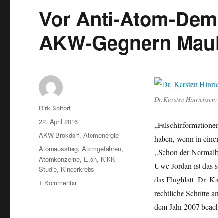
Vor Anti-Atom-Demo
AKW-Gegnern Maul
Dr. Karsten Hinrichsen:
Autor
Dirk Seifert
Veröffentlicht
22. April 2016
„Falschinformationen
am
Kategorien
AKW Brokdorf
,
Atomenergie
haben, wenn in eine
Schlagwörter
Atomausstieg
,
Atomgefahren
,
,.Schon der Normalbe
Atomkonzerne
,
E.on
,
KiKK-
Uwe Jordan ist das s
Studie
,
Kinderkrebs
das Flugblatt, Dr. Ka
zu
1 Kommentar
Vor
rechtliche Schritte 
Anti-
dem Jahr 2007 beach
Atom-