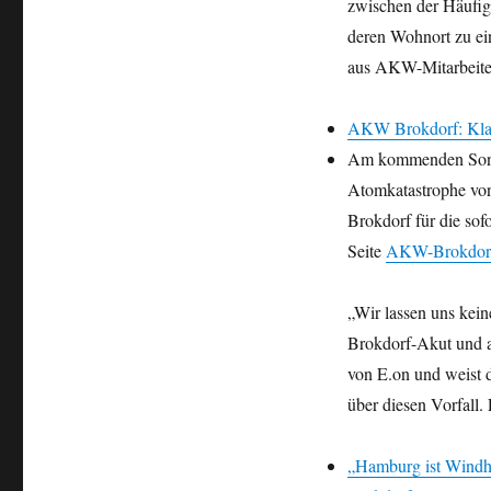
zwischen der Häufig
Demo
in
deren Wohnort zu ei
Brokdorf:
aus AKW-Mitarbeiter
E.on
will
AKW-
AKW Brokdorf: Klage
Gegnern
Am kommenden Sonnta
Maulkorb
Atomkatastrophe vo
verpassen
Brokdorf für die sofo
Seite
AKW-Brokdorf-
„Wir lassen uns kein
Brokdorf-Akut und 
von E.on und weist 
über diesen Vorfall.
„Hamburg ist Windh