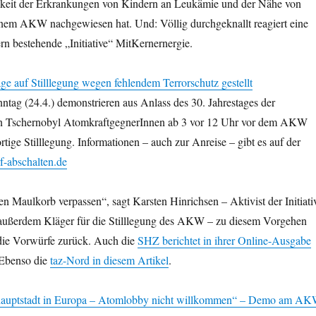
keit der Erkrankungen von Kindern an Leukämie und der Nähe von
nem AKW nachgewiesen hat. Und: Völlig durchgeknallt reagiert eine
n bestehende „Initiative“ MitKernernergie.
 auf Stilllegung wegen fehlendem Terrorschutz gestellt
g (24.4.) demonstrieren aus Anlass des 30. Jahrestages der
n Tschernobyl AtomkraftgegnerInnen ab 3 vor 12 Uhr vor dem AKW
rtige Stilllegung. Informationen – auch zur Anreise – gibt es auf der
abschalten.de
en Maulkorb verpassen“, sagt Karsten Hinrichsen – Aktivist der Initiati
außerdem Kläger für die Stilllegung des AKW – zu diesem Vorgehen
die Vorwürfe zurück. Auch die
SHZ berichtet in ihrer Online-Ausgabe
 Ebenso die
taz-Nord in diesem Artikel
.
auptstadt in Europa – Atomlobby nicht willkommen“ – Demo am A