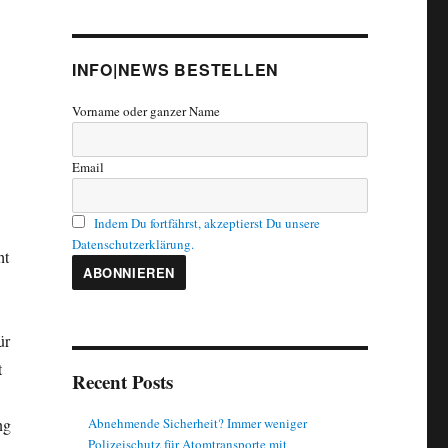
INFO|NEWS BESTELLEN
Vorname oder ganzer Name
Email
Indem Du fortfährst, akzeptierst Du unsere
Datenschutzerklärung.
ht
ür
t
Recent Posts
ng
Abnehmende Sicherheit? Immer weniger
Polizeischutz für Atomtransporte mit