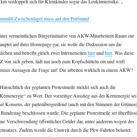
km verdoppelt sich für Kleinkinder sogar das Leukämierisiko. „
müll-Zwischenlager muss auf den Prüfstand
iner vermeintlichen Bürgerinitiative von AKW-Mitarbeitern Raum zur
auptet auf ihrer Homepage gar, sie wolle die Diskussion um die
ichen und betreibt gleich zwei Internetseiten
hier
und
hier
. Was diese
von sich geben, lädt nur noch zum Kopfschütteln ein und wirft
struser Aussagen die Frage auf: Die arbeiten wirklich in einem AKW?
Hinsichtlich der geplanten Protestmeile meldet sich auch die
tKernenergie“ zu Wort. Der vorzeitige Ausstieg aus der Kernenergie sei
cher Konsens, der parteiübergreifend (auch mit den Stimmen der Grünen
Bundestag beschlossen wurde. Die geplante Protestmeile sei überflüss
 eine Verschwendung öffentlicher Gelder dar, unter anderem wegen des
einsatzes. Zudem werde die Umwelt durch die Pkw-Fahrten belastet.