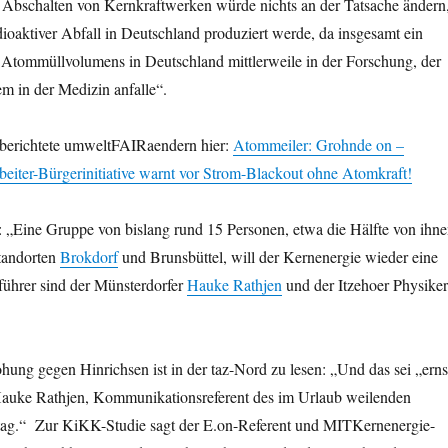
s Abschalten von Kernkraftwerken würde nichts an der Tatsache ändern
dioaktiver Abfall in Deutschland produziert werde, da insgesamt ein
n Atommüllvolumens in Deutschland mittlerweile in der Forschung, der
em in der Medizin anfalle“.
e berichtete umweltFAIRaendern hier:
Atommeiler: Grohnde on –
beiter-Bürgerinitiative warnt vor Strom-Blackout ohne Atomkraft!
en: „Eine Gruppe von bislang rund 15 Personen, etwa die Hälfte von ihn
Standorten
Brokdorf
und Brunsbüttel, will der Kernenergie wieder eine
ührer sind der Münsterdorfer
Hauke Rathjen
und der Itzehoer Physiker
ung gegen Hinrichsen ist in der taz-Nord zu lesen: „
Und das sei „erns
 Hauke Rathjen, Kommunikationsreferent des im Urlaub weilenden
tag.“ Zur KiKK-Studie sagt der E.on-Referent und MITKernenergie-