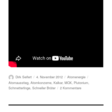
Autor
Veröffentlicht
Kategorien
Schlagwörter
Dirk Seifert
4. November 2012
Atomenergie
am
Atomausstieg
,
Atomkonzerne
,
Kalkar
,
MOX
,
Plutonium
,
zu
Schmetterlinge
,
Schneller Brüter
2 Kommentare
Schmetterlinge
–
Hände
über