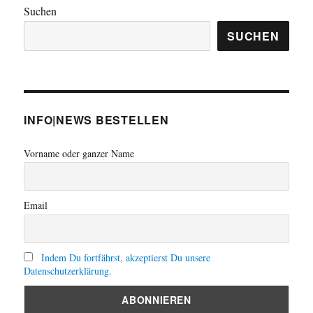
Hönnepel
Suchen
–
Der
SUCHEN
Schnelle
Brüter
Kalkar
ging
nie
INFO|NEWS BESTELLEN
ans
Netz
Vorname oder ganzer Name
Email
Indem Du fortfährst, akzeptierst Du unsere
Datenschutzerklärung.