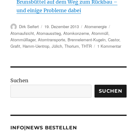
Brunsbüttel auf dem Weg zum Rückbau –
und einige Probleme dabei
Autor
Veröffentlicht
Kategorien
Schlagwörter
Dirk Seifert
19. Dezember 2013
Atomenergie
am
Atomaufsicht
,
Atomausstieg
,
Atomkonzerne
,
Atommüll
,
Atommülllager
,
Atomtransporte
,
Brennelement-Kugeln
,
Castor
,
zu
Grafit
,
Hamm-Uentrop
,
Jülich
,
Thorium
,
THTR
1 Kommentar
Hochradi
Atommül
in
Jülich
lagert
Suchen
weiter
per
SUCHEN
Ausnahm
INFO|NEWS BESTELLEN