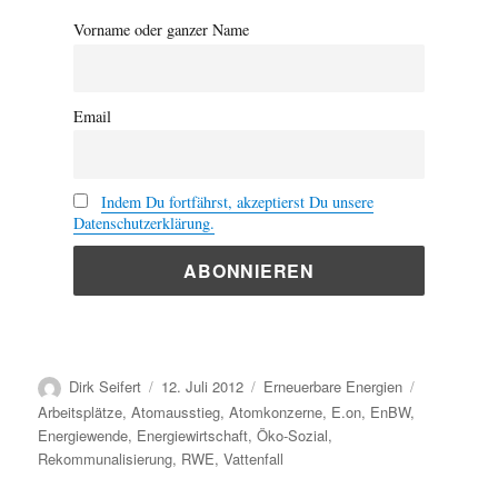
Vorname oder ganzer Name
Email
Indem Du fortfährst, akzeptierst Du unsere
Datenschutzerklärung.
Autor
Veröffentlicht
Kategorien
Schlagwört
Dirk Seifert
12. Juli 2012
Erneuerbare Energien
am
Arbeitsplätze
,
Atomausstieg
,
Atomkonzerne
,
E.on
,
EnBW
,
Energiewende
,
Energiewirtschaft
,
Öko-Sozial
,
Rekommunalisierung
,
RWE
,
Vattenfall