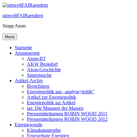
Zum
Inhalt
umweltFAIRaendern
springen
Stopp Atom
Menü
Startseite
Atomenergie
Atom-BT
AKW Brokdorf
Atom-Geschichte
Spurensuche
Artikel-Archiv
Broschüren
Energiepolitik aus „analyse+kritik“
Artikel zur Energiepolitik
Energiepolitik taz Artikel
taz: Die Manager der Massen
Pressemitteilungen ROBIN WOOD 2011
Pressemitteilungen ROBIN WOOD 2012
Energiewende
Klimakatastrophe
Erneuerbare Energien