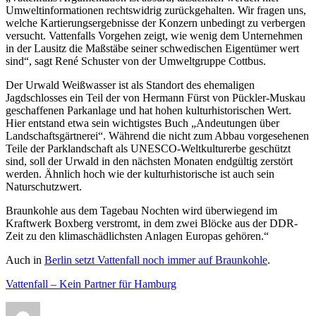
Umweltinformationen rechtswidrig zurückgehalten. Wir fragen uns,
welche Kartierungsergebnisse der Konzern unbedingt zu verbergen
versucht. Vattenfalls Vorgehen zeigt, wie wenig dem Unternehmen
in der Lausitz die Maßstäbe seiner schwedischen Eigentümer wert
sind“, sagt René Schuster von der Umweltgruppe Cottbus.
Der Urwald Weißwasser ist als Standort des ehemaligen
Jagdschlosses ein Teil der von Hermann Fürst von Pückler-Muskau
geschaffenen Parkanlage und hat hohen kulturhistorischen Wert.
Hier entstand etwa sein wichtigstes Buch „Andeutungen über
Landschaftsgärtnerei“. Während die nicht zum Abbau vorgesehenen
Teile der Parklandschaft als UNESCO-Weltkulturerbe geschützt
sind, soll der Urwald in den nächsten Monaten endgültig zerstört
werden. Ähnlich hoch wie der kulturhistorische ist auch sein
Naturschutzwert.
Braunkohle aus dem Tagebau Nochten wird überwiegend im
Kraftwerk Boxberg verstromt, in dem zwei Blöcke aus der DDR-
Zeit zu den klimaschädlichsten Anlagen Europas gehören.“
Auch in
Berlin setzt Vattenfall noch immer auf Braunkohle
.
Vattenfall – Kein Partner für Hamburg
Autor
Veröffentlicht
Kategorien
Schl