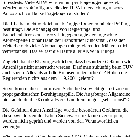
Stresstests. Viele AKW wurden nur per Fragebogen getestet.
Werden wir zukünftig anstelle der TÜV-Untersuchung unseres
Autos auch zu Hause Fragebögen ausfüllen?
Die EU, hat nicht wirklich unabhängige Experten mit der Prüfung
beauftragt. Die Abhängigkeit von Regierungs- und
Brancheninteressen ist groß. Hingegen sagte der angesehne
Atomexperte Lothar Hahn der Frankfurter Rundschau, dass der
Weiterbetrieb vieler Atomanlagen mit gravierenden Mängeln nicht
vertretbar sei. Das sei fast die Hälfte aller AKW in Europa.
Zugleich hat die EU vorgeschrieben, dass besondere Gefahren wie
Anschläge nicht untersucht werden. Darf man zukünftig beim TÜV
auch sagen: Alles bis auf die Bremsen untersuchen!“? Haben die
Regierenden nichts aus dem 11.9.2001 gelernt?
So verkommt dieser für unsere Sicherheit so wichtige Test zu einer
propagandistischen Beruhigungspille. Die Augsburger Allgemeine
titelt auch blind: >Kernkraftwerk Gundremmingen „sehr robust“<.
Die Gefahren durch Anschläge wie die besonderen Gefahren, die
diese zwei letzten deutschen Siedewasserreaktoren verkörpern,
wurden nicht geprüft und werden von den Verantwortlichen
verleugnet.
Wie untragbar die Gundremminger AKW-Gefahren sind, zeigt sich