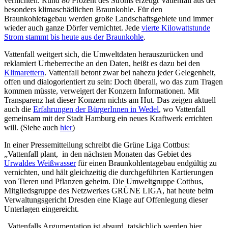
vernichten. Rund 80 Prozent des Stroms erzeugt Vattenfall aus der
besonders klimaschädlichen Braunkohle. Für den
Braunkohletagebau werden große Landschaftsgebiete und immer
wieder auch ganze Dörfer vernichtet. Jede
vierte Kilowattstunde
Strom stammt bis heute aus der Braunkohle
.
Vattenfall weitgert sich, die Umweltdaten herauszurücken und
reklamiert Urheberrecthe an den Daten, heißt es dazu bei den
Klimarettern
. Vattenfall betont zwar bei nahezu jeder Gelegenheit,
offen und dialogorientiert zu sein: Doch überall, wo das zum Tragen
kommen müsste, verweigert der Konzern Informationen. Mit
Transparenz hat dieser Konzern nichts am Hut. Das zeigen aktuell
auch die
Erfahrungen der BürgerInnen in Wedel
, wo Vattenfall
gemeinsam mit der Stadt Hamburg ein neues Kraftwerk errichten
will. (Siehe auch
hier
)
In einer Pressemitteilung schreibt die Grüne Liga Cottbus:
„Vattenfall plant, in den nächsten Monaten das Gebiet des
Urwaldes Weißwasser
für einen Braunkohlentagebau endgültig zu
vernichten, und hält gleichzeitig die durchgeführten Kartierungen
von Tieren und Pflanzen geheim. Die Umweltgruppe Cottbus,
Mitgliedsgruppe des Netzwerkes GRÜNE LIGA, hat heute beim
Verwaltungsgericht Dresden eine Klage auf Offenlegung dieser
Unterlagen eingereicht.
„Vattenfalls Argumentation ist absurd, tatsächlich werden hier