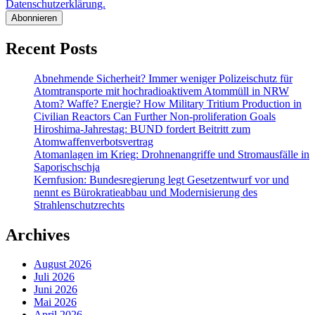
Datenschutzerklärung.
Recent Posts
Abnehmende Sicherheit? Immer weniger Polizeischutz für
Atomtransporte mit hochradioaktivem Atommüll in NRW
Atom? Waffe? Energie? How Military Tritium Production in
Civilian Reactors Can Further Non-proliferation Goals
Hiroshima-Jahrestag: BUND fordert Beitritt zum
Atomwaffenverbotsvertrag
Atomanlagen im Krieg: Drohnenangriffe und Stromausfälle in
Saporischschja
Kernfusion: Bundesregierung legt Gesetzentwurf vor und
nennt es Bürokratieabbau und Modernisierung des
Strahlenschutzrechts
Archives
August 2026
Juli 2026
Juni 2026
Mai 2026
April 2026