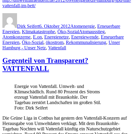
http://umweltfairaendern.de/2012/09/energienetze-hamburg-spd-mit-
vattenfall-im-bett/
Autor
Veröffentlicht
Kategorien
am
Dirk Seifert
6. Oktober 2012
Atomenergie
,
Erneuerbare
Schlagwörter
Energien
,
Klimakatastrophe
,
Öko-Sozial
Atomausstieg
,
Atomkonzerne
,
E.on
,
Energienetze
,
Energiewende
,
Erneuerbare
Energien
,
Öko-Sozial
,
ökostrom
,
Rekommunalisierung
,
Unser
Hamburg - Unser Netz
,
Vattenfall
Gegenteil von Transparent?
VATTENFALL
Energie von Vattenfall. Umwelt- und
Klimaschädlich. Rund 80 Prozent des Stroms
erzeugt Vattenfall mit Braunkohle. Der
Tagebau zerstört Landschaften im großen Stil.
Foto: Dirk Seifert
Die Grüne Liga in Cottbus hat gestern den Vattenfall-Konzern auf
Herausgabe von Umweltdaten verklagt. Mit dem Braunkohle-
Tagebau Nochten will Vattenfall künftig ein Naturschutzgebiet