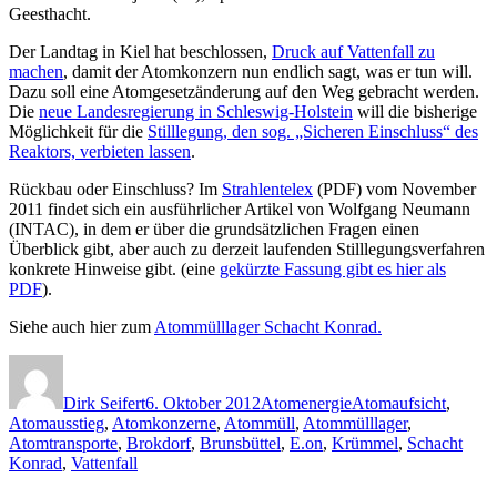
Geesthacht.
Der Landtag in Kiel hat beschlossen,
Druck auf Vattenfall zu
machen
, damit der Atomkonzern nun endlich sagt, was er tun will.
Dazu soll eine Atomgesetzänderung auf den Weg gebracht werden.
Die
neue Landesregierung in Schleswig-Holstein
will die bisherige
Möglichkeit für die
Stilllegung, den sog. „Sicheren Einschluss“ des
Reaktors, verbieten lassen
.
Rückbau oder Einschluss? Im
Strahlentelex
(PDF) vom November
2011 findet sich ein ausführlicher Artikel von Wolfgang Neumann
(INTAC), in dem er über die grundsätzlichen Fragen einen
Überblick gibt, aber auch zu derzeit laufenden Stilllegungsverfahren
konkrete Hinweise gibt. (eine
gekürzte Fassung gibt es hier als
PDF
).
Siehe auch hier zum
Atommülllager Schacht Konrad.
Autor
Veröffentlicht
Kategorien
Schlagwörter
am
Dirk Seifert
6. Oktober 2012
Atomenergie
Atomaufsicht
,
Atomausstieg
,
Atomkonzerne
,
Atommüll
,
Atommülllager
,
Atomtransporte
,
Brokdorf
,
Brunsbüttel
,
E.on
,
Krümmel
,
Schacht
Konrad
,
Vattenfall