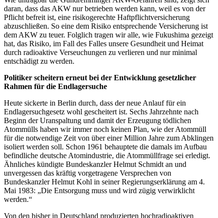
daran, dass das AKW nur betrieben werden kann, weil es von der
Pflicht befreit ist, eine risikogerechte Haftpflichtversicherung
abzuschließen. So eine dem Risiko entsprechende Versicherung ist
dem AKW zu teuer. Folglich tragen wir alle, wie Fukushima gezeigt
hat, das Risiko, im Fall des Falles unsere Gesundheit und Heimat
durch radioaktive Verseuchungen zu verlieren und nur minimal
entschädigt zu werden.
Politiker scheitern erneut bei der Entwicklung gesetzlicher
Rahmen für die Endlagersuche
Heute sickerte in Berlin durch, dass der neue Anlauf für ein
Endlagersuchgesetz wohl gescheitert ist. Sechs Jahrzehnte nach
Beginn der Uranspaltung und damit der Erzeugung tödlichen
Atommülls haben wir immer noch keinen Plan, wie der Atommüll
für die notwendige Zeit von über einer Million Jahre zum Abklingen
isoliert werden soll. Schon 1961 behauptete die damals im Aufbau
befindliche deutsche Atomindustrie, die Atommüllfrage sei erledigt.
Ähnliches kündigte Bundeskanzler Helmut Schmidt an und
unvergessen das kräftig vorgetragene Versprechen von
Bundeskanzler Helmut Kohl in seiner Regierungserklärung am 4.
Mai 1983: „Die Entsorgung muss und wird zügig verwirklicht
werden.“
Von den bisher in Deutschland produzierten hochradioaktiven