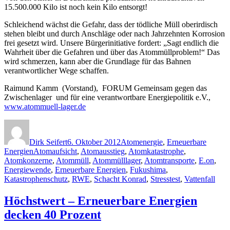
15.500.000 Kilo ist noch kein Kilo entsorgt!
Schleichend wächst die Gefahr, dass der tödliche Müll oberirdisch
stehen bleibt und durch Anschläge oder nach Jahrzehnten Korrosion
frei gesetzt wird. Unsere Bürgerinitiative fordert: „Sagt endlich die
Wahrheit über die Gefahren und über das Atommüllproblem!“ Das
wird schmerzen, kann aber die Grundlage für das Bahnen
verantwortlicher Wege schaffen.
Raimund Kamm (Vorstand), FORUM Gemeinsam gegen das
Zwischenlager und für eine verantwortbare Energiepolitik e.V.,
www.atommuell-lager.de
Autor
Veröffentlicht
Kategorien
am
Dirk Seifert
6. Oktober 2012
Atomenergie
,
Erneuerbare
Schlagwörter
Energien
Atomaufsicht
,
Atomausstieg
,
Atomkatastrophe
,
Atomkonzerne
,
Atommüll
,
Atommülllager
,
Atomtransporte
,
E.on
,
Energiewende
,
Erneuerbare Energien
,
Fukushima
,
Katastrophenschutz
,
RWE
,
Schacht Konrad
,
Stresstest
,
Vattenfall
Höchstwert – Erneuerbare Energien
decken 40 Prozent