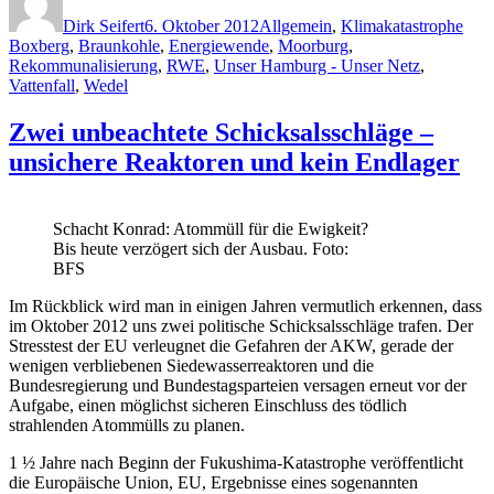
am
Dirk Seifert
6. Oktober 2012
Allgemein
,
Klimakatastrophe
Boxberg
,
Braunkohle
,
Energiewende
,
Moorburg
,
Rekommunalisierung
,
RWE
,
Unser Hamburg - Unser Netz
,
Vattenfall
,
Wedel
Zwei unbeachtete Schicksalsschläge –
unsichere Reaktoren und kein Endlager
Schacht Konrad: Atommüll für die Ewigkeit?
Bis heute verzögert sich der Ausbau. Foto:
BFS
Im Rückblick wird man in einigen Jahren vermutlich erkennen, dass
im Oktober 2012 uns zwei politische Schicksalsschläge trafen. Der
Stresstest der EU verleugnet die Gefahren der AKW, gerade der
wenigen verbliebenen Siedewasserreaktoren und die
Bundesregierung und Bundestagsparteien versagen erneut vor der
Aufgabe, einen möglichst sicheren Einschluss des tödlich
strahlenden Atommülls zu planen.
1 ½ Jahre nach Beginn der Fukushima-Katastrophe veröffentlicht
die Europäische Union, EU, Ergebnisse eines sogenannten