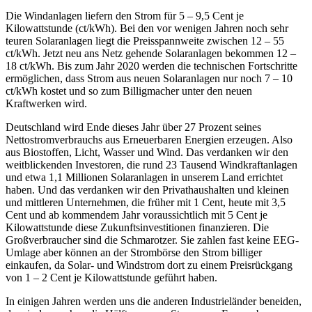
Die Windanlagen liefern den Strom für 5 – 9,5 Cent je
Kilowattstunde (ct/kWh). Bei den vor wenigen Jahren noch sehr
teuren Solaranlagen liegt die Preisspannweite zwischen 12 – 55
ct/kWh. Jetzt neu ans Netz gehende Solaranlagen bekommen 12 –
18 ct/kWh. Bis zum Jahr 2020 werden die technischen Fortschritte
ermöglichen, dass Strom aus neuen Solaranlagen nur noch 7 – 10
ct/kWh kostet und so zum Billigmacher unter den neuen
Kraftwerken wird.
Deutschland wird Ende dieses Jahr über 27 Prozent seines
Nettostromverbrauchs aus Erneuerbaren Energien erzeugen. Also
aus Biostoffen, Licht, Wasser und Wind. Das verdanken wir den
weitblickenden Investoren, die rund 23 Tausend Windkraftanlagen
und etwa 1,1 Millionen Solaranlagen in unserem Land errichtet
haben. Und das verdanken wir den Privathaushalten und kleinen
und mittleren Unternehmen, die früher mit 1 Cent, heute mit 3,5
Cent und ab kommendem Jahr voraussichtlich mit 5 Cent je
Kilowattstunde diese Zukunftsinvestitionen finanzieren. Die
Großverbraucher sind die Schmarotzer. Sie zahlen fast keine EEG-
Um­lage aber können an der Strombörse den Strom billiger
einkaufen, da Solar- und Windstrom dort zu einem Preisrückgang
von 1 – 2 Cent je Kilowattstunde geführt haben.
In einigen Jahren werden uns die anderen Industrieländer beneiden,