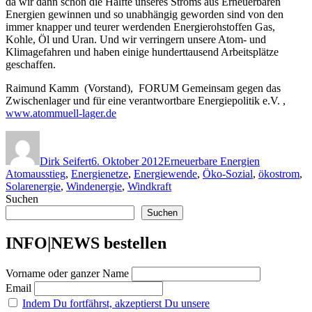
da wir dann schon die Hälfte unseres Stroms aus Erneuerbaren
Energien gewinnen und so unabhängig geworden sind von den
immer knapper und teurer werdenden Energierohstoffen Gas,
Kohle, Öl und Uran. Und wir verringern unsere Atom- und
Klimagefahren und haben einige hunderttausend Arbeitsplätze
geschaffen.
Raimund Kamm (Vorstand), FORUM Gemeinsam gegen das
Zwischenlager und für eine verantwortbare Energiepolitik e.V. ,
www.atommuell-lager.de
Autor
Veröffentlicht
Kategorien
Schlagwört
am
Dirk Seifert
6. Oktober 2012
Erneuerbare Energien
Atomausstieg
,
Energienetze
,
Energiewende
,
Öko-Sozial
,
ökostrom
,
Solarenergie
,
Windenergie
,
Windkraft
Suchen
Suchen
INFO|NEWS bestellen
Vorname oder ganzer Name
Email
Indem Du fortfährst, akzeptierst Du unsere