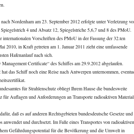
en.
rt nach Nordenham am 23. September 2012 erfolgte unter Verletzung vo
Spiegelstrich 4 und Absatz 12, Spiegelstriche 5,6,7 und 8 des PMoU.
r internationalen Vorschriften des PMoU in der Fassung der 32.ten
i 2010, in Kraft getreten am 1. Januar 2011 zieht eine umfassende
sten Hafenanlauf nach sich.
ty Management Certificate“ des Schiffes am 29.9.2012 abgelaufen.
hat das Schiff noch eine Reise nach Antwerpen unternommen, eventue
eitszertifikat.
ndesamtes für Strahlenschutz obliegt Ihrem Hause die bundesweite
z für Auflagen und Anforderungen an Transporte radioaktiven Material
 dafür, daß es auf anderen Rechtsgebieten bundesdeutsche Gesetze und
s anwendet und durchsetzt. Im Falle eines Transportes von radioaktive
ichem Gefährdungspotential für die Bevölkerung und die Umwelt in