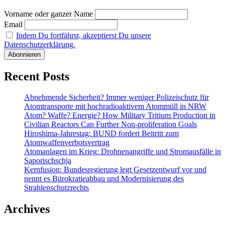
Vorname oder ganzer Name
Email
Indem Du fortfährst, akzeptierst Du unsere
Datenschutzerklärung.
Recent Posts
Abnehmende Sicherheit? Immer weniger Polizeischutz für
Atomtransporte mit hochradioaktivem Atommüll in NRW
Atom? Waffe? Energie? How Military Tritium Production in
Civilian Reactors Can Further Non-proliferation Goals
Hiroshima-Jahrestag: BUND fordert Beitritt zum
Atomwaffenverbotsvertrag
Atomanlagen im Krieg: Drohnenangriffe und Stromausfälle in
Saporischschja
Kernfusion: Bundesregierung legt Gesetzentwurf vor und
nennt es Bürokratieabbau und Modernisierung des
Strahlenschutzrechts
Archives