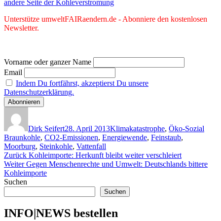
andere Seite der Kohleverstromung
Unterstütze umweltFAIRaendern.de - Abonniere den kostenlosen
Newsletter.
Vorname oder ganzer Name
Email
Indem Du fortfährst, akzeptierst Du unsere
Datenschutzerklärung.
Autor
Veröffentlicht
Kategorien
Schla
am
Dirk Seifert
28. April 2013
Klimakatastrophe
,
Öko-Sozial
Braunkohle
,
CO2-Emissionen
,
Energiewende
,
Feinstaub
,
Moorburg
,
Steinkohle
,
Vattenfall
Beitragsnavigation
Vorheriger
Zurück
Kohleimporte: Herkunft bleibt weiter verschleiert
Nächster
Beitrag:
Weiter
Gegen Menschenrechte und Umwelt: Deutschlands bittere
Beitrag:
Kohleimporte
Suchen
Suchen
INFO|NEWS bestellen