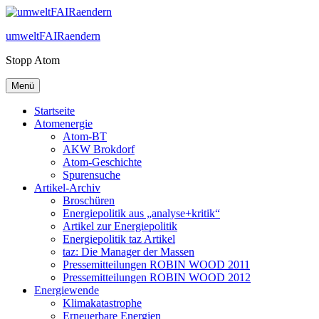
Zum
Inhalt
umweltFAIRaendern
springen
Stopp Atom
Menü
Startseite
Atomenergie
Atom-BT
AKW Brokdorf
Atom-Geschichte
Spurensuche
Artikel-Archiv
Broschüren
Energiepolitik aus „analyse+kritik“
Artikel zur Energiepolitik
Energiepolitik taz Artikel
taz: Die Manager der Massen
Pressemitteilungen ROBIN WOOD 2011
Pressemitteilungen ROBIN WOOD 2012
Energiewende
Klimakatastrophe
Erneuerbare Energien