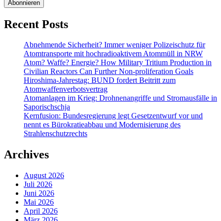
Recent Posts
Abnehmende Sicherheit? Immer weniger Polizeischutz für
Atomtransporte mit hochradioaktivem Atommüll in NRW
Atom? Waffe? Energie? How Military Tritium Production in
Civilian Reactors Can Further Non-proliferation Goals
Hiroshima-Jahrestag: BUND fordert Beitritt zum
Atomwaffenverbotsvertrag
Atomanlagen im Krieg: Drohnenangriffe und Stromausfälle in
Saporischschja
Kernfusion: Bundesregierung legt Gesetzentwurf vor und
nennt es Bürokratieabbau und Modernisierung des
Strahlenschutzrechts
Archives
August 2026
Juli 2026
Juni 2026
Mai 2026
April 2026
März 2026