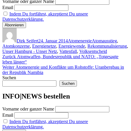
Vorname oder ganzer Name
Email
Indem Du fortfährst, akzeptierst Du unsere
Datenschutzerklärung.
Autor
Veröffentlicht
Kategorien
Schlagwörter
am
Dirk Seifert
24. Januar 2014
Atomenergie
Atomausstieg
,
Atomkonzerne
,
Energienetze
,
Energiewende
,
Rekommunalisierung
,
Unser Hamburg - Unser Netz
,
Vattenfall
,
Volksentscheid
Beitragsnavigation
Vorheriger
Zurück
Atomwaffen, Bundesrepublik und NATO: „Totgesagte
Beitrag:
leben länger“
Nächster
Weiter
Atomenergie und Konflikte um Rohstoffe: Uranbergbau in
Beitrag:
der Republik Namibia
Suchen
Suchen
INFO|NEWS bestellen
Vorname oder ganzer Name
Email
Indem Du fortfährst, akzeptierst Du unsere
Datenschutzerklärung.