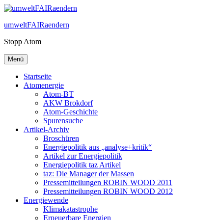
Zum
Inhalt
umweltFAIRaendern
springen
Stopp Atom
Menü
Startseite
Atomenergie
Atom-BT
AKW Brokdorf
Atom-Geschichte
Spurensuche
Artikel-Archiv
Broschüren
Energiepolitik aus „analyse+kritik“
Artikel zur Energiepolitik
Energiepolitik taz Artikel
taz: Die Manager der Massen
Pressemitteilungen ROBIN WOOD 2011
Pressemitteilungen ROBIN WOOD 2012
Energiewende
Klimakatastrophe
Erneuerbare Energien