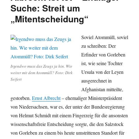
Suche: Streit um
weg
damit
„Mitentscheidung“
–
Schlimme
Bescherung
Soviel Atommüll, soviel
für
Ahaus
zu schreiben: Der
Erfinder von Gorleben
ist, wie seine Tochter
Irgendwo muss das Zeugs ja hin. Wie
Ursula von der Leyen
weiter mit dem Atommüll? Foto: Dirk
Seifert
ausgerechnet in
Afghanistan mitteilte,
gestorben.
Ernst Albrecht
– ehemaliger Ministerpräsident
von Niedersachsen, war es, der unter der Bundesregierung
von Helmut Schmidt mit einem Fingerzeig für die ansonsten
wissenschaftsfreie Entscheidung sorgte, die den Salzstock
von Gorleben zu einem bis heute umstrittenen Standort für