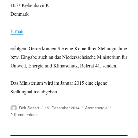
1057 København K
Denmark
E-mail
erfolgen. Gerne können Sie eine Kopie Ihrer Stellungnahme
bzw. Eingabe auch an das Niedersächsische Ministerium für
Umwelt, Energie und Klimaschutz, Referat 41, senden.
Das Ministerium wird im Januar 2015 eine eigene
Stellungnahme abgeben.
Autor
Veröffentlicht
Kategorien
Dirk Seifert
15. Dezember 2014
Atomenergie
am
zu
2 Kommentare
Dänemark
sucht
Atommüll-