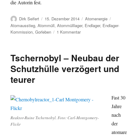
die Autorin fest.
Autor
Veröffentlicht
Kategorien
Schlagwörter
Dirk Seifert
15. Dezember 2014
Atomenergie
am
Atomausstieg
,
Atommüll
,
Atommülllager
,
Endlager
,
Endlager-
zu
Kommission
,
Gorleben
1 Kommentar
Gorleben-
Erfinder
Ernst
Tschernobyl – Neubau der
Albrecht
ist
Schutzhülle verzögert und
tot
teurer
–
Endlager-
Suche:
Streit
Fast 30
um
Jahre
„Mitentscheidung“
nach
Reaktor-Ruine Tschernobyl. Foto: Carl-Montgomery-
der
Flickr
atomare