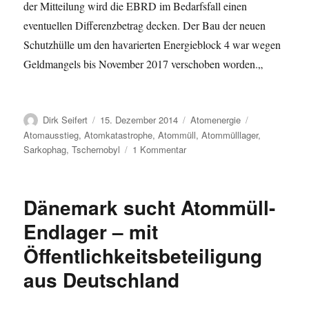
der Mitteilung wird die EBRD im Bedarfsfall einen
eventuellen Differenzbetrag decken. Der Bau der neuen
Schutzhülle um den havarierten Energieblock 4 war wegen
Geldmangels bis November 2017 verschoben worden.
„
Autor
Veröffentlicht
Kategorien
Schlagwörter
Dirk Seifert
15. Dezember 2014
Atomenergie
am
Atomausstieg
,
Atomkatastrophe
,
Atommüll
,
Atommülllager
,
zu
Sarkophag
,
Tschernobyl
1 Kommentar
Tschernobyl
–
Neubau
Dänemark sucht Atommüll-
der
Schutzhülle
Endlager – mit
verzögert
Öffentlichkeitsbeteiligung
und
teurer
aus Deutschland