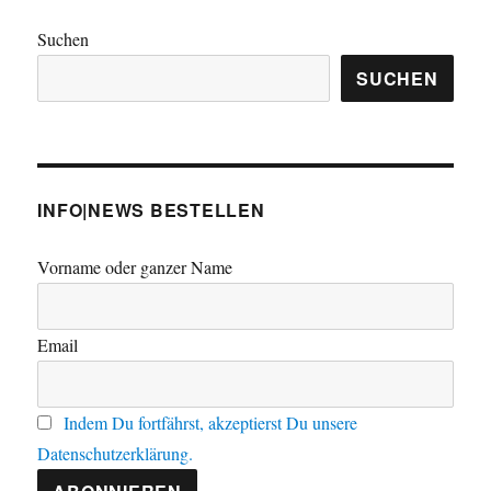
Endlager
–
Suchen
mit
Öffentlichkeitsbeteiligung
SUCHEN
aus
Deutschland
INFO|NEWS BESTELLEN
Vorname oder ganzer Name
Email
Indem Du fortfährst, akzeptierst Du unsere
Datenschutzerklärung.