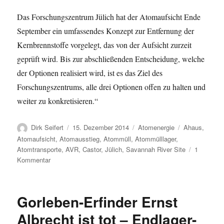
Das Forschungszentrum Jülich hat der Atomaufsicht Ende
September ein umfassendes Konzept zur Entfernung der
Kernbrennstoffe vorgelegt, das von der Aufsicht zurzeit
geprüft wird. Bis zur abschließenden Entscheidung, welche
der Optionen realisiert wird, ist es das Ziel des
Forschungszentrums, alle drei Optionen offen zu halten und
weiter zu konkretisieren.“
Autor
Veröffentlicht
Kategorien
Schlagwörter
Dirk Seifert
15. Dezember 2014
Atomenergie
Ahaus
,
am
Atomaufsicht
,
Atomausstieg
,
Atommüll
,
Atommülllager
,
Atomtransporte
,
AVR
,
Castor
,
Jülich
,
Savannah River Site
1
zu
Kommentar
Atommüll
in
Jülich
Gorleben-Erfinder Ernst
–
Hauptsache
Albrecht ist tot – Endlager-
schnell