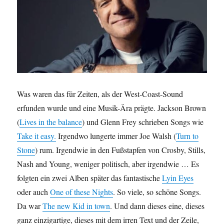
Was waren das für Zeiten, als der West-Coast-Sound
erfunden wurde und eine Musik-Ära prägte. Jackson Brown
(
Lives in the balance
) und Glenn Frey schrieben Songs wie
Take it easy.
Irgendwo lungerte immer Joe Walsh (
Turn to
Stone
) rum. Irgendwie in den Fußstapfen von Crosby, Stills,
Nash and Young, weniger politisch, aber irgendwie … Es
folgten ein zwei Alben später das fantastische
Lyin Eyes
oder auch
One of these Nights
. So viele, so schöne Songs.
Da war
The new Kid in town
. Und dann dieses eine, dieses
ganz einzigartige, dieses mit dem irren Text und der Zeile,