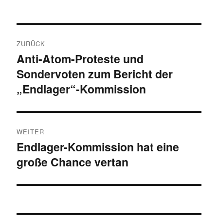
Beitragsnavigation
ZURÜCK
Anti-Atom-Proteste und
Vorheriger
Sondervoten zum Bericht der
Beitrag:
„Endlager“-Kommission
WEITER
Endlager-Kommission hat eine
Nächster
große Chance vertan
Beitrag: