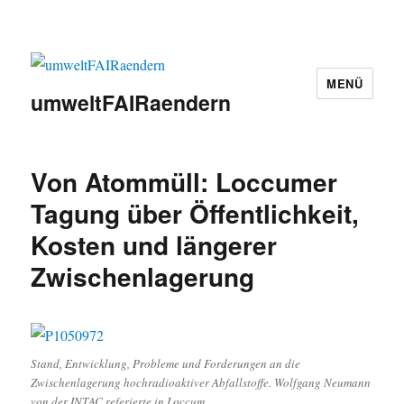
MENÜ
umweltFAIRaendern
Von Atommüll: Loccumer
Tagung über Öffentlichkeit,
Kosten und längerer
Zwischenlagerung
Stand, Entwicklung, Probleme und Forderungen an die
Zwischenlagerung hochradioaktiver Abfallstoffe. Wolfgang Neumann
von der INTAC referierte in Loccum.