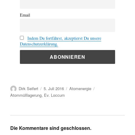
Email
Indem Du fortfährst, akzeptierst Du unsere
Datenschutzerklärung.
Autor
Veröffentlicht
Kategorien
Schlagwörter
Dirk Seifert
5. Juli 2016
Atomenergie
am
Atommülllagerung
,
Ev. Loccum
Die Kommentare sind geschlossen.