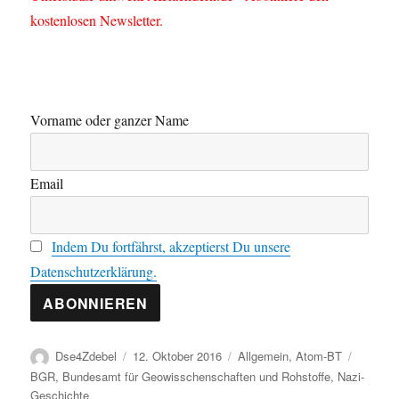
kostenlosen Newsletter.
Vorname oder ganzer Name
Email
Indem Du fortfährst, akzeptierst Du unsere
Datenschutzerklärung.
Autor
Veröffentlicht
Kategorien
Schlagw
Dse4Zdebel
12. Oktober 2016
Allgemein
,
Atom-BT
am
BGR
,
Bundesamt für Geowisschenschaften und Rohstoffe
,
Nazi-
Geschichte