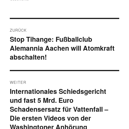
Beitragsnavigation
ZURÜCK
Stop Tihange: Fußballclub
Vorheriger
Alemannia Aachen will Atomkraft
Beitrag:
abschalten!
WEITER
Internationales Schiedsgericht
Nächster
und fast 5 Mrd. Euro
Beitrag:
Schadensersatz für Vattenfall –
Die ersten Videos von der
Washingtoner Anhörung