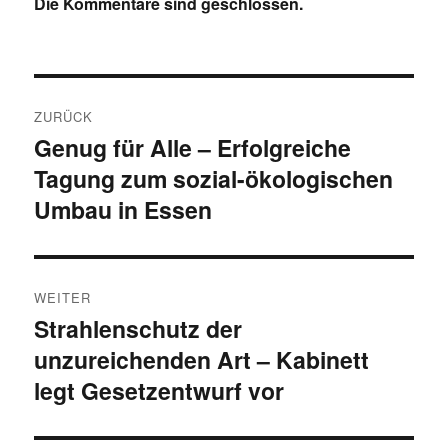
Die Kommentare sind geschlossen.
Beitragsnavigation
ZURÜCK
Genug für Alle – Erfolgreiche
Vorheriger
Tagung zum sozial-ökologischen
Beitrag:
Umbau in Essen
WEITER
Strahlenschutz der
Nächster
unzureichenden Art – Kabinett
Beitrag:
legt Gesetzentwurf vor