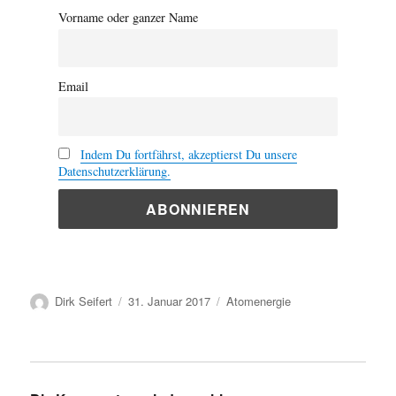
Vorname oder ganzer Name
Email
Indem Du fortfährst, akzeptierst Du unsere
Datenschutzerklärung.
Autor
Veröffentlicht
Kategorien
Dirk Seifert
31. Januar 2017
Atomenergie
am