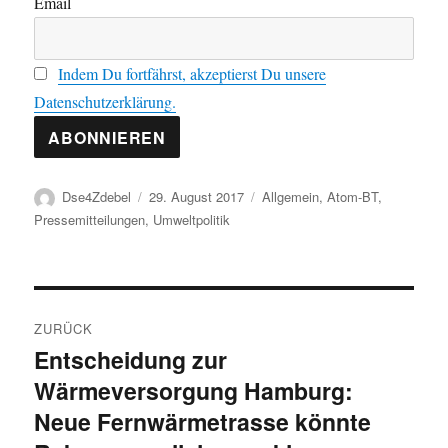
Email
Indem Du fortfährst, akzeptierst Du unsere
Datenschutzerklärung.
Autor
Veröffentlicht
Kategorien
Dse4Zdebel
29. August 2017
Allgemein
,
Atom-BT
,
am
Pressemitteilungen
,
Umweltpolitik
Beitragsnavigation
ZURÜCK
Entscheidung zur
Vorheriger
Wärmeversorgung Hamburg:
Beitrag:
Neue Fernwärmetrasse könnte