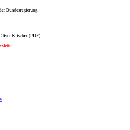
der Bundesregierung.
Oliver Krischer (PDF)
letter.
W