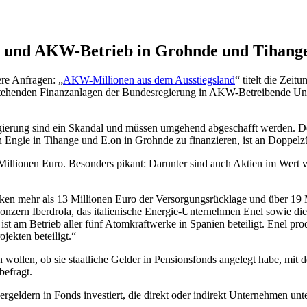
e und AKW-Betrieb in Grohnde und Tihang
re Anfragen: „
AKW-Millionen aus dem Ausstiegsland
“ titelt die Zei
estehenden Finanzanlagen der Bundesregierung in AKW-Betreibende U
egierung sind ein Skandal und müssen umgehend abgeschafft werden.
on Engie in Tihange und E.on in Grohnde zu finanzieren, ist an Doppel
 Millionen Euro. Besonders pikant: Darunter sind auch Aktien im Wert
ken mehr als 13 Millionen Euro der Versorgungsrücklage und über 19 M
ern Iberdrola, das italienische Energie-Unternehmen Enel sowie die b
st am Betrieb aller fünf Atomkraftwerke in Spanien beteiligt. Enel pro
ekten beteiligt.“
n wollen, ob sie staatliche Gelder in Pensionsfonds angelegt habe, m
befragt.
ergeldern in Fonds investiert, die direkt oder indirekt Unternehmen un