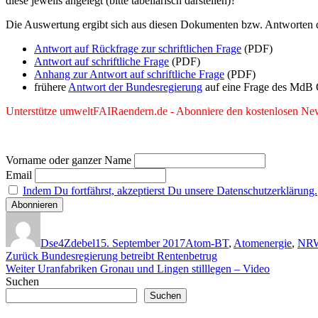
diese jeweils angelegt (bitte tabellarisch darstellen)?“
Die Auswertung ergibt sich aus diesen Dokumenten bzw. Antworten 
Antwort auf Rückfrage zur schriftlichen Frage
(PDF)
Antwort auf schriftliche Frage
(PDF)
Anhang zur Antwort auf schriftliche Frage
(PDF)
frühere
Antwort der Bundesregierung
auf eine Frage des MdB 
Unterstütze umweltFAIRaendern.de - Abonniere den kostenlosen News
Vorname oder ganzer Name
Email
Indem Du fortfährst, akzeptierst Du unsere Datenschutzerklärung.
Autor
Veröffentlicht
Kategorien
am
Dse4Zdebel
15. September 2017
Atom-BT
,
Atomenergie
,
NR
Beitragsnavigation
Vorheriger
Zurück
Bundesregierung betreibt Rentenbetrug
Nächster
Beitrag:
Weiter
Uranfabriken Gronau und Lingen stilllegen – Video
Beitrag:
Suchen
Suchen