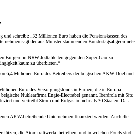
e
tung und schreibt: „32 Millionen Euro haben die Pensionskassen des
nternehmen sagt der aus Münster stammenden Bundestagsabgeordnete
 Den Bürgern in NRW Jodtabletten gegen den Super-Gau zu
züngigkeit kaum zu überbieten.“
 von 6,4 Millionen Euro des Betreibers der belgischen AKW Doel und
illionen Euro des Versorgungsfonds in Firmen, die in Europa
elgische Nuklearfirma Engie-Electrabel genannt. Iberdrola mit Sitz
duziert und vertreibt Strom und Erdgas in mehr als 30 Staaten. Das
it denen AKW-betreibende Unternehmen finanziert werden. Auch die
terstützen, die Atomkraftwerke betreiben, und in welchen Fonds sind