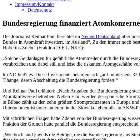
Impressum/Kontakt
Datenschutz
Bundesregierung finanziert Atomkonzern
Der Journalist Reimar Paul berichtet im
Neuen Deutschland
über unse
Bundes in Atomkraft investiert, im Ausland“. Zu den immer noch b
Hubertus Zdebel (Fraktion DIE LINKE):
„Solche Geldanlagen für gefährliche Atommeiler durch die Bundesr
verabreichen und dabei still und leise die riskanten Atomgeschäfte v
Im ND heißt es: Diese Investments belaufen sich „auf mindestens 32
Tihange, deren Abschaltung die Bundesregierung fordert.“
Und Reimar Paul erläutert: „Nach Angaben der Bundesregierung stec
Atomkraftwerke betreiben. Neben E.on werden der spanische Stromkonz
in Bilbao zählt zu den zehn größten Stromproduzenten in Europa und i
Unternehmen ist unter anderem in der Slowakei ebenfalls an AKW-Proj
Mit schriftlichen Fragen hatte Zdebel von der Bundesregierung wisse
Fraktion der Grünen hatte parallel die Bundesregierung entsprechend 
„Wie hoch sind jeweils die Beträge, die die Bundesregierung aus Steu