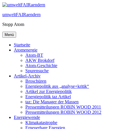
Zum
Inhalt
umweltFAIRaendern
springen
Stopp Atom
Menü
Startseite
Atomenergie
Atom-BT
AKW Brokdorf
Atom-Geschichte
Spurensuche
Artikel-Archiv
Broschüren
Energiepolitik aus „analyse+kritik“
Artikel zur Energiepolitik
Energiepolitik taz Artikel
taz: Die Manager der Massen
Pressemitteilungen ROBIN WOOD 2011
Pressemitteilungen ROBIN WOOD 2012
Energiewende
Klimakatastrophe
Erneuerbare Energien