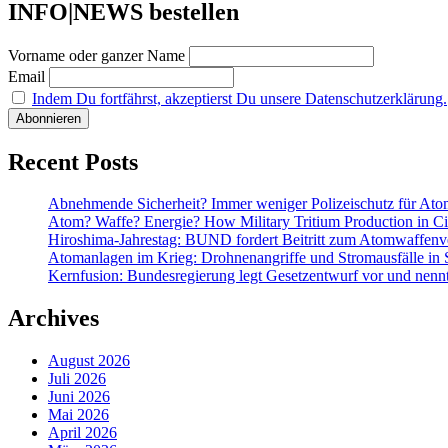
INFO|NEWS bestellen
Vorname oder ganzer Name
Email
Indem Du fortfährst, akzeptierst Du unsere Datenschutzerklärung.
Recent Posts
Abnehmende Sicherheit? Immer weniger Polizeischutz für At
Atom? Waffe? Energie? How Military Tritium Production in Civ
Hiroshima-Jahrestag: BUND fordert Beitritt zum Atomwaffenve
Atomanlagen im Krieg: Drohnenangriffe und Stromausfälle in 
Kernfusion: Bundesregierung legt Gesetzentwurf vor und nennt
Archives
August 2026
Juli 2026
Juni 2026
Mai 2026
April 2026