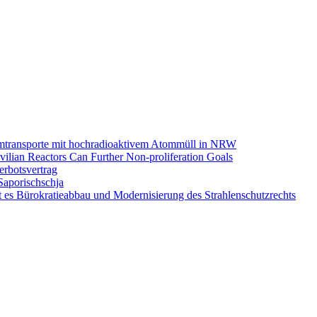
omtransporte mit hochradioaktivem Atommüll in NRW
ilian Reactors Can Further Non-proliferation Goals
rbotsvertrag
Saporischschja
 es Bürokratieabbau und Modernisierung des Strahlenschutzrechts