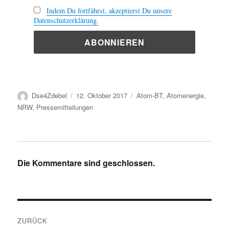
Indem Du fortfährst, akzeptierst Du unsere
Datenschutzerklärung.
Autor
Veröffentlicht
Kategorien
Dse4Zdebel
12. Oktober 2017
Atom-BT
,
Atomenergie
,
am
NRW
,
Pressemitteilungen
Die Kommentare sind geschlossen.
Beitragsnavigation
ZURÜCK