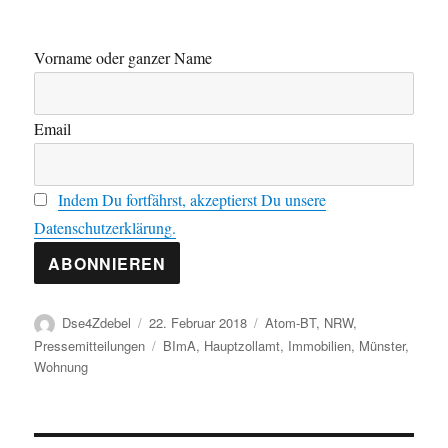
Vorname oder ganzer Name
Email
Indem Du fortfährst, akzeptierst Du unsere
Datenschutzerklärung.
Autor
Veröffentlicht
Kategorien
Dse4Zdebel
22. Februar 2018
Atom-BT
,
NRW
,
am
Schlagwörter
Pressemitteilungen
BImA
,
Hauptzollamt
,
Immobilien
,
Münster
,
Wohnung