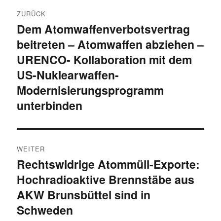
Beitragsnavigation
ZURÜCK
Dem Atomwaffenverbotsvertrag
Vorheriger
beitreten – Atomwaffen abziehen –
Beitrag:
URENCO- Kollaboration mit dem
US-Nuklearwaffen-
Modernisierungsprogramm
unterbinden
WEITER
Rechtswidrige Atommüll-Exporte:
Nächster
Hochradioaktive Brennstäbe aus
Beitrag:
AKW Brunsbüttel sind in
Schweden