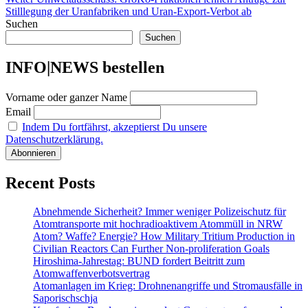
Beitrag:
Stilllegung der Uranfabriken und Uran-Export-Verbot ab
Suchen
Suchen
INFO|NEWS bestellen
Vorname oder ganzer Name
Email
Indem Du fortfährst, akzeptierst Du unsere
Datenschutzerklärung.
Recent Posts
Abnehmende Sicherheit? Immer weniger Polizeischutz für
Atomtransporte mit hochradioaktivem Atommüll in NRW
Atom? Waffe? Energie? How Military Tritium Production in
Civilian Reactors Can Further Non-proliferation Goals
Hiroshima-Jahrestag: BUND fordert Beitritt zum
Atomwaffenverbotsvertrag
Atomanlagen im Krieg: Drohnenangriffe und Stromausfälle in
Saporischschja