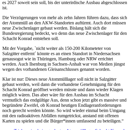
es 2027 soweit sein soll, bis der unterirdische Ausbau abgeschlossen
ist.
Die Verzögerungen von mehr als zehn Jahren führen dazu, dass sich
der Atommüll an den AKW-Standorten auftürmt. Auch dort müssen
neue Zwischenlager gebaut werden. Bislang hält sich die
Bundesregierung bedeckt, wo denn das neue Zwischenlager für den
Schacht Konrad entstehen soll.
Mit der Vorgabe, `nicht weiter als 150-200 Kilometeter von
Salzgitter entfernt´ könnte es an einen Standort in Niedersachsen
genausogut wie in Thüringen, Hamburg oder NRW errichtet
werden. Auch Ilsenburg in Sachsen-Anhalt war von Medien jüngst
wegen des vorhandenen Gleisanschlusses genannt worden.
Klar ist nur: Dieses neue Atommülllager soll nicht in Salzgitter
gebaut werden, weil dann die vorhandene Genehmigung für den
Schacht Konrad geöffnet werden müsste und dann wieder Klagen
möglich wären. Das aber wäre für den Ausbau im Schacht
vermutlich das endgültige Aus, denn schon jetzt gibt es massive und
begründete Zweifel, ob Konrad heutigen Endlageranforderungen
noch gerecht werden könnte. So wird wieder einmal beim Umgang
mit den radioaktiven Abfällen rumgetrickst, anstand mit offenen
Karten zu spielen und die Bürger*innen umfassend zu beteiligen.“