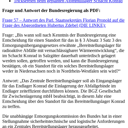
Tricksereien beim geplanten Atommülllager Schacht Konrad
Frage und Antwort der Bundesregierung als PDF:
Frage 57 – Antwort des Parl. Staatssekretärs Florian Pronold auf die
Frage des Abgeordneten Hubertus Zdebel (DIE LINKE):
Frage: „Bis wann soll nach Kenntnis der Bundesregierung eine
Entscheidung für einen Standort für das in § 3 Absatz 3 Satz 3 des
Entsorgungsübergangsgesetzes erwähnte „Bereitstellungslager für
radioaktive Abfälle mit vernachlässigbarer Wärmeentwicklung“, die
im Schacht Konrad in Salzgitter dauerhaft unterirdisch gelagert
werden sollen, getroffen werden, und kann die Bundesregierung
bestätigen, ob ein Standort für ein solches Bereitstellungslager
weder in Niedersachsen noch in Nordrhein-Westfalen sein wird?“
Antwort: „Das Zentrale Bereitstellungslager soll als Eingangslager
für das Endlager Konrad die Einlagerung der Abfallgebinde im
Endlager zeiteffizient durchführen können. Die BGZ Gesellschaft
für Zwischenlagerung mbH beabsichtigt, in diesem Jahr eine
Entscheidung über den Standort für das Bereitstellungslager Konrad
zu treffen.
Die unabhängige Entsorgungskommission des Bundes hat in einer
Stellungnahme sicherheitstechnische und logistische Anforderungen
an ein Zentrales Bereitstellungslager herausgearbeitet.