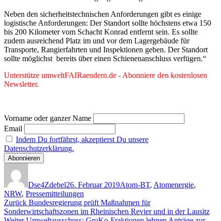
Neben den sicherheitstechnischen Anforderungen gibt es einige
logistische Anforderungen: Der Standort sollte höchstens etwa 150
bis 200 Kilometer vom Schacht Konrad entfernt sein. Es sollte
zudem ausreichend Platz im und vor dem Lagergebäude für
Transporte, Rangierfahrten und Inspektionen geben. Der Standort
sollte möglichst bereits über einen Schienenanschluss verfügen.“
Unterstütze umweltFAIRaendern.de - Abonniere den kostenlosen
Newsletter.
Vorname oder ganzer Name
Email
Indem Du fortfährst, akzeptierst Du unsere
Datenschutzerklärung.
Autor
Veröffentlicht
Kategorien
am
Dse4Zdebel
26. Februar 2019
Atom-BT
,
Atomenergie
,
NRW
,
Pressemitteilungen
Beitragsnavigation
Vorheriger
Zurück
Bundesregierung prüft Maßnahmen für
Beitrag:
Sonderwirtschaftszonen im Rheinischen Revier und in der Lausitz
Nächster
Weiter
Umweltausschuss: GroKo-Fraktionen lehnen Anträge zur