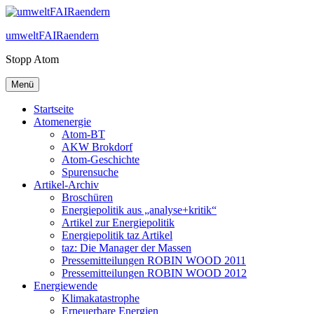
Zum
Inhalt
umweltFAIRaendern
springen
Stopp Atom
Menü
Startseite
Atomenergie
Atom-BT
AKW Brokdorf
Atom-Geschichte
Spurensuche
Artikel-Archiv
Broschüren
Energiepolitik aus „analyse+kritik“
Artikel zur Energiepolitik
Energiepolitik taz Artikel
taz: Die Manager der Massen
Pressemitteilungen ROBIN WOOD 2011
Pressemitteilungen ROBIN WOOD 2012
Energiewende
Klimakatastrophe
Erneuerbare Energien