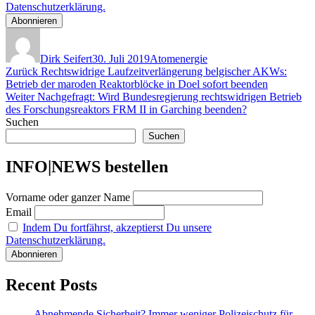
Datenschutzerklärung.
Autor
Veröffentlicht
Kategorien
am
Dirk Seifert
30. Juli 2019
Atomenergie
Beitragsnavigation
Vorheriger
Zurück
Rechtswidrige Laufzeitverlängerung belgischer AKWs:
Beitrag:
Betrieb der maroden Reaktorblöcke in Doel sofort beenden
Nächster
Weiter
Nachgefragt: Wird Bundesregierung rechtswidrigen Betrieb
Beitrag:
des Forschungsreaktors FRM II in Garching beenden?
Suchen
Suchen
INFO|NEWS bestellen
Vorname oder ganzer Name
Email
Indem Du fortfährst, akzeptierst Du unsere
Datenschutzerklärung.
Recent Posts
Abnehmende Sicherheit? Immer weniger Polizeischutz für