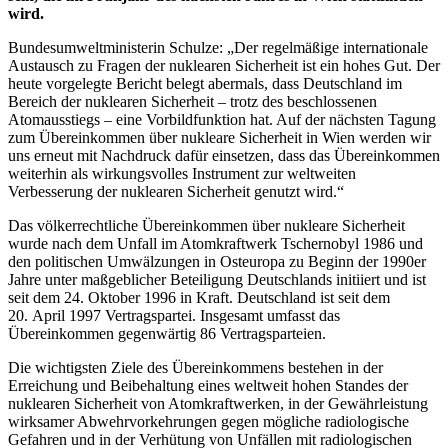
wird.
Bundesumweltministerin Schulze: „Der regelmäßige internationale
Austausch zu Fragen der nuklearen Sicherheit ist ein hohes Gut. Der
heute vorgelegte Bericht belegt abermals, dass Deutschland im
Bereich der nuklearen Sicherheit – trotz des beschlossenen
Atomausstiegs – eine Vorbildfunktion hat. Auf der nächsten Tagung
zum Übereinkommen über nukleare Sicherheit in Wien werden wir
uns erneut mit Nachdruck dafür einsetzen, dass das Übereinkommen
weiterhin als wirkungsvolles Instrument zur weltweiten
Verbesserung der nuklearen Sicherheit genutzt wird.“
Das völkerrechtliche Übereinkommen über nukleare Sicherheit
wurde nach dem Unfall im Atomkraftwerk Tschernobyl 1986 und
den politischen Umwälzungen in Osteuropa zu Beginn der 1990er
Jahre unter maßgeblicher Beteiligung Deutschlands initiiert und ist
seit dem 24. Oktober 1996 in Kraft. Deutschland ist seit dem
20. April 1997 Vertragspartei. Insgesamt umfasst das
Übereinkommen gegenwärtig 86 Vertragsparteien.
Die wichtigsten Ziele des Übereinkommens bestehen in der
Erreichung und Beibehaltung eines weltweit hohen Standes der
nuklearen Sicherheit von Atomkraftwerken, in der Gewährleistung
wirksamer Abwehrvorkehrungen gegen mögliche radiologische
Gefahren und in der Verhütung von Unfällen mit radiologischen