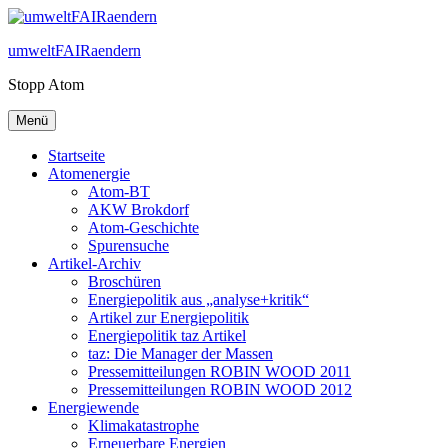
Zum
Inhalt
umweltFAIRaendern
springen
Stopp Atom
Menü
Startseite
Atomenergie
Atom-BT
AKW Brokdorf
Atom-Geschichte
Spurensuche
Artikel-Archiv
Broschüren
Energiepolitik aus „analyse+kritik“
Artikel zur Energiepolitik
Energiepolitik taz Artikel
taz: Die Manager der Massen
Pressemitteilungen ROBIN WOOD 2011
Pressemitteilungen ROBIN WOOD 2012
Energiewende
Klimakatastrophe
Erneuerbare Energien