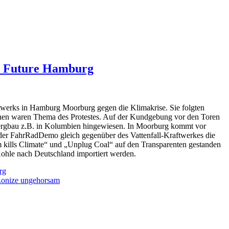
or Future Hamburg
ftwerks in Hamburg Moorburg gegen die Klimakrise. Sie folgten
onen waren Thema des Protestes. Auf der Kundgebung vor den Toren
ergbau z.B. in Kolumbien hingewiesen. In Moorburg kommt vor
 der FahrRadDemo gleich gegenüber des Vattenfall-Kraftwerkes die
sm kills Climate“ und „Unplug Coal“ auf den Transparenten gestanden
ohle nach Deutschland importiert werden.
rg
Lonize ungehorsam