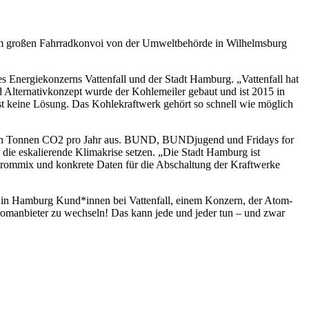
m großen Fahrradkonvoi von der Umweltbehörde in Wilhelmsburg
s Energiekonzerns Vattenfall und der Stadt Hamburg. „Vattenfall hat
 Alternativkonzept wurde der Kohlemeiler gebaut und ist 2015 in
ist keine Lösung. Das Kohlekraftwerk gehört so schnell wie möglich
ionen Tonnen CO2 pro Jahr aus. BUND, BUNDjugend und Fridays for
ie eskalierende Klimakrise setzen. „Die Stadt Hamburg ist
Strommix und konkrete Daten für die Abschaltung der Kraftwerke
n in Hamburg Kund*innen bei Vattenfall, einem Konzern, der Atom-
romanbieter zu wechseln! Das kann jede und jeder tun – und zwar