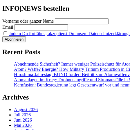
INFO|NEWS bestellen
Vorname oder ganzer Name
Email
Indem Du fortfährst, akzeptierst Du unsere Datenschutzerklärung.
Recent Posts
Abnehmende Sicherheit? Immer weniger Polizeischutz für At
Atom? Waffe? Energie? How Military Tritium Production in Civ
Hiroshima-Jahrestag: BUND fordert Beitritt zum Atomwaffenve
Atomanlagen im Krieg: Drohnenangriffe und Stromausfälle in 
Kernfusion: Bundesregierung legt Gesetzentwurf vor und nennt
Archives
August 2026
Juli 2026
Juni 2026
Mai 2026