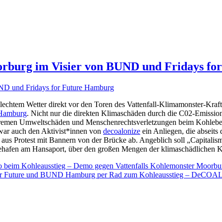
orburg im Visier von BUND und Fridays f
hlechtem Wetter direkt vor den Toren des Vattenfall-Klimamonster-Kra
 Hamburg
. Nicht nur die direkten Klimaschäden durch die C02-Emissi
xtremen Umweltschäden und Menschenrechtsverletzungen beim Kohleb
war auch den Aktivist*innen von
decoalonize
ein Anliegen, die abseits
h aus Protest mit Bannern von der Brücke ab. Angeblich soll „Capitali
hlehafen am Hansaport, über den großen Mengen der klimaschädlichen K
o beim Kohleausstieg – Demo gegen Vattenfalls Kohlemonster Moorbu
ys for Future und BUND Hamburg per Rad zum Kohleausstieg – DeCOA