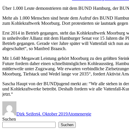
Über 1.000 Leute demonstrieren mit dem BUND Hamburg, der BUND
Mehr als 1.000 Menschen sind heute dem Aufruf des BUND Hamburg,
zum Kohlekraftwerk Moorburg. Dort protestierten sie lautstark gege
Erst 2014 in Betrieb gegangen, steht das Kohlekraftwerk Moorburg wi
in unheilvoller Allianz mit dem Hamburger Senat vor 15 Jahren die 
Betrieb gegangen. Gerade vier Jahre später will Vattenfall sich nun 
abgeschaltet“, so Manfred Braasch.
Mit 1.640 Megawatt Leistung gehört Moorburg zu den größten Stein
Future fordern daher einen schnellstmöglichen Kohleausstieg. Hambu
mittlerweile unter Zugzwang. Wir erwarten verbindliche Zielsetzung
Moorburg, Tiefstack und Wedel lange vor 2035“, fordert Aktivist A
Sascha Haupt von der BUNDjugend merkt an: “Wir alle stehen in der
und Kohlekraftwerke betreibt. Deshalb fordern wir alle Vattenfall-
jetzt.“
Autor
Veröffentlicht
Kategorien
am
Dirk Seifert
4. Oktober 2019
Atomenergie
Suchen
Suchen