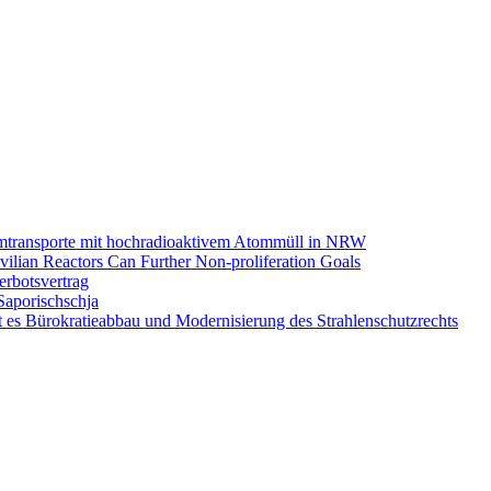
omtransporte mit hochradioaktivem Atommüll in NRW
ilian Reactors Can Further Non-proliferation Goals
rbotsvertrag
Saporischschja
 es Bürokratieabbau und Modernisierung des Strahlenschutzrechts