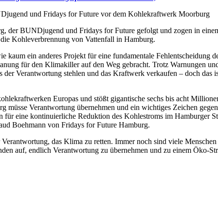
jugend und Fridays for Future vor dem Kohlekraftwerk Moorburg
 der BUNDjugend und Fridays for Future gefolgt und zogen in eine
n die Kohleverbrennung von Vattenfall in Hamburg.
e kaum ein anderes Projekt für eine fundamentale Fehlentscheidung de
Planung für den Klimakiller auf den Weg gebracht. Trotz Warnungen und
aus der Verantwortung stehlen und das Kraftwerk verkaufen – doch das 
kohlekraftwerken Europas und stößt gigantische sechs bis acht Mill
rg müsse Verantwortung übernehmen und ein wichtiges Zeichen gegen d
en für eine kontinuierliche Reduktion des Kohlestroms im Hamburger 
rnaud Boehmann von Fridays for Future Hamburg.
 Verantwortung, das Klima zu retten. Immer noch sind viele Mensche
Kunden auf, endlich Verantwortung zu übernehmen und zu einem Öko-St