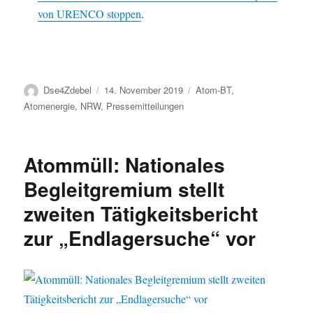
von URENCO stoppen
.
Autor
Veröffentlicht
Kategorien
Dse4Zdebel
14. November 2019
Atom-BT
,
am
Atomenergie
,
NRW
,
Pressemitteilungen
Atommüll: Nationales
Begleitgremium stellt
zweiten Tätigkeitsbericht
zur „Endlagersuche“ vor