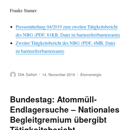
Frauke Stamer
Pressemitteilung 04/2019 zum zweiten Tätigkeitsbericht
des NBG (PDF, 81KB, Datei ist barrierefrei⁄barrierearm)
Zweiter Tätigkeitsbericht des NBG (PDF, 4MB, Datei
ist barrierefrei⁄barrierearm)
Autor
Veröffentlicht
Kategorien
Dirk Seifert
14. November 2019
Atomenergie
am
Bundestag: Atommüll-
Endlagersuche – Nationales
Begleitgremium übergibt
Tätigkeitsbericht