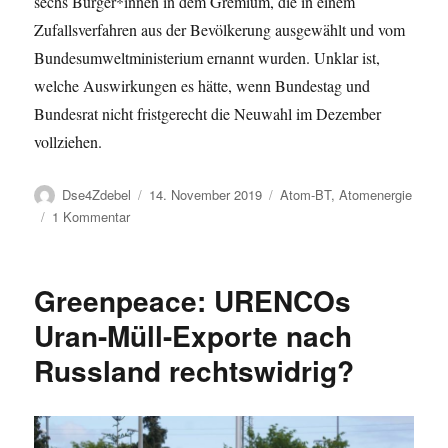
sechs Bürger*innen in dem Gremium, die in einem
Zufallsverfahren aus der Bevölkerung ausgewählt und vom
Bundesumweltministerium ernannt wurden. Unklar ist,
welche Auswirkungen es hätte, wenn Bundestag und
Bundesrat nicht fristgerecht die Neuwahl im Dezember
vollziehen.
Autor
Veröffentlicht
Kategorien
Dse4Zdebel
14. November 2019
Atom-BT
,
Atomenergie
am
zu
1 Kommentar
Bundestag:
Atommüll-
Endlagersuche
Greenpeace: URENCOs
–
Nationales
Uran-Müll-Exporte nach
Begleitgremium
Russland rechtswidrig?
übergibt
Tätigkeitsbericht