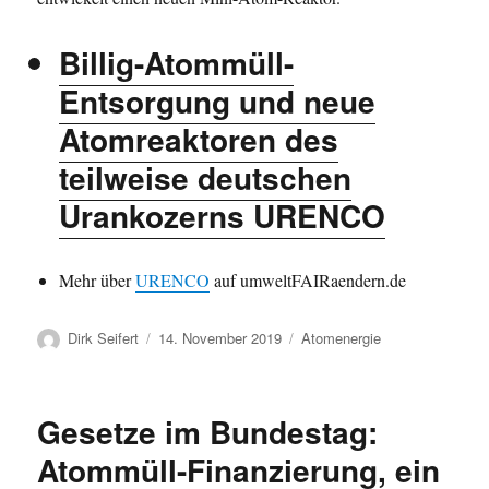
Billig-Atommüll-
Entsorgung und neue
Atomreaktoren des
teilweise deutschen
Urankozerns URENCO
Mehr über
URENCO
auf umweltFAIRaendern.de
Autor
Veröffentlicht
Kategorien
Dirk Seifert
14. November 2019
Atomenergie
am
Gesetze im Bundestag:
Atommüll-Finanzierung, ein