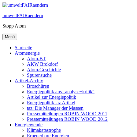
Zum
Inhalt
umweltFAIRaendern
springen
Stopp Atom
Menü
Startseite
Atomenergie
Atom-BT
AKW Brokdorf
Atom-Geschichte
Spurensuche
Artikel-Archiv
Broschüren
Energiepolitik aus „analyse+kritik“
Artikel zur Energiepolitik
Energiepolitik taz Artikel
taz: Die Manager der Massen
Pressemitteilungen ROBIN WOOD 2011
Pressemitteilungen ROBIN WOOD 2012
Energiewende
Klimakatastrophe
Erneuerbare Energien