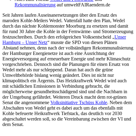
Rekommunalisierung
auf umweltFAIRaendern.de
Seit Jahren laufen Auseinanersetzungen über den Ersatz des
maroden Kohle-Meilers Wedel. Vattenfall hatte den Plan, Wedel
durch das nächste Kohlemonster Moorburg zu ersetzen und damit
für rund 30 Jahre die Kohle in der Fernwärme- und Stromerzeugung
festzuschreiben. Durch den erfolgreichen Volksentscheid „
Unser
Hamburg – Unser Netz
“ musste die SPD von diesen Plänen
Abstand nehmen, denn nach der vollständigen Rekommunalisierung
der Hamburger Energienetze ist auch eine Ausrichtung der
Energieversorgung auf erneuerbare Energie und mehr Klimaschutz
vorgeschrieben. Dennoch sind die Planungen für einen Ersatz von
Wedel mehr als nur schleppend. Daran hat auch die grüne
Umweltbehörde bislang wenig geändert. Dies ist nicht nur
klimapolitisch ein Ärgernis. Das Heizkraftwerk Wedel wird auch
mit schädlichen Emissionen in Verbindung gebracht, die
möglicherweise gesundheitsschädigend sind und die Nachbarn in
der Umgebung gefährdet. Weiteren Druck macht dem rot-grünen
Senat die angenommene
Volksinitiative Tschüss Kohle
. Neben dem
Abschalten von Wedel geht es dabei auch um das ebenfalls mit
Kohle befeuerte Heikraftwerk Tiefstack, das deutlich vor 2030
abgeschaltet werden soll, so die Vereinbarung zwischen der VI und
dem Senat.