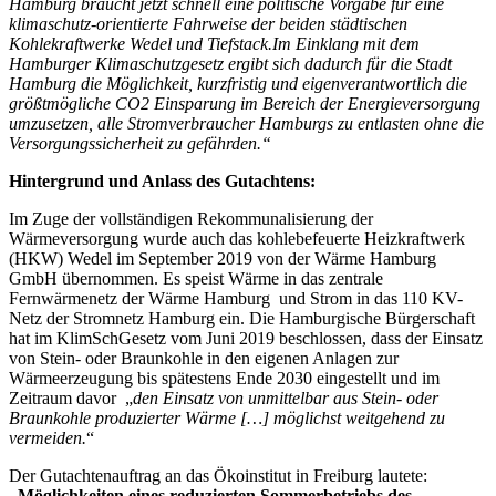
Hamburg braucht jetzt schnell eine politische Vorgabe für eine
klimaschutz-orientierte Fahrweise der beiden städtischen
Kohlekraftwerke Wedel und Tiefstack.Im Einklang mit dem
Hamburger Klimaschutzgesetz ergibt sich dadurch für die Stadt
Hamburg die Möglichkeit, kurzfristig und eigenverantwortlich die
größtmögliche CO2 Einsparung im Bereich der Energieversorgung
umzusetzen, alle Stromverbraucher Hamburgs zu entlasten ohne die
Versorgungssicherheit zu gefährden.“
Hintergrund und Anlass des Gutachtens:
Im Zuge der vollständigen Rekommunalisierung der
Wärmeversorgung wurde auch das kohlebefeuerte Heizkraftwerk
(HKW) Wedel im September 2019 von der Wärme Hamburg
GmbH übernommen. Es speist Wärme in das zentrale
Fernwärmenetz der Wärme Hamburg und Strom in das 110 KV-
Netz der Stromnetz Hamburg ein. Die Hamburgische Bürgerschaft
hat im KlimSchGesetz vom Juni 2019 beschlossen, dass der Einsatz
von Stein- oder Braunkohle in den eigenen Anlagen zur
Wärmeerzeugung bis spätestens Ende 2030 eingestellt und im
Zeitraum davor „
den Einsatz von unmittelbar aus Stein- oder
Braunkohle produzierter Wärme […] möglichst weitgehend zu
vermeiden.
“
Der Gutachtenauftrag an das Ökoinstitut in Freiburg lautete:
„Möglichkeiten eines reduzierten Sommerbetriebs des