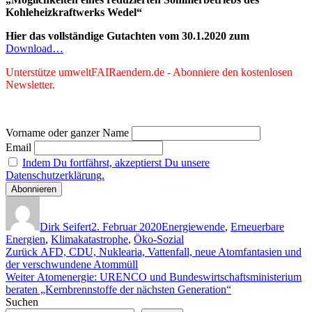
Kohleheizkraftwerks Wedel“
Hier das vollständige Gutachten vom 30.1.2020 zum
Download…
Unterstütze umweltFAIRaendern.de - Abonniere den kostenlosen
Newsletter.
Vorname oder ganzer Name
Email
Indem Du fortfährst, akzeptierst Du unsere
Datenschutzerklärung.
Autor
Veröffentlicht
Kategorien
am
Dirk Seifert
2. Februar 2020
Energiewende
,
Erneuerbare
Energien
,
Klimakatastrophe
,
Öko-Sozial
Beitragsnavigation
Vorheriger
Zurück
AFD, CDU, Nuklearia, Vattenfall, neue Atomfantasien und
Beitrag:
der verschwundene Atommüll
Nächster
Weiter
Atomenergie: URENCO und Bundeswirtschaftsministerium
Beitrag:
beraten „Kernbrennstoffe der nächsten Generation“
Suchen