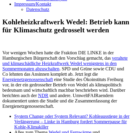
Impressum/Kontakt
Datenschutz
Kohleheizkraftwerk Wedel: Betrieb kann
für Klimaschutz gedrosselt werden
Vor wenigen Wochen hatte die Fraktion DIE LINKE in der
Hamburgischen Bürgerschaft den Vorschlag gemacht, das
veraltete
und klimaschädliche Heizkraftwerk Wedel wenigstens in den
Sommermonaten abzuschalten
. SPD und Grüne sowie CDU und
Co lehnten das Ansinnen komplett ab. Jetzt legt die
Energienetzgenossenschaft
eine Studie des Ökoinstituts Freiburg
vor, in der ein gedrosselter Betrieb von Wedel als klimapolitisch
bedeutsam und wirtschaftlich machbar beschrieben wird. Darüber
berichten auch der
NDR
und andere. UmweltFAIRaendern
dokumentiert unten die Studie und die Zusammenfassung der
Energienetzgenossenschaft.
System Change oder System Relevant? Kohleausstiege in der
Verlängerung – Linke in Hamburg fordert Sommerpause für
Kohle-Klimakiller
Alles zum Thema
Wedel und Fernwärme
und