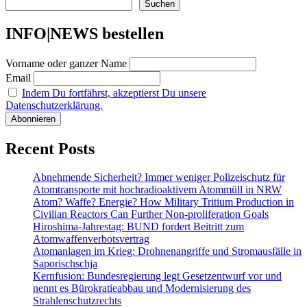
Suchen
INFO|NEWS bestellen
Vorname oder ganzer Name
Email
Indem Du fortfährst, akzeptierst Du unsere
Datenschutzerklärung.
Recent Posts
Abnehmende Sicherheit? Immer weniger Polizeischutz für
Atomtransporte mit hochradioaktivem Atommüll in NRW
Atom? Waffe? Energie? How Military Tritium Production in
Civilian Reactors Can Further Non-proliferation Goals
Hiroshima-Jahrestag: BUND fordert Beitritt zum
Atomwaffenverbotsvertrag
Atomanlagen im Krieg: Drohnenangriffe und Stromausfälle in
Saporischschja
Kernfusion: Bundesregierung legt Gesetzentwurf vor und
nennt es Bürokratieabbau und Modernisierung des
Strahlenschutzrechts