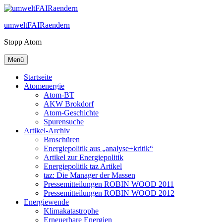
Zum
Inhalt
umweltFAIRaendern
springen
Stopp Atom
Menü
Startseite
Atomenergie
Atom-BT
AKW Brokdorf
Atom-Geschichte
Spurensuche
Artikel-Archiv
Broschüren
Energiepolitik aus „analyse+kritik“
Artikel zur Energiepolitik
Energiepolitik taz Artikel
taz: Die Manager der Massen
Pressemitteilungen ROBIN WOOD 2011
Pressemitteilungen ROBIN WOOD 2012
Energiewende
Klimakatastrophe
Erneuerbare Energien