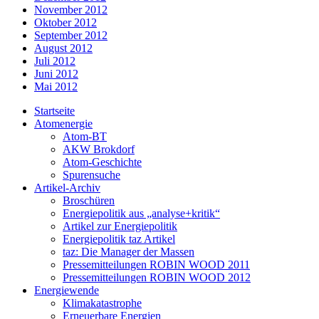
November 2012
Oktober 2012
September 2012
August 2012
Juli 2012
Juni 2012
Mai 2012
Startseite
Atomenergie
Atom-BT
AKW Brokdorf
Atom-Geschichte
Spurensuche
Artikel-Archiv
Broschüren
Energiepolitik aus „analyse+kritik“
Artikel zur Energiepolitik
Energiepolitik taz Artikel
taz: Die Manager der Massen
Pressemitteilungen ROBIN WOOD 2011
Pressemitteilungen ROBIN WOOD 2012
Energiewende
Klimakatastrophe
Erneuerbare Energien