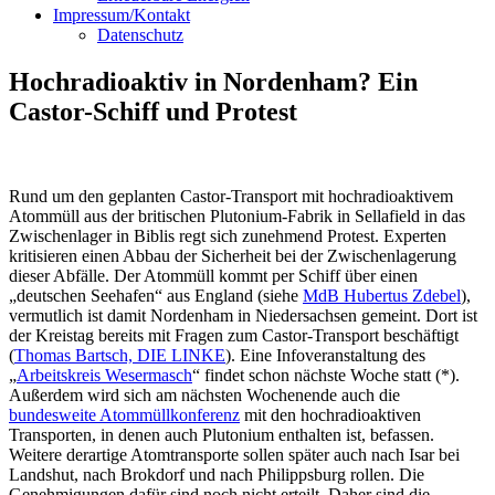
Impressum/Kontakt
Datenschutz
Hochradioaktiv in Nordenham? Ein
Castor-Schiff und Protest
Rund um den geplanten Castor-Transport mit hochradioaktivem
Atommüll aus der britischen Plutonium-Fabrik in Sellafield in das
Zwischenlager in Biblis regt sich zunehmend Protest. Experten
kritisieren einen Abbau der Sicherheit bei der Zwischenlagerung
dieser Abfälle. Der Atommüll kommt per Schiff über einen
„deutschen Seehafen“ aus England (siehe
MdB Hubertus Zdebel
),
vermutlich ist damit Nordenham in Niedersachsen gemeint. Dort ist
der Kreistag bereits mit Fragen zum Castor-Transport beschäftigt
(
Thomas Bartsch, DIE LINKE
). Eine Infoveranstaltung des
„
Arbeitskreis Wesermasch
“ findet schon nächste Woche statt (*).
Außerdem wird sich am nächsten Wochenende auch die
bundesweite Atommüllkonferenz
mit den hochradioaktiven
Transporten, in denen auch Plutonium enthalten ist, befassen.
Weitere derartige Atomtransporte sollen später auch nach Isar bei
Landshut, nach Brokdorf und nach Philippsburg rollen. Die
Genehmigungen dafür sind noch nicht erteilt. Daher sind die