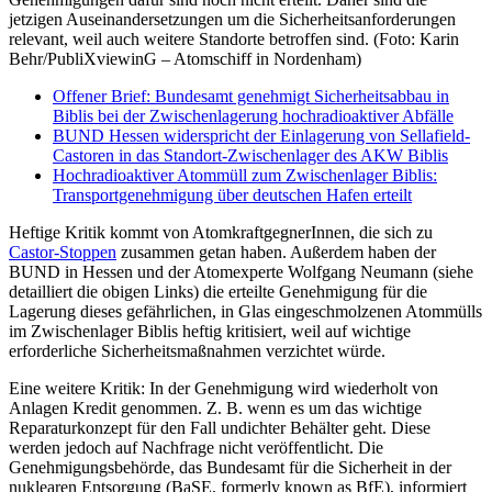
jetzigen Auseinandersetzungen um die Sicherheitsanforderungen
relevant, weil auch weitere Standorte betroffen sind. (Foto: Karin
Behr/PubliXviewinG – Atomschiff in Nordenham)
Offener Brief: Bundesamt genehmigt Sicherheitsabbau in
Biblis bei der Zwischenlagerung hochradioaktiver Abfälle
BUND Hessen widerspricht der Einlagerung von Sellafield-
Castoren in das Standort-Zwischenlager des AKW Biblis
Hochradioaktiver Atommüll zum Zwischenlager Biblis:
Transportgenehmigung über deutschen Hafen erteilt
Heftige Kritik kommt von AtomkraftgegnerInnen, die sich zu
Castor-Stoppen
zusammen getan haben. Außerdem haben der
BUND in Hessen und der Atomexperte Wolfgang Neumann (siehe
detailliert die obigen Links) die erteilte Genehmigung für die
Lagerung dieses gefährlichen, in Glas eingeschmolzenen Atommülls
im Zwischenlager Biblis heftig kritisiert, weil auf wichtige
erforderliche Sicherheitsmaßnahmen verzichtet würde.
Eine weitere Kritik: In der Genehmigung wird wiederholt von
Anlagen Kredit genommen. Z. B. wenn es um das wichtige
Reparaturkonzept für den Fall undichter Behälter geht. Diese
werden jedoch auf Nachfrage nicht veröffentlicht. Die
Genehmigungsbehörde, das Bundesamt für die Sicherheit in der
nuklearen Entsorgung (BaSE, formerly known as BfE), informiert