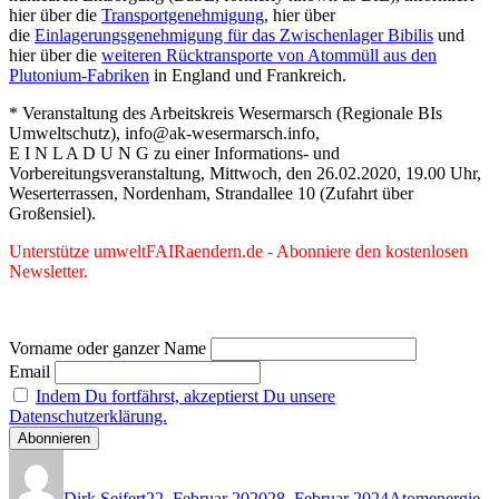
hier über die
Transportgenehmigung,
hier über
die
Einlagerungsgenehmigung für das Zwischenlager Bibilis
und
hier über die
weiteren Rücktransporte von Atommüll aus den
Plutonium-Fabriken
in England und Frankreich.
* Veranstaltung des Arbeitskreis Wesermarsch (Regionale BIs
Umweltschutz), info@ak-wesermarsch.info,
E I N L A D U N G zu einer Informations- und
Vorbereitungsveranstaltung, Mittwoch, den 26.02.2020, 19.00 Uhr,
Weserterrassen, Nordenham, Strandallee 10 (Zufahrt über
Großensiel).
Unterstütze umweltFAIRaendern.de - Abonniere den kostenlosen
Newsletter.
Vorname oder ganzer Name
Email
Indem Du fortfährst, akzeptierst Du unsere
Datenschutzerklärung.
Autor
Veröffentlicht
Kategorien
am
Dirk Seifert
22. Februar 2020
28. Februar 2024
Atomenergie