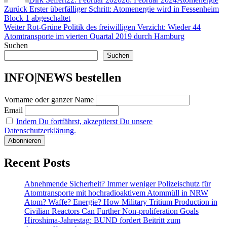
Beitragsnavigation
Vorheriger
Zurück
Erster überfälliger Schritt: Atomenergie wird in Fessenheim
Beitrag:
Block 1 abgeschaltet
Nächster
Weiter
Rot-Grüne Politik des freiwilligen Verzicht: Wieder 44
Beitrag:
Atomtransporte im vierten Quartal 2019 durch Hamburg
Suchen
Suchen
INFO|NEWS bestellen
Vorname oder ganzer Name
Email
Indem Du fortfährst, akzeptierst Du unsere
Datenschutzerklärung.
Recent Posts
Abnehmende Sicherheit? Immer weniger Polizeischutz für
Atomtransporte mit hochradioaktivem Atommüll in NRW
Atom? Waffe? Energie? How Military Tritium Production in
Civilian Reactors Can Further Non-proliferation Goals
Hiroshima-Jahrestag: BUND fordert Beitritt zum