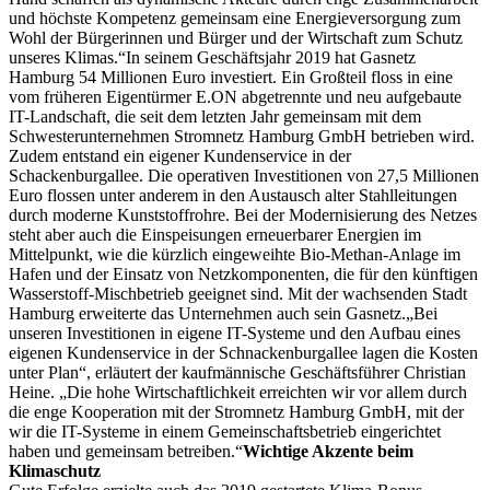
und höchste Kompetenz gemeinsam eine Energieversorgung zum
Wohl der Bürgerinnen und Bürger und der Wirtschaft zum Schutz
unseres Klimas.“In seinem Geschäftsjahr 2019 hat Gasnetz
Hamburg 54 Millionen Euro investiert. Ein Großteil floss in eine
vom früheren Eigentürmer E.ON abgetrennte und neu aufgebaute
IT-Landschaft, die seit dem letzten Jahr gemeinsam mit dem
Schwesterunternehmen Stromnetz Hamburg GmbH betrieben wird.
Zudem entstand ein eigener Kundenservice in der
Schackenburgallee. Die operativen Investitionen von 27,5 Millionen
Euro flossen unter anderem in den Austausch alter Stahlleitungen
durch moderne Kunststoffrohre. Bei der Modernisierung des Netzes
steht aber auch die Einspeisungen erneuerbarer Energien im
Mittelpunkt, wie die kürzlich eingeweihte Bio-Methan-Anlage im
Hafen und der Einsatz von Netzkomponenten, die für den künftigen
Wasserstoff-Mischbetrieb geeignet sind. Mit der wachsenden Stadt
Hamburg erweiterte das Unternehmen auch sein Gasnetz.„Bei
unseren Investitionen in eigene IT-Systeme und den Aufbau eines
eigenen Kundenservice in der Schnackenburgallee lagen die Kosten
unter Plan“, erläutert der kaufmännische Geschäftsführer Christian
Heine. „Die hohe Wirtschaftlichkeit erreichten wir vor allem durch
die enge Kooperation mit der Stromnetz Hamburg GmbH, mit der
wir die IT-Systeme in einem Gemeinschaftsbetrieb eingerichtet
haben und gemeinsam betreiben.“
Wichtige Akzente beim
Klimaschutz