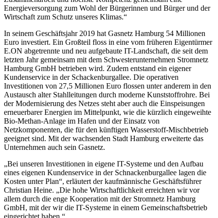
Energieversorgung zum Wohl der Bürgerinnen und Bürger und der
Wirtschaft zum Schutz unseres Klimas.“
In seinem Geschäftsjahr 2019 hat Gasnetz Hamburg 54 Millionen
Euro investiert. Ein Großteil floss in eine vom früheren Eigentürmer
E.ON abgetrennte und neu aufgebaute IT-Landschaft, die seit dem
letzten Jahr gemeinsam mit dem Schwesterunternehmen Stromnetz
Hamburg GmbH betrieben wird. Zudem entstand ein eigener
Kundenservice in der Schackenburgallee. Die operativen
Investitionen von 27,5 Millionen Euro flossen unter anderem in den
Austausch alter Stahlleitungen durch moderne Kunststoffrohre. Bei
der Modernisierung des Netzes steht aber auch die Einspeisungen
erneuerbarer Energien im Mittelpunkt, wie die kürzlich eingeweihte
Bio-Methan-Anlage im Hafen und der Einsatz von
Netzkomponenten, die für den künftigen Wasserstoff-Mischbetrieb
geeignet sind. Mit der wachsenden Stadt Hamburg erweiterte das
Unternehmen auch sein Gasnetz.
„Bei unseren Investitionen in eigene IT-Systeme und den Aufbau
eines eigenen Kundenservice in der Schnackenburgallee lagen die
Kosten unter Plan“, erläutert der kaufmännische Geschäftsführer
Christian Heine. „Die hohe Wirtschaftlichkeit erreichten wir vor
allem durch die enge Kooperation mit der Stromnetz Hamburg
GmbH, mit der wir die IT-Systeme in einem Gemeinschaftsbetrieb
eingerichtet haben.“