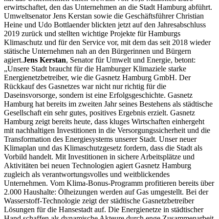
erwirtschaftet, den das Unternehmen an die Stadt Hamburg abführt.
Umweltsenator Jens Kerstan sowie die Geschäftsführer Christian
Heine und Udo Bottlaender blickten jetzt auf den Jahresabschluss
2019 zurück und stellten wichtige Projekte für Hamburgs
Klimaschutz und für den Service vor, mit dem das seit 2018 wieder
stätische Unternehmen nah an den Bürgerinnen und Bürgern
agiert.
Jens Kerstan
, Senator für Umwelt und Energie, betont:
„Unsere Stadt braucht für die Hamburger Klimaziele starke
Energienetzbetreiber, wie die Gasnetz Hamburg GmbH. Der
Rückkauf des Gasnetzes war nicht nur richtig für die
Daseinsvorsorge, sondern ist eine Erfolgsgeschichte. Gasnetz
Hamburg hat bereits im zweiten Jahr seines Bestehens als städtische
Gesellschaft ein sehr gutes, positives Ergebnis erzielt. Gasnetz
Hamburg zeigt bereits heute, dass kluges Wirtschaften einhergeht
mit nachhaltigen Investitionen in die Versorgungssicherheit und die
Transformation des Energiesystems unserer Stadt. Unser neuer
Klimaplan und das Klimaschutzgesetz fordern, dass die Stadt als
Vorbild handelt. Mit Investitionen in sichere Arbeitsplätze und
Aktivitäten bei neuen Technologien agiert Gasnetz Hamburg
zugleich als verantwortungsvolles und weitblickendes
Unternehmen. Vom Klima-Bonus-Programm profitieren bereits über
2.000 Haushalte: Ölheizungen werden auf Gas umgestellt. Bei der
Wasserstoff-Technologie zeigt der städtische Gasnetzbetreiber
Lösungen für die Hansestadt auf. Die Energienetze in städtischer
Hand schaffen als dynamische Akteure durch enge Zusammenarbeit