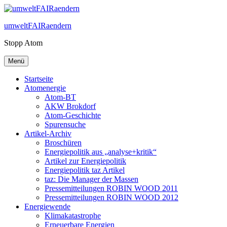
Zum
Inhalt
umweltFAIRaendern
springen
Stopp Atom
Menü
Startseite
Atomenergie
Atom-BT
AKW Brokdorf
Atom-Geschichte
Spurensuche
Artikel-Archiv
Broschüren
Energiepolitik aus „analyse+kritik“
Artikel zur Energiepolitik
Energiepolitik taz Artikel
taz: Die Manager der Massen
Pressemitteilungen ROBIN WOOD 2011
Pressemitteilungen ROBIN WOOD 2012
Energiewende
Klimakatastrophe
Erneuerbare Energien