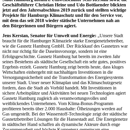
Geschäftsführer Christian Heine und Udo Bottlaender blickten
jetzt auf den Jahresabschluss 2019 zurück und stellten wichtige
Projekte für Hamburgs Klimaschutz und für den Service vor,
mit dem das seit 2018 wieder stätische Unternehmen nah an
den Bürgerinnen und Bürgern agiert.
Jens Kerstan, Senator für Umwelt und Energie:
„Unsere Stadt
braucht für die Hamburger Klimaziele starke Energienetzbetreiber,
wie die Gasnetz Hamburg GmbH. Der Rückkauf des Gasnetzes war
nicht nur richtig für die Daseinsvorsorge, sondern ist eine
Erfolgsgeschichte. Gasnetz Hamburg hat bereits im zweiten Jahr
seines Bestehens als städtische Gesellschaft ein sehr gutes, positives
Ergebnis erzielt. Gasnetz Hamburg zeigt bereits heute, dass kluges
Wirtschaften einhergeht mit nachhaltigen Investitionen in die
Versorgungssicherheit und die Transformation des Energiesystems
unserer Stadt. Unser neuer Klimaplan und das Klimaschutzgesetz
fordern, dass die Stadt als Vorbild handelt. Mit Investitionen in
sichere Arbeitsplätze und Aktivitäten bei neuen Technologien agiert
Gasnetz Hamburg zugleich als verantwortungsvolles und
weitblickendes Unternehmen. Vom Klima-Bonus-Programm
profitieren bereits über 2.000 Haushalte: Ölheizungen werden auf
Gas umgestellt. Bei der Wasserstoff-Technologie zeigt der städtische
Gasnetzbetreiber Lösungen für die Hansestadt auf. Die Energienetze
in städtischer Hand schaffen als dynamische Akteure durch enge
Zusammenarbeit und höchste Kompetenz gemeinsam eine