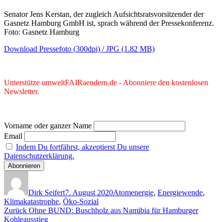
Senator Jens Kerstan, der zugleich Aufsichtsratsvorsitzender der
Gasnetz Hamburg GmbH ist, sprach während der Pressekonferenz.
Foto: Gasnetz Hamburg
Download Pressefoto (300dpi) / JPG (1.82 MB)
Unterstütze umweltFAIRaendern.de - Abonniere den kostenlosen
Newsletter.
Vorname oder ganzer Name
Email
Indem Du fortfährst, akzeptierst Du unsere
Datenschutzerklärung.
Autor
Veröffentlicht
Kategorien
am
Dirk Seifert
7. August 2020
Atomenergie
,
Energiewende
,
Klimakatastrophe
,
Öko-Sozial
Beitragsnavigation
Vorheriger
Zurück
Ohne BUND: Buschholz aus Namibia für Hamburger
Beitrag:
Kohleausstieg