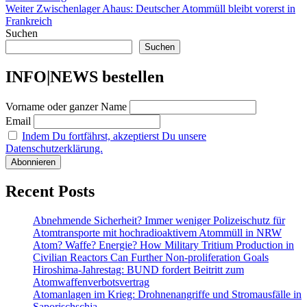
Nächster
Weiter
Zwischenlager Ahaus: Deutscher Atommüll bleibt vorerst in
Beitrag:
Frankreich
Suchen
Suchen
INFO|NEWS bestellen
Vorname oder ganzer Name
Email
Indem Du fortfährst, akzeptierst Du unsere
Datenschutzerklärung.
Recent Posts
Abnehmende Sicherheit? Immer weniger Polizeischutz für
Atomtransporte mit hochradioaktivem Atommüll in NRW
Atom? Waffe? Energie? How Military Tritium Production in
Civilian Reactors Can Further Non-proliferation Goals
Hiroshima-Jahrestag: BUND fordert Beitritt zum
Atomwaffenverbotsvertrag
Atomanlagen im Krieg: Drohnenangriffe und Stromausfälle in
Saporischschja