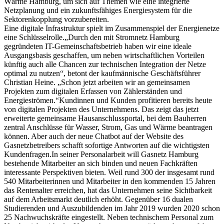
Wärme Hamburg, um sich auf Themen wie eine integrierte
Netzplanung und ein zukunftsfähiges Energiesystem für die
Sektorenkopplung vorzubereiten.
Eine digitale Infrastruktur spielt im Zusammenspiel der Energienetze
eine Schlüsselrolle.„Durch den mit Stromnetz Hamburg
gegründeten IT-Gemeinschaftsbetrieb haben wir eine ideale
Ausgangsbasis geschaffen, um neben wirtschaftlichen Vorteilen
künftig auch alle Chancen zur technischen Integration der Netze
optimal zu nutzen“, betont der kaufmännische Geschäftsführer
Christian Heine. „Schon jetzt arbeiten wir an gemeinsamen
Projekten zum digitalen Erfassen von Zählerständen und
Energieströmen.“Kundinnen und Kunden profitieren bereits heute
von digitalen Projekten des Unternehmens. Das zeigt das jetzt
erweiterte gemeinsame Hausanschlussportal, bei dem Bauherren
zentral Anschlüsse für Wasser, Strom, Gas und Wärme beantragen
können. Aber auch der neue Chatbot auf der Website des
Gasnetzbetreibers schafft sofortige Antworten auf die wichtigsten
Kundenfragen.In seiner Personalarbeit will Gasnetz Hamburg
bestehende Mitarbeiter an sich binden und neuen Fachkräften
interessante Perspektiven bieten. Weil rund 300 der insgesamt rund
540 Mitarbeiterinnen und Mitarbeiter in den kommenden 15 Jahren
das Rentenalter erreichen, hat das Unternehmen seine Sichtbarkeit
auf dem Arbeitsmarkt deutlich erhöht. Gegenüber 16 dualen
Studierenden und Auszubildenden im Jahr 2019 wurden 2020 schon
25 Nachwuchskräfte eingestellt. Neben technischem Personal zum