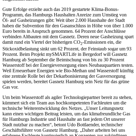
Gute Erfolge erzielte auch das 2019 gestartete Klima-Bonus-
Programm, das Hamburgs Haushalten Anreize zum Umstieg von
Öl- auf Gasheizungen gibt: Weit über 2.000 Haushalte der Stadt
haben die Subvention für den Gasanschluss in Höhe von über 1.000
Euro bereits in Anspruch genommen. 64 Prozent der Anschlüsse
verbinden Altbauten mit dem Gasnetz. Deren neue Gasheizung spart
damit rund ein Viertel der bisherigen CO
-Emissionen ein, die
2
Stickoxidbelastung sinkt um 62 Prozent, der Feinstaub sogar um 93
Prozent. Beim Projekt mySMARTLife in Bergedorf will Gasnetz
Hamburg ab September die Beimischung von bis zu 30 Prozent
Wasserstoff bei der Energieversorgung eines Neubauquartiers testen.
Weil Erneuerbare Energien wie Bio-Methan und Wasserstoff künftig
eine zentrale Rolle bei der Dekarbonisierung der Gasversorgung
spielen werden, bereitet Gasnetz Hamburg sein Netz für das grüne
Gas vor.
Um beim Wasserstoff als agiler Technologiepartner bereit zu stehen,
kümmert sich ein Team aus hochkompetenten Fachleuten um die
technische Weiterentwicklung des Netzes. „Unser Leitungsnetz
kann einen wichtigen Beitrag leisten, um das klimafreundliche Gas
für Hamburgs Industrie und Haushalte an fast jedem Ort unserer
Stadt nutzbar zu machen“, betont Udo Bottlaender, technischer
Geschäftsführer von Gasnetz Hamburg. „Daher arbeiten bei uns
erfahrene Fachleute kontinuierlich an Konzepten zur zukünftigen