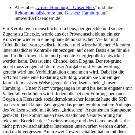
Alles über „
Unser Hamburg – Unser Netz
“ und über
Rekommunalisierung
und
Gasnetz Hamburg
auf
umweltFAIRaendern.de
Ein Kernbereich menschlichen Lebens, der gerechte und sichere
Zugang zu Energie, wurde aus der Privatentscheidung einiger
Konzerne wieder in eine Sphäre demokratischen Vielfalt und
Öffentlichkeit von gesellschaftlichen und wirtschaftlichen Akteuren
unter staatlicher Kontrolle einbezogen, auf deren Basis eine für alle
und für die Umwelt faire und gerechte Energiepolitik entwickelt
werden kann. Das ist eine Chance, kein Dogma. Der rot-grüne
Senat muss zeigen, ob der dieser Aufgabe und Verantwortung
gerecht wird und Vorbildfunktion einnehmen wird. Dabei ist die
SPD bis heute eine Erklärung schuldig, warum sie vor einigen
Jahren in massiver Weise gegen den Volksentscheid „Unser
Hamburg – Unser Netz“ vorgegangen ist und bis heute engstens mit
Vattenfall verbunden wirkt. Jedenfalls bei den Führungspersonen.
Gegen ein Herzstück sozialdemokratischer Identität hatte die SPD
noch vor nicht langer Zeit gegen das gemeinwohlorientiere Anliegen
des Volksentscheid mit äußerst „kritischen“ Argumenten Kampagne
gemacht: Der kommunalen bzw. staatlichen Verantwortung für
relevante Bereiche der Daseinsvorsorge und des Gemeinwohls, die
nicht privatwirtschaftlicher Interessen unterworfen werden dürfen.
Und nicht vergessen: Auch zwei Gewerkschaften hatten mit dem