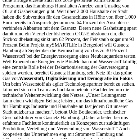
Gute Erfolge erzielte auch das 2019 gestartete Klima-Bonus-
Programm, das Hamburgs Haushalten Anreize zum Umstieg von
Öl- auf Gasheizungen gibt: Weit über 2.000 Haushalte der Stadt
haben die Subvention für den Gasanschluss in Höhe von über 1.000
Euro bereits in Anspruch genommen. 64 Prozent der Anschlüsse
verbinden Altbauten mit dem Gasnetz. Deren neue Gasheizung spart
damit rund ein Viertel der bisherigen CO2-Emissionen ein, die
Stickoxidbelastung sinkt um 62 Prozent, der Feinstaub sogar um 93
Prozent.Beim Projekt mySMARTLife in Bergedorf will Gasnetz
Hamburg ab September die Beimischung von bis zu 30 Prozent
Wasserstoff bei der Energieversorgung eines Neubauquartiers testen.
Weil Erneuerbare Energien wie Bio-Methan und Wasserstoff künftig
eine zentrale Rolle bei der Dekarbonisierung der Gasversorgung
spielen werden, bereitet Gasnetz Hamburg sein Netz für das grüne
Gas vor.
Wasserstoff, Digitalisierung und Demografie im Fokus
Um beim Wasserstoff als agiler Technologiepartner bereit zu stehen,
kümmert sich ein Team aus hochkompetenten Fachleuten um die
technische Weiterentwicklung des Netzes. „Unser Leitungsnetz
kann einen wichtigen Beitrag leisten, um das klimafreundliche Gas
für Hamburgs Industrie und Haushalte an fast jedem Ort unserer
Stadt nutzbar zu machen“, betont Udo Bottlaender, technischer
Geschäftsführer von Gasnetz Hamburg. „Daher arbeiten bei uns
erfahrene Fachleute kontinuierlich an Konzepten zur zukünftigen
Produktion, Verteilung und Verwendung von Wasserstoff.“ Auch
kooperiert das Unternehmen eng mit Stromnetz Hamburg und