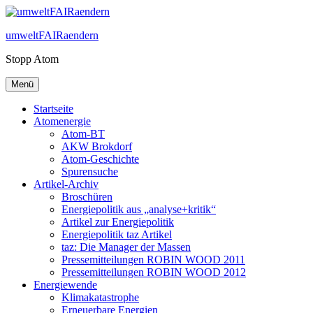
Zum
Inhalt
umweltFAIRaendern
springen
Stopp Atom
Menü
Startseite
Atomenergie
Atom-BT
AKW Brokdorf
Atom-Geschichte
Spurensuche
Artikel-Archiv
Broschüren
Energiepolitik aus „analyse+kritik“
Artikel zur Energiepolitik
Energiepolitik taz Artikel
taz: Die Manager der Massen
Pressemitteilungen ROBIN WOOD 2011
Pressemitteilungen ROBIN WOOD 2012
Energiewende
Klimakatastrophe
Erneuerbare Energien