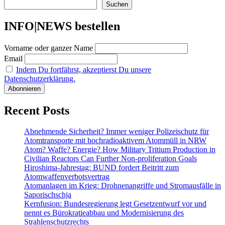
Suchen
INFO|NEWS bestellen
Vorname oder ganzer Name
Email
Indem Du fortfährst, akzeptierst Du unsere
Datenschutzerklärung.
Recent Posts
Abnehmende Sicherheit? Immer weniger Polizeischutz für
Atomtransporte mit hochradioaktivem Atommüll in NRW
Atom? Waffe? Energie? How Military Tritium Production in
Civilian Reactors Can Further Non-proliferation Goals
Hiroshima-Jahrestag: BUND fordert Beitritt zum
Atomwaffenverbotsvertrag
Atomanlagen im Krieg: Drohnenangriffe und Stromausfälle in
Saporischschja
Kernfusion: Bundesregierung legt Gesetzentwurf vor und
nennt es Bürokratieabbau und Modernisierung des
Strahlenschutzrechts