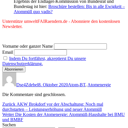
Ergebnis der Endlager-Kommission von Bundesrat und
Bundestag ist hier:
Broschüre bestellen: Bis in alle Ewigkeit –
Atommüll quo vadis?
Unterstütze umweltFAIRaendern.de - Abonniere den kostenlosen
Newsletter.
Vorname oder ganzer Name
Email
Indem Du fortfährst, akzeptierst Du unsere
Datenschutzerklärung.
Autor
Veröffentlicht
Kategorien
am
Dse4Zdebel
8. Oktober 2020
Atom-BT
,
Atomenergie
Die Kommentare sind geschlossen.
Beitragsnavigation
Vorheriger
Zurück
AKW Brokdorf vor der Abschaltung: Noch mal
Beitrag:
durchstarten – Leistungserhöhung und neuer Atommüll
Nächster
Weiter
Die Kosten der Atomenergie: Atommüll-Haushalte bei BMU
Beitrag:
und BMBF
Suchen