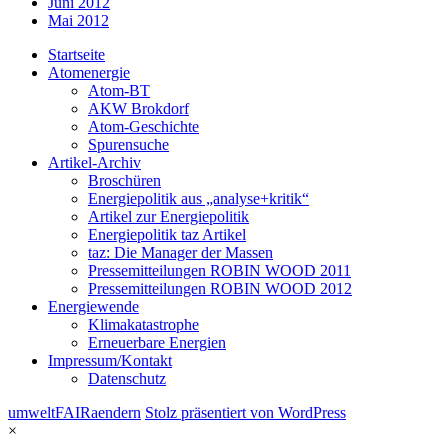
Juni 2012
Mai 2012
Startseite
Atomenergie
Atom-BT
AKW Brokdorf
Atom-Geschichte
Spurensuche
Artikel-Archiv
Broschüren
Energiepolitik aus „analyse+kritik“
Artikel zur Energiepolitik
Energiepolitik taz Artikel
taz: Die Manager der Massen
Pressemitteilungen ROBIN WOOD 2011
Pressemitteilungen ROBIN WOOD 2012
Energiewende
Klimakatastrophe
Erneuerbare Energien
Impressum/Kontakt
Datenschutz
umweltFAIRaendern
Stolz präsentiert von WordPress
×