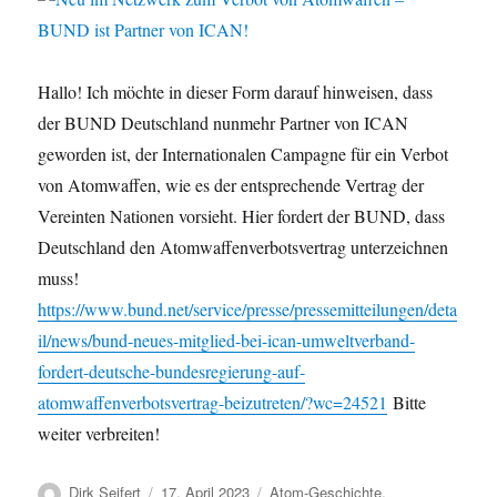
Hallo! Ich möchte in dieser Form darauf hinweisen, dass
der BUND Deutschland nunmehr Partner von ICAN
geworden ist, der Internationalen Campagne für ein Verbot
von Atomwaffen, wie es der entsprechende Vertrag der
Vereinten Nationen vorsieht. Hier fordert der BUND, dass
Deutschland den Atomwaffenverbotsvertrag unterzeichnen
muss!
https://www.bund.net/service/presse/pressemitteilungen/deta
il/news/bund-neues-mitglied-bei-ican-umweltverband-
fordert-deutsche-bundesregierung-auf-
atomwaffenverbotsvertrag-beizutreten/?wc=24521
Bitte
weiter verbreiten!
Autor
Veröffentlicht
Kategorien
Dirk Seifert
17. April 2023
Atom-Geschichte
,