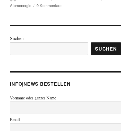
am
zu
Atomenergie
9 Kommentare
Neu
im
Netzwerk
zum
Verbot
Suchen
von
Atomwaffen
SUCHEN
–
BUND
ist
Partner
von
INFO|NEWS BESTELLEN
ICAN!
Vorname oder ganzer Name
Email