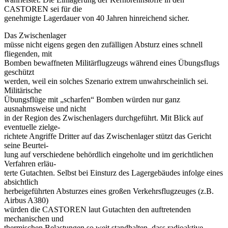
CASTOREN sei für die
genehmigte Lagerdauer von 40 Jahren hinreichend sicher.
Das Zwischenlager
müsse nicht eigens gegen den zufälligen Absturz eines schnell
fliegenden, mit
Bomben bewaffneten Militärflugzeugs während eines Übungsflugs
geschützt
werden, weil ein solches Szenario extrem unwahrscheinlich sei.
Militärische
Übungsflüge mit „scharfen“ Bomben würden nur ganz
ausnahmsweise und nicht
in der Region des Zwischenlagers durchgeführt. Mit Blick auf
eventuelle zielge-
richtete Angriffe Dritter auf das Zwischenlager stützt das Gericht
seine Beurtei-
lung auf verschiedene behördlich eingeholte und im gerichtlichen
Verfahren erläu-
terte Gutachten. Selbst bei Einsturz des Lagergebäudes infolge eines
absichtlich
herbeigeführten Absturzes eines großen Verkehrsflugzeuges (z.B.
Airbus A380)
würden die CASTOREN laut Gutachten den auftretenden
mechanischen und
thermischen Belastungen so weit standhalten, dass radioaktive