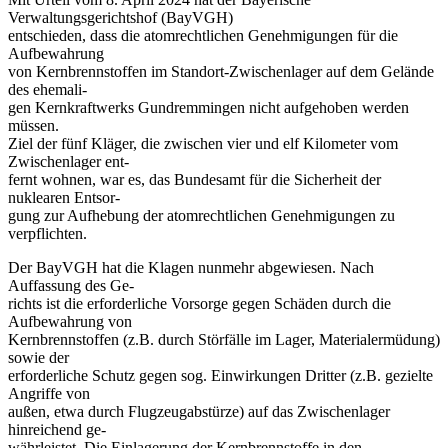
Verwaltungsgerichtshof (BayVGH)
entschieden, dass die atomrechtlichen Genehmigungen für die
Aufbewahrung
von Kernbrennstoffen im Standort-Zwischenlager auf dem Gelände
des ehemali-
gen Kernkraftwerks Gundremmingen nicht aufgehoben werden
müssen.
Ziel der fünf Kläger, die zwischen vier und elf Kilometer vom
Zwischenlager ent-
fernt wohnen, war es, das Bundesamt für die Sicherheit der
nuklearen Entsor-
gung zur Aufhebung der atomrechtlichen Genehmigungen zu
verpflichten.
Der BayVGH hat die Klagen nunmehr abgewiesen. Nach
Auffassung des Ge-
richts ist die erforderliche Vorsorge gegen Schäden durch die
Aufbewahrung von
Kernbrennstoffen (z.B. durch Störfälle im Lager, Materialermüdung)
sowie der
erforderliche Schutz gegen sog. Einwirkungen Dritter (z.B. gezielte
Angriffe von
außen, etwa durch Flugzeugabstürze) auf das Zwischenlager
hinreichend ge-
währleistet. Die Einlagerung der Kernbrennstoffe in den