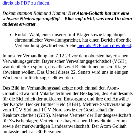
direkt als PDF zu finden.
Dokumentation Raimund Kamm:
Der Atom-Goliath hat uns eine
schwere Niederlage zugefügt –
Bitte sagt nicht, was hast Du denn
anderes erwartet
Rudolf Wahl, einer unserer fünf Kläger sowie langjähriger
ehrenamtlicher Verwaltungsrichter, hat einen Bericht über die
Verhandlung geschrieben. Siehe
hier als PDF zum download
.
In unserer Verhandlung am 7.12.23 vor dem obersten bayerischen
Verwaltungsgericht, Bayerischer Verwaltungsgerichtshof (VGH),
war deutlich zu spüren, dass die zwei Richterinnen unsere Klage
abweisen wollen. Das Urteil dieses 22. Senats wird uns in einigen
Wochen schriftlich zugestellt werden.
Das Bild im Verhandlungssaal zeigte noch einmal den Atom-
Goliath: Etwa fünf MitarbeiterInnen der Beklagten, des Bundesamts
für die Sicherheit der nuklearen Entsorgung und ihre drei Anwälte
der Kanzlei Becker Büttner Held (BBH). Mehrere Sachverständige
vom TÜV Süd und TÜV Nord sowie der Gesellschaft für
Reaktorsicherheit (GRS). Mehrere Vertreter der Bundesgesellschaft
für Zwischenlager, Vertreter des bayerischen Umweltministerium
sowie der merkwürdigen Landesanwaltschaft. Der Atom-Goliath
umfasste mehr als 30 Personen.