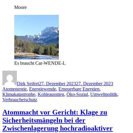
Moore
Es braucht Car-WENDE-L
Autor
Veröffentlicht
Kategorie
am
Dirk Seifert
27. Dezember 2023
27. Dezember 2023
Atomenergie
,
Energiewende
,
Erneuerbare Energien
,
Klimakatastrophe
,
Kohleausstieg
,
Öko-Sozial
,
Umweltpolitik
,
Verbraucherschutz
Atommacht vor Gericht: Klage zu
Sicherheitsmängeln bei der
Zwischenlagerung hochradioaktiver