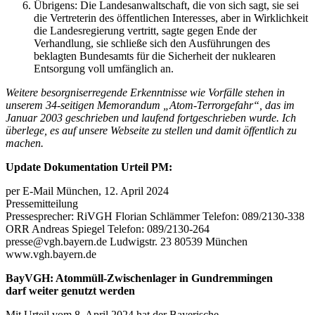
Übrigens: Die Landesanwaltschaft, die von sich sagt, sie sei
die Vertreterin des öffentlichen Interesses, aber in Wirklichkeit
die Landesregierung vertritt, sagte gegen Ende der
Verhandlung, sie schließe sich den Ausführungen des
beklagten Bundesamts für die Sicherheit der nuklearen
Entsorgung voll umfänglich an.
Weitere besorgniserregende Erkenntnisse wie Vorfälle stehen in
unserem 34-seitigen Memorandum „Atom-Terrorgefahr“, das im
Januar 2003 geschrieben und laufend fortgeschrieben wurde. Ich
überlege, es auf unsere Webseite zu stellen und damit öffentlich zu
machen.
Update Dokumentation Urteil PM:
per E-Mail München, 12. April 2024
Pressemitteilung
Pressesprecher: RiVGH Florian Schlämmer Telefon: 089/2130-338
ORR Andreas Spiegel Telefon: 089/2130-264
presse@vgh.bayern.de Ludwigstr. 23 80539 München
www.vgh.bayern.de
BayVGH: Atommüll-Zwischenlager in Gundremmingen
darf weiter genutzt werden
Mit Urteil vom 8. April 2024 hat der Bayerische