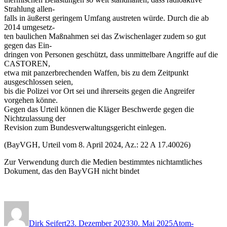
Strahlung allen-
falls in äußerst geringem Umfang austreten würde. Durch die ab
2014 umgesetz-
ten baulichen Maßnahmen sei das Zwischenlager zudem so gut
gegen das Ein-
dringen von Personen geschützt, dass unmittelbare Angriffe auf die
CASTOREN,
etwa mit panzerbrechenden Waffen, bis zu dem Zeitpunkt
ausgeschlossen seien,
bis die Polizei vor Ort sei und ihrerseits gegen die Angreifer
vorgehen könne.
Gegen das Urteil können die Kläger Beschwerde gegen die
Nichtzulassung der
Revision zum Bundesverwaltungsgericht einlegen.
(BayVGH, Urteil vom 8. April 2024, Az.: 22 A 17.40026)
Zur Verwendung durch die Medien bestimmtes nichtamtliches
Dokument, das den BayVGH nicht bindet
Autor
Veröffentlicht
Kategorien
am
Dirk Seifert
23. Dezember 2023
30. Mai 2025
Atom-