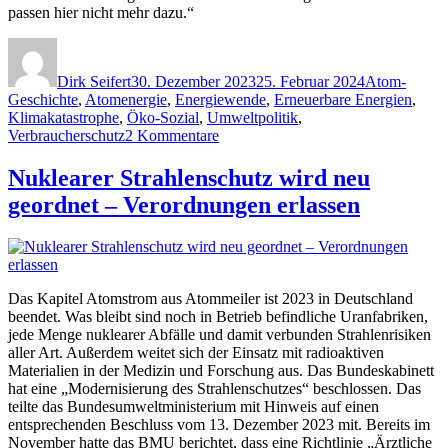
passen hier nicht mehr dazu.“
Autor
Veröffentlicht
Kategorien
am
Dirk Seifert
30. Dezember 2023
25. Februar 2024
Atom-
Geschichte
,
Atomenergie
,
Energiewende
,
Erneuerbare Energien
,
Klimakatastrophe
,
Öko-Sozial
,
Umweltpolitik
,
zu
Verbraucherschutz
2 Kommentare
Neubau
AKW
Nuklearer Strahlenschutz wird neu
Hinkley
geordnet – Verordnungen erlassen
Point:
Kostendesaster
–
Atomenergie
nicht
zukunftsfähig
Das Kapitel Atomstrom aus Atommeiler ist 2023 in Deutschland
beendet. Was bleibt sind noch in Betrieb befindliche Uranfabriken,
jede Menge nuklearer Abfälle und damit verbunden Strahlenrisiken
aller Art. Außerdem weitet sich der Einsatz mit radioaktiven
Materialien in der Medizin und Forschung aus. Das Bundeskabinett
hat eine „Modernisierung des Strahlenschutzes“ beschlossen. Das
teilte das Bundesumweltministerium mit Hinweis auf einen
entsprechenden Beschluss vom 13. Dezember 2023 mit. Bereits im
November hatte das BMU berichtet, dass eine Richtlinie „Ärztliche