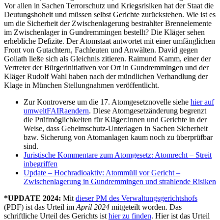
Vor allen in Sachen Terrorschutz und Kriegsrisiken hat der Staat die
Deutungshoheit und müssen selbst Gerichte zurückstehen. Wie ist es
um die Sicherheit der Zwischenlagerung bestrahlter Brennelemente
im Zwischenlager in Gundremmingen bestellt? Die Kläger sehen
erhebliche Defizite. Der Atomstaat antwortet mit einer umfänglichen
Front von Gutachtern, Fachleuten und Anwälten. David gegen
Goliath ließe sich als Gleichnis zitieren. Raimund Kamm, einer der
Vertreter der Bürgerinitiativen vor Ort in Gundremmingen und der
Kläger Rudolf Wahl haben nach der mündlichen Verhandlung der
Klage in München Stellungnahmen veröffentlicht.
Zur Kontroverse um die 17. Atomgesetznovelle siehe
hier auf
umweltFAIRaendern
. Diese Atomgesetzänderung begrenzt
die Prüfmöglichkeiten für Kläger:innen und Gerichte in der
Weise, dass Geheimschutz-Unterlagen in Sachen Sicherheit
bzw. Sicherung von Atomanlagen kaum noch zu überprüfbar
sind.
Juristische Kommentare zum Atomgesetz: Atomrecht – Streit
inbegriffen
Update – Hochradioaktiv: Atommüll vor Gericht –
Zwischenlagerung in Gundremmingen und strahlende Risiken
*UPDATE 2024:
Mit
dieser PM des Verwaltungsgerichtshofs
(PDF) ist das Urteil im
April 2024
mitgeteilt worden. Das
schriftliche Urteil des Gerichts ist
hier zu finden
. Hier ist das Urteil