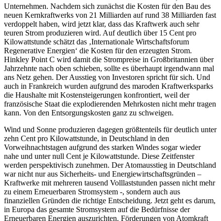
Unternehmen. Nachdem sich zunächst die Kosten für den Bau des
neuen Kernkraftwerks von 21 Milliarden auf rund 38 Milliarden fast
verdoppelt haben, wird jetzt klar, dass das Kraftwerk auch sehr
teuren Strom produzieren wird. Auf deutlich über 15 Cent pro
Kilowattstunde schätzt das ‚Internationale Wirtschaftsforum
Regenerative Energien‘ die Kosten für den erzeugten Strom.
Hinkley Point C wird damit die Strompreise in Großbritannien über
Jahrzehnte nach oben schieben, sollte es überhaupt irgendwann mal
ans Netz gehen. Der Ausstieg von Investoren spricht für sich. Und
auch in Frankreich wurden aufgrund des maroden Kraftwerksparks
die Haushalte mit Kostensteigerungen konfrontiert, weil der
französische Staat die explodierenden Mehrkosten nicht mehr tragen
kann. Von den Entsorgungskosten ganz zu schweigen.
Wind und Sonne produzieren dagegen größtenteils für deutlich unter
zehn Cent pro Kilowattstunde, in Deutschland in den
Vorweihnachtstagen aufgrund des starken Windes sogar wieder
nahe und unter null Cent je Kilowattstunde. Diese Zeitfenster
werden perspektivisch zunehmen. Der Atomausstieg in Deutschland
war nicht nur aus Sicherheits- und Energiewirtschaftsgründen –
Kraftwerke mit mehreren tausend Volllaststunden passen nicht mehr
zu einem Erneuerbaren Stromsystem -, sondern auch aus
finanziellen Gründen die richtige Entscheidung. Jetzt geht es darum,
in Europa das gesamte Stromsystem auf die Bedürfnisse der
Erneuerbaren Energien auszurichten. Förderungen von Atomkraft