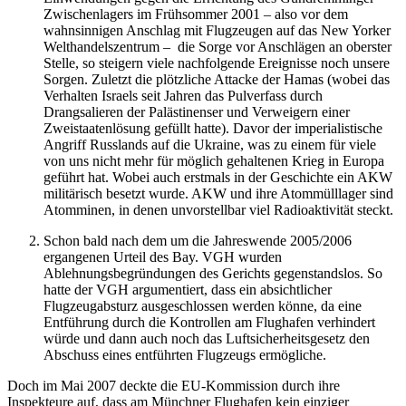
Zwischenlagers im Frühsommer 2001 – also vor dem
wahnsinnigen Anschlag mit Flugzeugen auf das New Yorker
Welthandelszentrum – die Sorge vor Anschlägen an oberster
Stelle, so steigern viele nachfolgende Ereignisse noch unsere
Sorgen. Zuletzt die plötzliche Attacke der Hamas (wobei das
Verhalten Israels seit Jahren das Pulverfass durch
Drangsalieren der Palästinenser und Verweigern einer
Zweistaatenlösung gefüllt hatte). Davor der imperialistische
Angriff Russlands auf die Ukraine, was zu einem für viele
von uns nicht mehr für möglich gehaltenen Krieg in Europa
geführt hat. Wobei auch erstmals in der Geschichte ein AKW
militärisch besetzt wurde. AKW und ihre Atommülllager sind
Atomminen, in denen unvorstellbar viel Radioaktivität steckt.
Schon bald nach dem um die Jahreswende 2005/2006
ergangenen Urteil des Bay. VGH wurden
Ablehnungsbegründungen des Gerichts gegenstandslos. So
hatte der VGH argumentiert, dass ein absichtlicher
Flugzeugabsturz ausgeschlossen werden könne, da eine
Entführung durch die Kontrollen am Flughafen verhindert
würde und dann auch noch das Luftsicherheitsgesetz den
Abschuss eines entführten Flugzeugs ermögliche.
Doch im Mai 2007 deckte die EU-Kommission durch ihre
Inspekteure auf, dass am Münchner Flughafen kein einziger