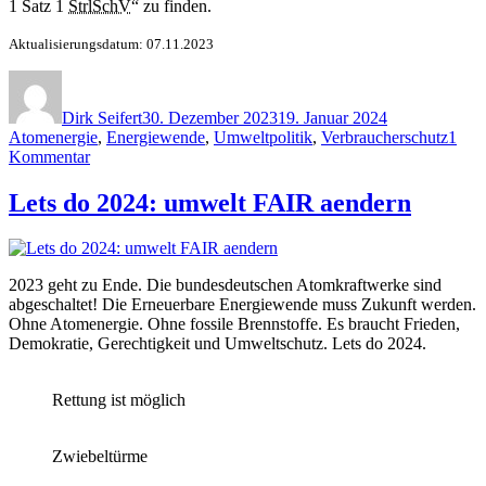
1 Satz 1
StrlSchV
“ zu finden.
Aktualisierungsdatum: 07.11.2023
Autor
Veröffentlicht
Kategorien
am
Dirk Seifert
30. Dezember 2023
19. Januar 2024
Atomenergie
,
Energiewende
,
Umweltpolitik
,
Verbraucherschutz
1
zu
Kommentar
Nuklearer
Strahlenschutz
Lets do 2024: umwelt FAIR aendern
wird
neu
geordnet
–
2023 geht zu Ende. Die bundesdeutschen Atomkraftwerke sind
Verordnungen
abgeschaltet! Die Erneuerbare Energiewende muss Zukunft werden.
erlassen
Ohne Atomenergie. Ohne fossile Brennstoffe. Es braucht Frieden,
Demokratie, Gerechtigkeit und Umweltschutz. Lets do 2024.
Rettung ist möglich
Zwiebeltürme