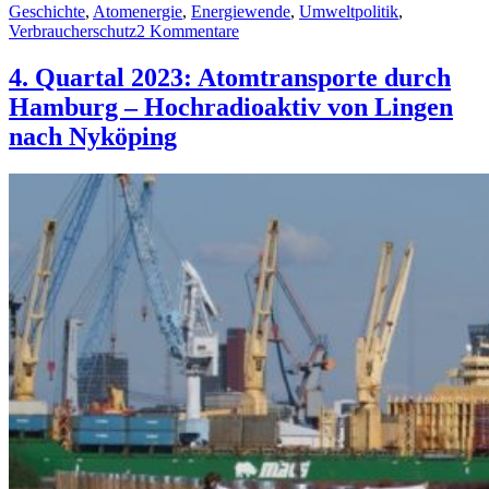
Geschichte
,
Atomenergie
,
Energiewende
,
Umweltpolitik
,
zu
Verbraucherschutz
2 Kommentare
Atommacht
vor
4. Quartal 2023: Atomtransporte durch
Gericht:
Hamburg – Hochradioaktiv von Lingen
Klage
zu
nach Nyköping
Sicherheitsmängeln
bei
der
Zwischenlagerung
hochradioaktiver
Abfälle
in
Gundremmingen