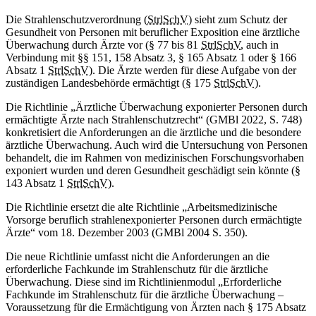
Die Strahlenschutzverordnung (
StrlSchV
) sieht zum Schutz der
Gesundheit von Personen mit beruflicher Exposition eine ärztliche
Überwachung durch Ärzte vor (§ 77 bis 81
StrlSchV
, auch in
Verbindung mit §§ 151, 158 Absatz 3, § 165 Absatz 1 oder § 166
Absatz 1
StrlSchV
). Die Ärzte werden für diese Aufgabe von der
zuständigen Landesbehörde ermächtigt (§ 175
StrlSchV
).
Die Richtlinie „Ärztliche Überwachung exponierter Personen durch
ermächtigte Ärzte nach Strahlenschutzrecht“ (GMBl 2022, S. 748)
konkretisiert die Anforderungen an die ärztliche und die besondere
ärztliche Überwachung. Auch wird die Untersuchung von Personen
behandelt, die im Rahmen von medizinischen Forschungsvorhaben
exponiert wurden und deren Gesundheit geschädigt sein könnte (§
143 Absatz 1
StrlSchV
).
Die Richtlinie ersetzt die alte Richtlinie „Arbeitsmedizinische
Vorsorge beruflich strahlenexponierter Personen durch ermächtigte
Ärzte“ vom 18. Dezember 2003 (GMBl 2004 S. 350).
Die neue Richtlinie umfasst nicht die Anforderungen an die
erforderliche Fachkunde im Strahlenschutz für die ärztliche
Überwachung. Diese sind im Richtlinienmodul „Erforderliche
Fachkunde im Strahlenschutz für die ärztliche Überwachung –
Voraussetzung für die Ermächtigung von Ärzten nach § 175 Absatz