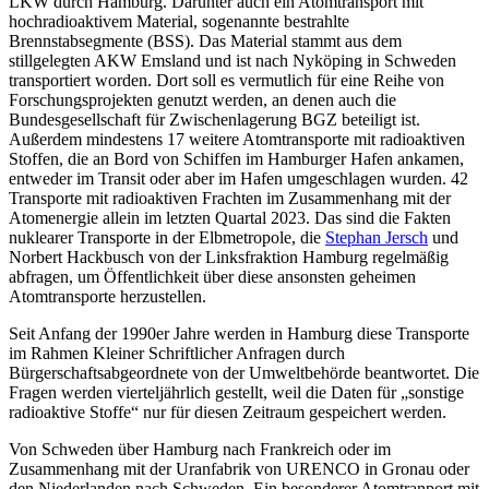
LKW durch Hamburg. Darunter auch ein Atomtransport mit
hochradioaktivem Material, sogenannte bestrahlte
Brennstabsegmente (BSS). Das Material stammt aus dem
stillgelegten AKW Emsland und ist nach Nyköping in Schweden
transportiert worden. Dort soll es vermutlich für eine Reihe von
Forschungsprojekten genutzt werden, an denen auch die
Bundesgesellschaft für Zwischenlagerung BGZ beteiligt ist.
Außerdem mindestens 17 weitere Atomtransporte mit radioaktiven
Stoffen, die an Bord von Schiffen im Hamburger Hafen ankamen,
entweder im Transit oder aber im Hafen umgeschlagen wurden. 42
Transporte mit radioaktiven Frachten im Zusammenhang mit der
Atomenergie allein im letzten Quartal 2023. Das sind die Fakten
nuklearer Transporte in der Elbmetropole, die
Stephan Jersch
und
Norbert Hackbusch von der Linksfraktion Hamburg regelmäßig
abfragen, um Öffentlichkeit über diese ansonsten geheimen
Atomtransporte herzustellen.
Seit Anfang der 1990er Jahre werden in Hamburg diese Transporte
im Rahmen Kleiner Schriftlicher Anfragen durch
Bürgerschaftsabgeordnete von der Umweltbehörde beantwortet. Die
Fragen werden vierteljährlich gestellt, weil die Daten für „sonstige
radioaktive Stoffe“ nur für diesen Zeitraum gespeichert werden.
Von Schweden über Hamburg nach Frankreich oder im
Zusammenhang mit der Uranfabrik von URENCO in Gronau oder
den Niederlanden nach Schweden. Ein besonderer Atomtranport mit