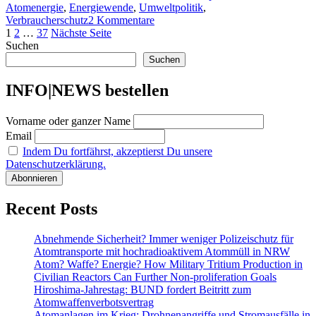
Atomenergie
,
Energiewende
,
Umweltpolitik
,
zu
Verbraucherschutz
2 Kommentare
Seitennummerierung
Seite
Seite
Seite
4.
1
2
…
37
Nächste Seite
Quartal
Suchen
der
2023:
Suchen
Beiträge
Atomtransporte
durch
INFO|NEWS bestellen
Hamburg
–
Vorname oder ganzer Name
Hochradioaktiv
von
Email
Lingen
Indem Du fortfährst, akzeptierst Du unsere
nach
Datenschutzerklärung.
Nyköping
Recent Posts
Abnehmende Sicherheit? Immer weniger Polizeischutz für
Atomtransporte mit hochradioaktivem Atommüll in NRW
Atom? Waffe? Energie? How Military Tritium Production in
Civilian Reactors Can Further Non-proliferation Goals
Hiroshima-Jahrestag: BUND fordert Beitritt zum
Atomwaffenverbotsvertrag
Atomanlagen im Krieg: Drohnenangriffe und Stromausfälle in