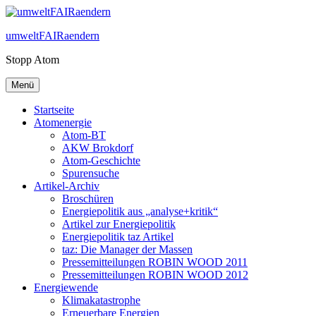
Zum
Inhalt
umweltFAIRaendern
springen
Stopp Atom
Menü
Startseite
Atomenergie
Atom-BT
AKW Brokdorf
Atom-Geschichte
Spurensuche
Artikel-Archiv
Broschüren
Energiepolitik aus „analyse+kritik“
Artikel zur Energiepolitik
Energiepolitik taz Artikel
taz: Die Manager der Massen
Pressemitteilungen ROBIN WOOD 2011
Pressemitteilungen ROBIN WOOD 2012
Energiewende
Klimakatastrophe
Erneuerbare Energien