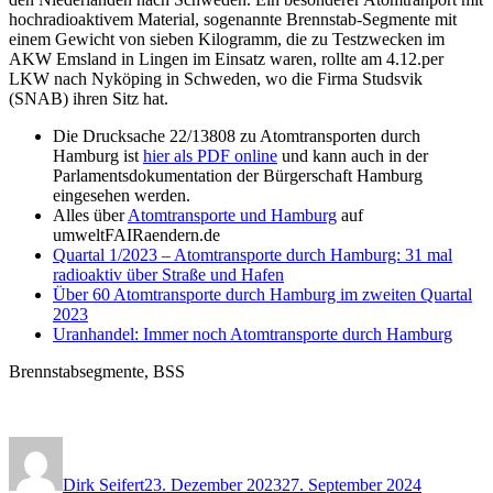
hochradioaktivem Material, sogenannte Brennstab-Segmente mit
einem Gewicht von sieben Kilogramm, die zu Testzwecken im
AKW Emsland in Lingen im Einsatz waren, rollte am 4.12.per
LKW nach Nyköping in Schweden, wo die Firma Studsvik
(SNAB) ihren Sitz hat.
Die Drucksache 22/13808 zu Atomtransporten durch
Hamburg ist
hier als PDF online
und kann auch in der
Parlamentsdokumentation der Bürgerschaft Hamburg
eingesehen werden.
Alles über
Atomtransporte und Hamburg
auf
umweltFAIRaendern.de
Quartal 1/2023 – Atomtransporte durch Hamburg: 31 mal
radioaktiv über Straße und Hafen
Über 60 Atomtransporte durch Hamburg im zweiten Quartal
2023
Uranhandel: Immer noch Atomtransporte durch Hamburg
Brennstabsegmente, BSS
Autor
Veröffentlicht
Kategorie
am
Dirk Seifert
23. Dezember 2023
27. September 2024