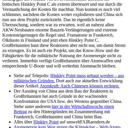
britischen Hinkley Point C als extrem überteuert und nur durch die
Verstaatlichung der Kosten für machbar. Nun kommt es noch viel
schlimmer, nachdem die Kosten weiter explodieren und China sich
nun aus dem Projekt zurückzieht. Das ist eigentlich keine
Überraschung, sondern war zu erwarten, weil an nahezu allen
AKW-Neubauten enorme Bauzeit-Verlängerungen und extreme
Kostensteigerungen die Regel sind. Framatome in Frankreich,
Olkiluoto in Finnland und jetzt eben Hinkley Point C.
Großbritannien baut diese Reaktoren aber nicht nur, um damit Strom
zu erzeugen. Es ist auch ein Projekt, um das Know-How und die
Fähigkeiten für die militärische Nutzung der Atomenergie nicht zu
verlieren. Immerhin verfügt Großbritannien über Atomwaffen und
entsprechende U-Boote und will weiterhin Atommacht bleiben.
Siehe auf Telepolis:
Hinkley Point muss gebaut werden – aus
militärischen Gründen.
Dort auch zur aktuellen Entwicklung
dieser Artikel:
Atomkraft: Auch Chinesen können rechnen.
Der Ausstieg von China aus dem Bau der Reaktoren in
Großbritannien hat auch Gründe in der wachsenden
Konfrontation der USA bzw. des Westens gegenüber China.
Siehe unter anderem
hier in der Wirtschaftswoche einen
Beitrag
zu den Hintergründen im Zusammenhang mit
Frankreich, Großbritannien und China beim Bau.
Alles über
Hinkley Point
auf umweltFAIRaendern.de
Atomenergie kein Weg gegen die Klimakrise – Welt-Atom-