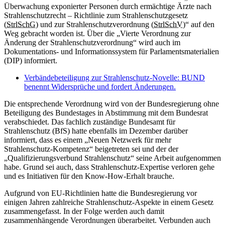
Überwachung exponierter Personen durch ermächtige Ärzte nach
Strahlenschutzrecht – Richtlinie zum Strahlenschutzgesetz
(
StrlSchG
) und zur Strahlenschutzverordnung (
StrlSchV
)“ auf den
Weg gebracht worden ist. Über die „Vierte Verordnung zur
Änderung der Strahlenschutzverordnung“ wird auch im
Dokumentations- und Informationssystem für Parlamentsmaterialien
(DIP) informiert.
Verbändebeteiligung zur Strahlenschutz-Novelle: BUND
benennt Widersprüche und fordert Änderungen.
Die entsprechende Verordnung wird von der Bundesregierung ohne
Beteiligung des Bundestages in Abstimmung mit dem Bundesrat
verabschiedet. Das fachlich zuständige Bundesamt für
Strahlenschutz (BfS) hatte ebenfalls im Dezember darüber
informiert, dass es einem „Neuen Netzwerk für mehr
Strahlenschutz-Kompetenz“ beigetreten sei und der der
„Qualifizierungsverbund Strahlenschutz“ seine Arbeit aufgenommen
habe. Grund sei auch, dass Strahlenschutz-Expertise verloren gehe
und es Initiativen für den Know-How-Erhalt brauche.
Aufgrund von EU-Richtlinien hatte die Bundesregierung vor
einigen Jahren zahlreiche Strahlenschutz-Aspekte in einem Gesetz
zusammengefasst. In der Folge werden auch damit
zusammenhängende Verordnungen überarbeitet. Verbunden auch