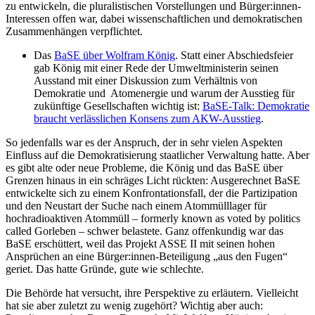
zu entwickeln, die pluralistischen Vorstellungen und Bürger:innen-
Interessen offen war, dabei wissenschaftlichen und demokratischen
Zusammenhängen verpflichtet.
Das
BaSE über Wolfram König
. Statt einer Abschiedsfeier
gab König mit einer Rede der Umweltministerin seinen
Ausstand mit einer Diskussion zum Verhältnis von
Demokratie und Atomenergie und warum der Ausstieg für
zukünftige Gesellschaften wichtig ist:
BaSE-Talk: Demokratie
braucht verlässlichen Konsens zum AKW-Ausstieg
.
So jedenfalls war es der Anspruch, der in sehr vielen Aspekten
Einfluss auf die Demokratisierung staatlicher Verwaltung hatte. Aber
es gibt alte oder neue Probleme, die König und das BaSE über
Grenzen hinaus in ein schräges Licht rückten: Ausgerechnet BaSE
entwickelte sich zu einem Konfrontationsfall, der die Partizipation
und den Neustart der Suche nach einem Atommülllager für
hochradioaktiven Atommüll – formerly known as voted by politics
called Gorleben – schwer belastete. Ganz offenkundig war das
BaSE erschüttert, weil das Projekt ASSE II mit seinen hohen
Ansprüchen an eine Bürger:innen-Beteiligung „aus den Fugen“
geriet. Das hatte Gründe, gute wie schlechte.
Die Behörde hat versucht, ihre Perspektive zu erläutern. Vielleicht
hat sie aber zuletzt zu wenig zugehört? Wichtig aber auch: