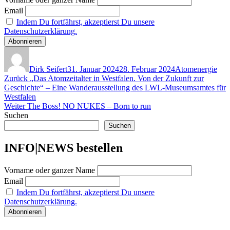
Email
Indem Du fortfährst, akzeptierst Du unsere
Datenschutzerklärung.
Autor
Veröffentlicht
Kategorien
am
Dirk Seifert
31. Januar 2024
28. Februar 2024
Atomenergie
Beitragsnavigation
Vorheriger
Zurück
„Das Atomzeitalter in Westfalen. Von der Zukunft zur
Beitrag:
Geschichte“ – Eine Wanderausstellung des LWL-Museumsamtes für
Westfalen
Nächster
Weiter
The Boss! NO NUKES – Born to run
Beitrag:
Suchen
Suchen
INFO|NEWS bestellen
Vorname oder ganzer Name
Email
Indem Du fortfährst, akzeptierst Du unsere
Datenschutzerklärung.