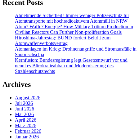
Recent Posts
Abnehmende Sicherheit? Immer weniger Polizeischutz für
Atomtransporte mit hochradioaktivem Atommüll in NRW
Atom? Waffe? Energie? How Military Tritium Production in
Civilian Reactors Can Further Non-proliferation Goals
Hiroshima-Jahrestag: BUND fordert Beitritt zum
Atomwaffenverbotsvertrag
Atomanlagen im Krieg: Drohnenangriffe und Stromausfälle in
Saporischschja
Kernfusion: Bundesregierung legt Gesetzentwurf vor und
nennt es Bürokratieabbau und Modernisierung des
Strahlenschutzrechts
Archives
August 2026
Juli 2026
Juni 2026
Mai 2026
April 2026
März 2026
Februar 2026
Januar 2026