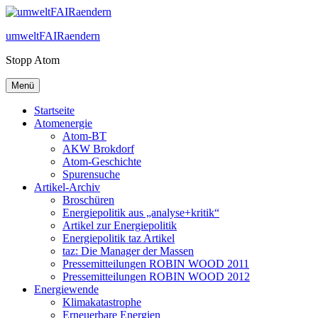
Zum
Inhalt
umweltFAIRaendern
springen
Stopp Atom
Menü
Startseite
Atomenergie
Atom-BT
AKW Brokdorf
Atom-Geschichte
Spurensuche
Artikel-Archiv
Broschüren
Energiepolitik aus „analyse+kritik“
Artikel zur Energiepolitik
Energiepolitik taz Artikel
taz: Die Manager der Massen
Pressemitteilungen ROBIN WOOD 2011
Pressemitteilungen ROBIN WOOD 2012
Energiewende
Klimakatastrophe
Erneuerbare Energien