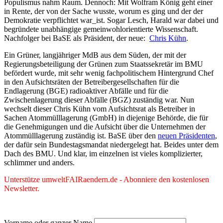
Populismus nahm Raum. Dennoch: Mit Wolfram König geht einer
in Rente, der von der Sache wusste, worum es ging und der der
Demokratie verpflichtet war_ist. Sogar Lesch, Harald war dabei und
begründete unabhängige gemeinwohlorientierte Wissenschaft.
Nachfolger bei BaSE als Präsident, der neue:
Chris Kühn
.
Ein Grüner, langjähriger MdB aus dem Süden, der mit der
Regierungsbeteiligung der Grünen zum Staatssekretär im BMU
befördert wurde, mit sehr wenig fachpolitischem Hintergrund Chef
in den Aufsichtsräten der Betreibergesellschaften für die
Endlagerung (BGE) radioaktiver Abfälle und für die
Zwischenlagerung dieser Abfälle (BGZ) zuständig war. Nun
wechselt dieser Chris Kühn vom Aufsichtsrat als Betreiber in
Sachen Atommülllagerung (GmbH) in diejenige Behörde, die für
die Genehmigungen und die Aufsicht über die Unternehmen der
Atommülllagerung zuständig ist. BaSE über den
neuen Präsidenten
,
der dafür sein Bundestagsmandat niedergelegt hat. Beides unter dem
Dach des BMU. Und klar, im einzelnen ist vieles komplizierter,
schlimmer und anders.
Unterstütze umweltFAIRaendern.de - Abonniere den kostenlosen
Newsletter.
Vorname oder ganzer Name