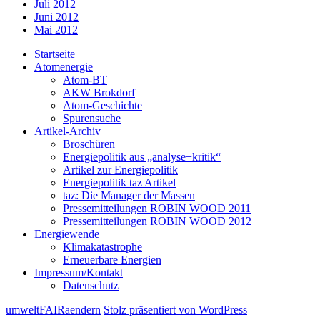
Juli 2012
Juni 2012
Mai 2012
Startseite
Atomenergie
Atom-BT
AKW Brokdorf
Atom-Geschichte
Spurensuche
Artikel-Archiv
Broschüren
Energiepolitik aus „analyse+kritik“
Artikel zur Energiepolitik
Energiepolitik taz Artikel
taz: Die Manager der Massen
Pressemitteilungen ROBIN WOOD 2011
Pressemitteilungen ROBIN WOOD 2012
Energiewende
Klimakatastrophe
Erneuerbare Energien
Impressum/Kontakt
Datenschutz
umweltFAIRaendern
Stolz präsentiert von WordPress