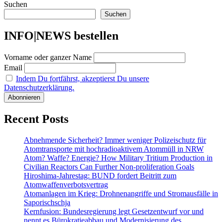
Suchen
Suchen
INFO|NEWS bestellen
Vorname oder ganzer Name
Email
Indem Du fortfährst, akzeptierst Du unsere
Datenschutzerklärung.
Recent Posts
Abnehmende Sicherheit? Immer weniger Polizeischutz für
Atomtransporte mit hochradioaktivem Atommüll in NRW
Atom? Waffe? Energie? How Military Tritium Production in
Civilian Reactors Can Further Non-proliferation Goals
Hiroshima-Jahrestag: BUND fordert Beitritt zum
Atomwaffenverbotsvertrag
Atomanlagen im Krieg: Drohnenangriffe und Stromausfälle in
Saporischschja
Kernfusion: Bundesregierung legt Gesetzentwurf vor und
nennt es Bürokratieabbau und Modernisierung des