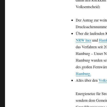
Volksentscheid)
Der Antrag zur wei
Drucksachennumme
Über die laufenden 
NRW hier
und
Hamb
das Verfahren seit 
Hamburg – Unser Net
Hamburg wurden sein
des großen Fernwärm
Hamburg.
Alles über den
Volk
Energienetze für Str
sondern dem Gemeinw
Grundüberzeugung de