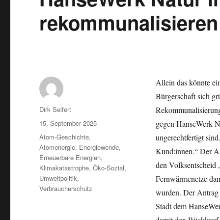
rekommunalisieren
Allein das könnte e
Bürgerschaft sich gr
Autor
Dirk Seifert
Rekommunalisierung 
Veröffentlicht
15. September 2025
gegen HanseWerk Nat
am
Kategorien
Atom-Geschichte
,
ungerechtfertigt sin
Atomenergie
,
Energiewende
,
Kund:innen.“ Der Ab
Erneuerbare Energien
,
den Volksentscheid 
Klimakatastrophe
,
Öko-Sozial
,
Umweltpolitik
,
Fernwärmenetze dam
Verbraucherschutz
wurden. Der Antrag „
Stadt dem HanseWer
damit den Rückkauf 