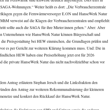
SAGA-Wohnungen.“ Weiter heißt es dort: „Die Verbraucherzentrale
klagen gegen die Fernwärmeversorger E.ON und HanseWerk Natur
MhM verweist auf die Klagen der Verbraucherzentralen und empfiehlt:
ritt sollte auch die SAGA für ihre Mieter:innen gehen.“ Aber: Aber
aten Unternehmen wie HanseWerk Natur können Bürgerschaft und
in die Preisgestaltung bei HEW einmischen, die Grundlagen prüfen und
bevor es per Gericht zur weiteren Klärung kommen muss. Und: Die in
findlichen HEW haben eine Preiserhöhung jetzt erst für 2026
d die private HanseWerk Natur das nicht nachvollziehbar schon vor
 dem Antrag erläutern Stephan Jersch und die Linksfraktion den
ründen den Antrag zur weiteren Rekommunalisierung der kleineren
enetze und konkret den Rückkauf der HanseWerk Natur.
ksfraktion die Fraktionen von SPD und Grünen sowie die anderen