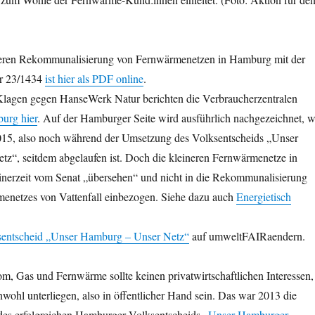
teren Rekommunalisierung von Fernwärmenetzen in Hamburg mit der
r 23/1434
ist hier als PDF online
.
Klagen gegen HanseWerk Natur berichten die Verbraucherzentralen
urg hier
. Auf der Hamburger Seite wird ausführlich nachgezeichnet, w
2015, also noch während der Umsetzung des Volksentscheids „Unser
z“, seitdem abgelaufen ist. Doch die kleineren Fernwärmenetze in
erzeit vom Senat „übersehen“ und nicht in die Rekommunalisierung
enetzes von Vattenfall einbezogen. Siehe dazu auch
Energietisch
sentscheid „Unser Hamburg – Unser Netz“
auf umweltFAIRaendern.
om, Gas und Fernwärme sollte keinen privatwirtschaftlichen Interessen,
ohl unterliegen, also in öffentlicher Hand sein. Das war 2013 die
s erfolgreichen Hamburger Volksentscheids „
Unser Hamburger –