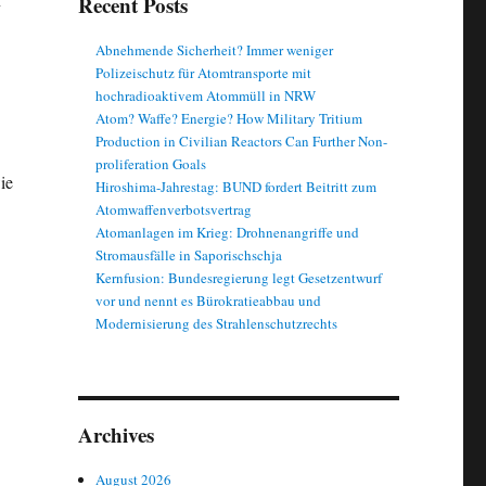
Recent Posts
Abnehmende Sicherheit? Immer weniger
Polizeischutz für Atomtransporte mit
hochradioaktivem Atommüll in NRW
Atom? Waffe? Energie? How Military Tritium
Production in Civilian Reactors Can Further Non-
proliferation Goals
ie
Hiroshima-Jahrestag: BUND fordert Beitritt zum
Atomwaffenverbotsvertrag
Atomanlagen im Krieg: Drohnenangriffe und
Stromausfälle in Saporischschja
Kernfusion: Bundesregierung legt Gesetzentwurf
vor und nennt es Bürokratieabbau und
Modernisierung des Strahlenschutzrechts
Archives
August 2026