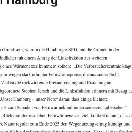
in Grund sein, warum die Hamburger SPD und die Grünen in der
ündlicher mit einem Antrag der Linksfraktion zur weiteren
eines Wärmenetzes kümmern sollten: „Die Verbraucherzentrale klagt
ur wegen stark erhöhter Fernwärmepreise, die aus seiner Sicht
d. Ziel ist die rückwirkende Preisanpassung und Erstattung an
geordnete Stephan Jersch und die Linksfraktion erinnern mit Bezug a
„Unser Hamburg – unser Netz“ daran, dass einige kleinere
als zum Schaden von Fernwärmekund:innen seinerzeit „übersehen“
Rückkauf der restlichen Fernwärmenetze“ zielt konkret darauf, dass d
k Natur regulär zum Ende 2025 den Wegenutzungvertrag kündigt und
zum Wohle der Fernwärme-Kund:innen einleitet. (Foto: Aktion für de