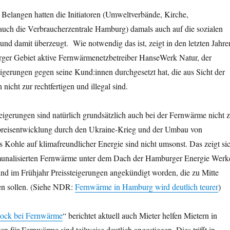
Belangen hatten die Initiatoren (Umweltverbände, Kirche,
auch die Verbraucherzentrale Hamburg) damals auch auf die sozialen
nd damit überzeugt. Wie notwendig das ist, zeigt in den letzten Jahre
ger Gebiet aktive Fernwärmenetzbetreiber HanseWerk Natur, der
igerungen gegen seine Kund:innen durchgesetzt hat, die aus Sicht der
nicht zur rechtfertigen und illegal sind.
eigerungen sind natürlich grundsätzlich auch bei der Fernwärme nicht 
preisentwicklung durch den Ukraine-Krieg und der Umbau von
Kohle auf klimafreundlicher Energie sind nicht umsonst. Das zeigt si
munalisierten Fernwärme unter dem Dach der Hamburger Energie Werk
nd im Frühjahr Preissteigerungen angekündigt worden, die zu Mitte
n sollen. (Siehe NDR:
Fernwärme in Hamburg wird deutlich teurer
)
ock bei Fernwärme
“ berichtet aktuell auch Mieter helfen Mietern in
 für Fernwärme sind teilweise deutlich angestiegen. Dies trifft in