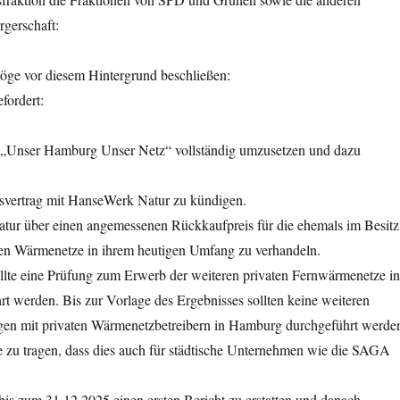
rgerschaft:
öge vor diesem Hintergrund beschließen:
fordert:
 „Unser Hamburg Unser Netz“ vollständig umzusetzen und dazu
vertrag mit HanseWerk Natur zu kündigen.
tur über einen angemessenen Rückkaufpreis für die ehemals im Besitz
en Wärmenetze in ihrem heutigen Umfang zu verhandeln.
ollte eine Prüfung zum Erwerb der weiteren privaten Fernwärmenetze in
t werden. Bis zur Vorlage des Ergebnisses sollten keine weiteren
gen mit privaten Wärmenetzbetreibern in Hamburg durchgeführt werde
e zu tragen, dass dies auch für städtische Unternehmen wie die SAGA
bis zum 31.12.2025 einen ersten Bericht zu erstatten und danach