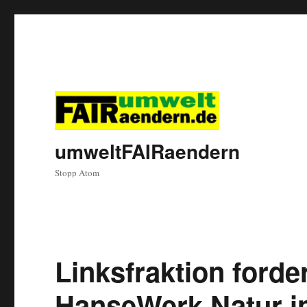
umweltFAIRaendern
Stopp Atom
Linksfraktion ford
HanseWerk Natur 