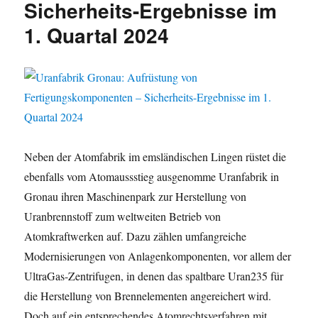
Sicherheits-Ergebnisse im
Uranfabriken
in
1. Quartal 2024
Gronau
und
Lingen
gehören
stillgelegt!
Neben der Atomfabrik im emsländischen Lingen rüstet die
ebenfalls vom Atomaussstieg ausgenomme Uranfabrik in
Gronau ihren Maschinenpark zur Herstellung von
Uranbrennstoff zum weltweiten Betrieb von
Atomkraftwerken auf. Dazu zählen umfangreiche
Modernisierungen von Anlagenkomponenten, vor allem der
UltraGas-Zentrifugen, in denen das spaltbare Uran235 für
die Herstellung von Brennelementen angereichert wird.
Doch auf ein entsprechendes Atomrechtsverfahren mit …