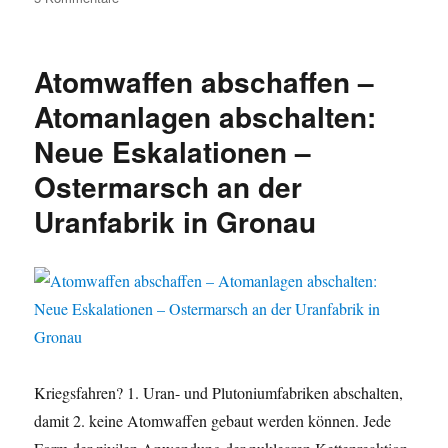
Deutsche
Atombombe
–
Atomwaffen abschaffen –
CDU-
Spahn
Atomanlagen abschalten:
als
Neue Eskalationen –
Einpeitscher
–
Ostermarsch an der
Urananreicherung
Made
Uranfabrik in Gronau
in
Gronau
–
URENCO
Kriegsfahren? 1. Uran- und Plutoniumfabriken abschalten,
damit 2. keine Atomwaffen gebaut werden können. Jede