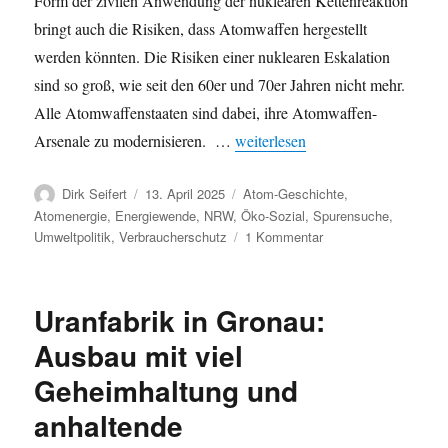
Form der zivilen Anwendung der nuklearen Kettenreaktion
bringt auch die Risiken, dass Atomwaffen hergestellt
werden könnten. Die Risiken einer nuklearen Eskalation
sind so groß, wie seit den 60er und 70er Jahren nicht mehr.
Alle Atomwaffenstaaten sind dabei, ihre Atomwaffen-
„Atomwaffen abschaffen – Atoman
Arsenale zu modernisieren. …
weiterlesen
Autor
Veröffentlicht
Kategorien
Dirk Seifert
13. April 2025
Atom-Geschichte
,
am
Atomenergie
,
Energiewende
,
NRW
,
Öko-Sozial
,
Spurensuche
,
zu
Umweltpolitik
,
Verbraucherschutz
1 Kommentar
Atomwaffen
abschaffen
–
Uranfabrik in Gronau:
Atomanlagen
abschalten:
Ausbau mit viel
Neue
Geheimhaltung und
Eskalationen
–
anhaltende
Ostermarsch
an