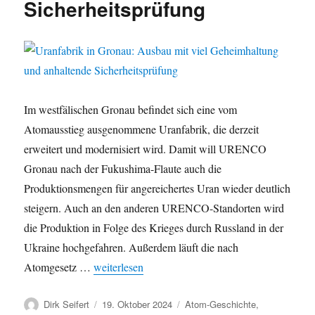
Sicherheitsprüfung
der
Uranfabrik
in
Gronau
Im westfälischen Gronau befindet sich eine vom
Atomausstieg ausgenommene Uranfabrik, die derzeit
erweitert und modernisiert wird. Damit will URENCO
Gronau nach der Fukushima-Flaute auch die
Produktionsmengen für angereichertes Uran wieder deutlich
steigern. Auch an den anderen URENCO-Standorten wird
die Produktion in Folge des Krieges durch Russland in der
Ukraine hochgefahren. Außerdem läuft die nach
„Uranfabrik in Gronau: Ausbau mit viel Geheimha
Atomgesetz …
weiterlesen
Autor
Veröffentlicht
Kategorien
Dirk Seifert
19. Oktober 2024
Atom-Geschichte
,