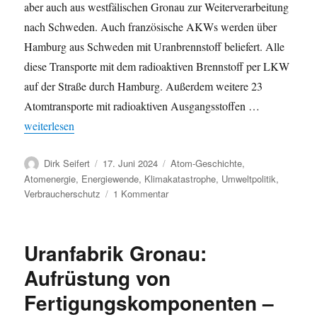
aber auch aus westfälischen Gronau zur Weiterverarbeitung
nach Schweden. Auch französische AKWs werden über
Hamburg aus Schweden mit Uranbrennstoff beliefert. Alle
diese Transporte mit dem radioaktiven Brennstoff per LKW
auf der Straße durch Hamburg. Außerdem weitere 23
Atomtransporte mit radioaktiven Ausgangsstoffen …
„Quartal 2/2024: 43 Atomtransporte radioaktiv durch Hamburg – 
weiterlesen
Autor
Veröffentlicht
Kategorien
Dirk Seifert
17. Juni 2024
Atom-Geschichte
,
am
Atomenergie
,
Energiewende
,
Klimakatastrophe
,
Umweltpolitik
,
zu
Verbraucherschutz
1 Kommentar
Quartal
2/2024:
43
Uranfabrik Gronau:
Atomtransporte
radioaktiv
Aufrüstung von
durch
Fertigungskomponenten –
Hamburg
–