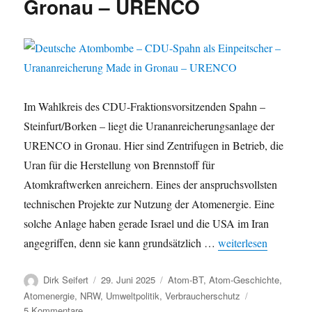
Gronau – URENCO
Im Wahlkreis des CDU-Fraktionsvorsitzenden Spahn –
Steinfurt/Borken – liegt die Urananreicherungsanlage der
URENCO in Gronau. Hier sind Zentrifugen in Betrieb, die
Uran für die Herstellung von Brennstoff für
Atomkraftwerken anreichern. Eines der anspruchsvollsten
technischen Projekte zur Nutzung der Atomenergie. Eine
solche Anlage haben gerade Israel und die USA im Iran
„Deutsche Atombomb
angegriffen, denn sie kann grundsätzlich …
weiterlesen
Autor
Veröffentlicht
Kategorien
Dirk Seifert
29. Juni 2025
Atom-BT
,
Atom-Geschichte
,
am
Atomenergie
,
NRW
,
Umweltpolitik
,
Verbraucherschutz
zu
5 Kommentare