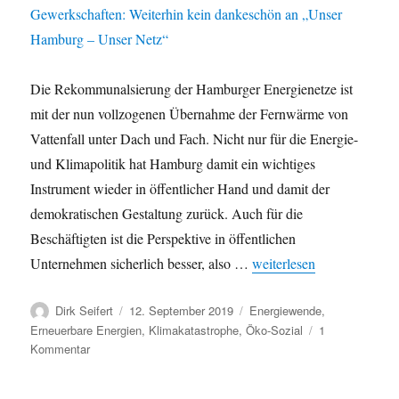
Die Rekommunalsierung der Hamburger Energienetze ist
mit der nun vollzogenen Übernahme der Fernwärme von
Vattenfall unter Dach und Fach. Nicht nur für die Energie-
und Klimapolitik hat Hamburg damit ein wichtiges
Instrument wieder in öffentlicher Hand und damit der
demokratischen Gestaltung zurück. Auch für die
Beschäftigten ist die Perspektive in öffentlichen
„Rekommunalisierung Ene
Unternehmen sicherlich besser, also …
weiterlesen
Autor
Veröffentlicht
Kategorien
Dirk Seifert
12. September 2019
Energiewende
,
am
Erneuerbare Energien
,
Klimakatastrophe
,
Öko-Sozial
1
zu
Kommentar
Rekommunalisierung
Energienetze