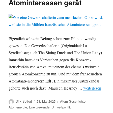
Atominteressen gerät
Eigentlich wäre ein Beitrag schon zum Film notwendig
gewesen. Die Gewerkschafterin (Originaltitel: La
Syndicaliste; auch The Sitting Duck und The Union Lady).
Immerhin hatte das Verbrechen gegen die Konzern-
Betriebsrätin von Areva, mit einem der ehemals weltweit
größten Atomkonzerne zu tun. Und mit dem französischen
Atomstaats-Konerzern EdF. Ein maximaler Justizskandal
„Wie eine Gewerks
gehörte auch noch dazu. Maureen Kearney …
weiterlesen
Autor
Veröffentlicht
Kategorien
Dirk Seifert
23. Mai 2025
Atom-Geschichte
,
am
Atomenergie
,
Energiewende
,
Umweltpolitik