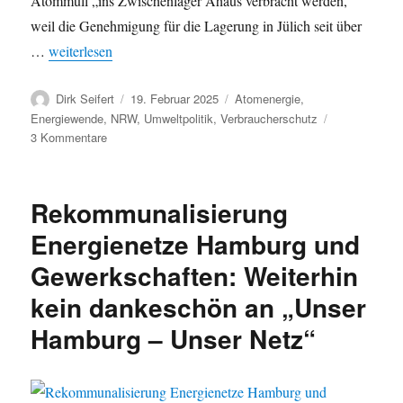
Atommüll „ins Zwischenlager Ahaus verbracht werden,
weil die Genehmigung für die Lagerung in Jülich seit über
„Unverhältnismäßig: Gewerkschaft der Polizei gegen Atomtra
…
weiterlesen
Autor
Veröffentlicht
Kategorien
Dirk Seifert
19. Februar 2025
Atomenergie
,
am
Energiewende
,
NRW
,
Umweltpolitik
,
Verbraucherschutz
zu
3 Kommentare
Unverhältnismäßig:
Gewerkschaft
der
Rekommunalisierung
Polizei
gegen
Energienetze Hamburg und
Atomtransporte
Gewerkschaften: Weiterhin
von
Jülich
kein dankeschön an „Unser
nach
Ahaus
Hamburg – Unser Netz“