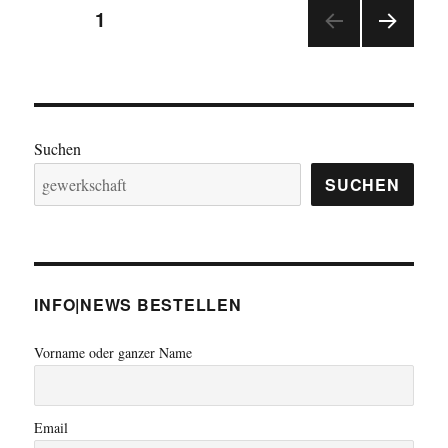
Seitennummerierung
SEITE
1
NÄC
der
HSTE
SEIT
Beiträge
E
Suchen
SUCHEN
INFO|NEWS BESTELLEN
Vorname oder ganzer Name
Email