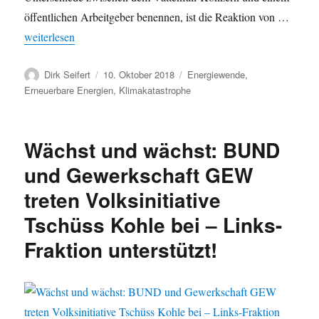
öffentlichen Arbeitgeber benennen, ist die Reaktion von …
„Hamburger Gewerkschaften zur Rekommunalisierung der (ehema
weiterlesen
Autor
Veröffentlicht
Kategorien
Dirk Seifert
10. Oktober 2018
Energiewende
,
am
Erneuerbare Energien
,
Klimakatastrophe
Wächst und wächst: BUND
und Gewerkschaft GEW
treten Volksinitiative
Tschüss Kohle bei – Links-
Fraktion unterstützt!