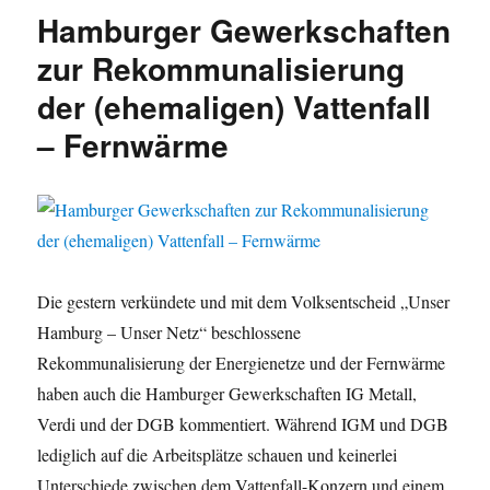
Hamburg
Hamburger Gewerkschaften
und
Gewerkschaften:
zur Rekommunalisierung
Weiterhin
der (ehemaligen) Vattenfall
kein
dankeschön
– Fernwärme
an
„Unser
Hamburg
–
Unser
Netz“
Die gestern verkündete und mit dem Volksentscheid „Unser
Hamburg – Unser Netz“ beschlossene
Rekommunalisierung der Energienetze und der Fernwärme
haben auch die Hamburger Gewerkschaften IG Metall,
Verdi und der DGB kommentiert. Während IGM und DGB
lediglich auf die Arbeitsplätze schauen und keinerlei
Unterschiede zwischen dem Vattenfall-Konzern und einem