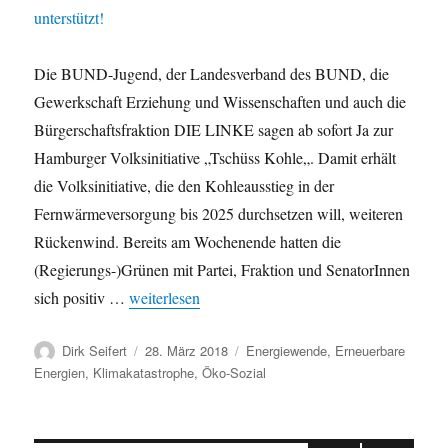
Die BUND-Jugend, der Landesverband des BUND, die
Gewerkschaft Erziehung und Wissenschaften und auch die
Bürgerschaftsfraktion DIE LINKE sagen ab sofort Ja zur
Hamburger Volksinitiative „Tschüss Kohle„. Damit erhält
die Volksinitiative, die den Kohleausstieg in der
Fernwärmeversorgung bis 2025 durchsetzen will, weiteren
Rückenwind. Bereits am Wochenende hatten die
(Regierungs-)Grünen mit Partei, Fraktion und SenatorInnen
„Wächst und wächst: BUND und Gewerkschaft GEW t
sich positiv …
weiterlesen
Autor
Veröffentlicht
Kategorien
Dirk Seifert
28. März 2018
Energiewende
,
Erneuerbare
am
Energien
,
Klimakatastrophe
,
Öko-Sozial