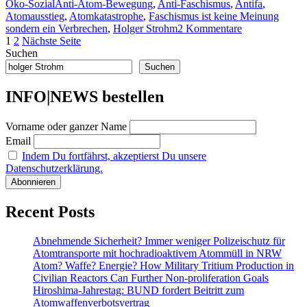
Schlagwörter
Öko-Sozial
Anti-Atom-Bewegung
,
Anti-Faschismus
,
Antifa
,
gegen
Atomausstieg
,
Atomkatastrophe
,
Faschismus ist keine Meinung
Atomene
zu
sondern ein Verbrechen
,
Holger Strohm
2 Kommentare
NEIN
Seitennummerierung
Seite
Seite
Holger
1
2
Nächste Seite
DANKE
Strohms
Suchen
der
gewaltige
Suchen
Beiträge
Katastrophe:
Mit
INFO|NEWS bestellen
Nazis
gegen
Vorname oder ganzer Name
Atomenergie?
NEIN
Email
DANKE!
Indem Du fortfährst, akzeptierst Du unsere
Datenschutzerklärung.
Recent Posts
Abnehmende Sicherheit? Immer weniger Polizeischutz für
Atomtransporte mit hochradioaktivem Atommüll in NRW
Atom? Waffe? Energie? How Military Tritium Production in
Civilian Reactors Can Further Non-proliferation Goals
Hiroshima-Jahrestag: BUND fordert Beitritt zum
Atomwaffenverbotsvertrag