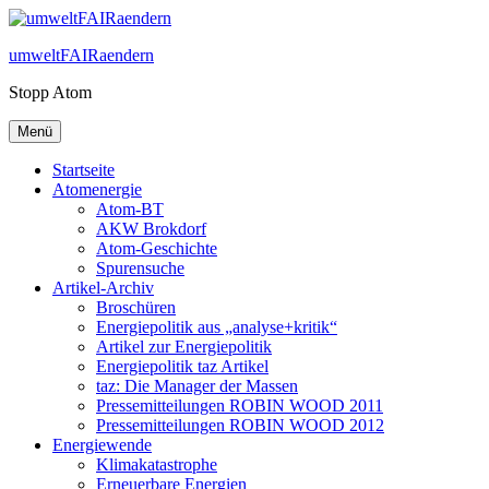
Zum
Inhalt
umweltFAIRaendern
springen
Stopp Atom
Menü
Startseite
Atomenergie
Atom-BT
AKW Brokdorf
Atom-Geschichte
Spurensuche
Artikel-Archiv
Broschüren
Energiepolitik aus „analyse+kritik“
Artikel zur Energiepolitik
Energiepolitik taz Artikel
taz: Die Manager der Massen
Pressemitteilungen ROBIN WOOD 2011
Pressemitteilungen ROBIN WOOD 2012
Energiewende
Klimakatastrophe
Erneuerbare Energien