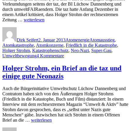
Verleumdungen seitens der taz, der BI Lüchow Dannenberg und
durch umweltFAIRaendern. Die taz hatte Anfang Dezember in
einem Artikel kritisiert, dass Holger Strohm der rechtsextremen
„Holger
Zeitung …
weiterlesen
Strohm
Autor
Veröffentlicht
Kategorien
Schlagwörter
schreibt
am
in
Dirk Seifert
2. Januar 2013
Atomenergie
Atomausstieg
,
rechtsextremer
Atomkatastrophe
,
Atomkonzerne
,
Friedlich in die Katastrophe
,
Umweltzeitung“
Holger Strohm
,
Katastrophenschutz
,
Neo-Nazi
,
Super-Gau
,
zu
Umweltbewegung
4 Kommentare
Holger
Strohm
Holger Strohm, ein Brief an die taz und
schreibt
einige gute Neonazis
in
rechtsextremer
Umweltzeitung
Auch die Bürgerinitiative Umweltschutz Lüchow Dannenberg und
Contratom haben sich von den Äußerungen Holger Strohms
(Friedlich in die Katastophe, Buch und Film) distanziert: In einem
Interview mit dem rechtsextremen Magazin “Umwelt & Aktiv” hatte
Strohm davon gesprochen, dass es „selbst unter Nazis gute
Menschen“ gäbe. Inzwischen hat sich Strohm in einem Offenen
„Holger
Brief an die …
weiterlesen
Strohm,
Autor
Veröffentlicht
Kategorien
Schla
ein