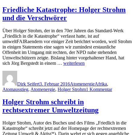
Holger
Sumpf
Strohm
Friedliche Katastrophe: Holger Strohm
und
–
Klage
und die Verschwörer
Angekommen
verloren“
im
rechten
Über Holger Strohm, der in den 70er Jahren das Standard-Werk
Sumpf
„Friedlich in die Katastrophe“ verfasst hatte, ist auf
und
umweltFAIRaendern vor einiger Zeit berichtet worden, weil Strohm
Klage
in einigen Statements eine sagen wir zumindest erstaunliche
verloren
Offenheit im Umgang mit rechten, der NPD nahe stehenden
Umweltschützern zeigte. Bislang hinter vorgehaltener Hand, hat
„Friedliche
sich Jörg Bergstedt in einem …
weiterlesen
Katastrophe:
Autor
Veröffentlicht
Kategorien
Schlagwörter
Holger
am
Strohm
Dirk Seifert
3. Februar 2016
Atomenergie
Afrika
,
und
zu
Atomausstieg
,
Atomenergie
,
Holger Strohm
1 Kommentar
die
Friedliche
Verschwörer“
Katastrophe
Holger Strohm schreibt in
Holger
rechtsextremer Umweltzeitung
Strohm
und
die
Holger Strohm, Autor des Buches und des Films „Friedlich in die
Verschwöre
Katastrophe“ schreibt jetzt auf der Homepage der rechtsextremen
Zeitung Umwelt & Aktiv(*). Darin wehrt er sich gegen angebliche