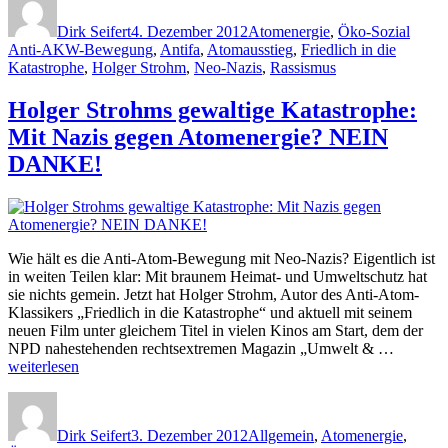
am
Brief
Dirk Seifert
4. Dezember 2012
Atomenergie
,
Öko-Sozial
an
Anti-AKW-Bewegung
,
Antifa
,
Atomausstieg
,
Friedlich in die
die
Katastrophe
,
Holger Strohm
,
Neo-Nazis
,
Rassismus
taz
und
Holger Strohms gewaltige Katastrophe:
einige
gute
Mit Nazis gegen Atomenergie? NEIN
Neonazis“
DANKE!
Wie hält es die Anti-Atom-Bewegung mit Neo-Nazis? Eigentlich ist
in weiten Teilen klar: Mit braunem Heimat- und Umweltschutz hat
sie nichts gemein. Jetzt hat Holger Strohm, Autor des Anti-Atom-
Klassikers „Friedlich in die Katastrophe“ und aktuell mit seinem
neuen Film unter gleichem Titel in vielen Kinos am Start, dem der
„Holger
NPD nahestehenden rechtsextremen Magazin „Umwelt & …
Strohms
weiterlesen
gewaltig
Autor
Veröffentlicht
Kategorien
Katastro
am
Mit
Dirk Seifert
3. Dezember 2012
Allgemein
,
Atomenergie
,
Nazis