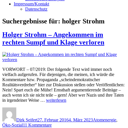
Impressum/Kontakt
Datenschutz
Suchergebnisse für:
holger Strohm
Holger Strohm – Angekommen im
rechten Sumpf und Klage verloren
VORWORT – 07/2019: Der folgende Text wird immer noch
vielfach aufgerufen. Für diejenigen, die meinen, ich würde die
Kommentare bzw. Propaganda „scheindemokratischer
Realitätsverdreher“ hier zur Diskussion stellen oder Veröffentlichen:
Nein! Spart euch die Mühe! Ernsthaft argumentierende Beiträge –
auch wenn ich sie nicht teile – gern! Aber wer Nazis und ihre Taten
„Holger
in irgendeiner Weise …
weiterlesen
Strohm
Autor
Veröffentlicht
Kategorien
–
am
Angekommen
Dirk Seifert
27. Februar 2016
4. März 2023
Atomenergie
,
im
zu
Öko-Sozial
11 Kommentare
rechten