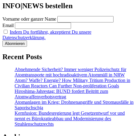
INFO|NEWS bestellen
Vorname oder ganzer Name
Email
Indem Du fortfährst, akzeptierst Du unsere
Datenschutzerklärung.
Recent Posts
Abnehmende Sicherheit? Immer weniger Polizeischutz für
Atomtransporte mit hochradioaktivem Atommüll in NRW
Atom? Waffe? Energie? How Military Tritium Production in
Civilian Reactors Can Further Non-proliferation Goals
Hiroshima-Jahrestag: BUND fordert Beitritt zum
Atomwaffenverbotsvertrag
Atomanlagen im Krieg: Drohnenangriffe und Stromausfälle in
Saporischschja
Kernfusion: Bundesregierung legt Gesetzentwurf vor und
nennt es Bürokratieabbau und Modernisierung des
Strahlenschutzrechts