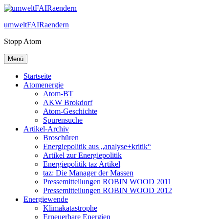
Zum
Inhalt
umweltFAIRaendern
springen
Stopp Atom
Menü
Startseite
Atomenergie
Atom-BT
AKW Brokdorf
Atom-Geschichte
Spurensuche
Artikel-Archiv
Broschüren
Energiepolitik aus „analyse+kritik“
Artikel zur Energiepolitik
Energiepolitik taz Artikel
taz: Die Manager der Massen
Pressemitteilungen ROBIN WOOD 2011
Pressemitteilungen ROBIN WOOD 2012
Energiewende
Klimakatastrophe
Erneuerbare Energien