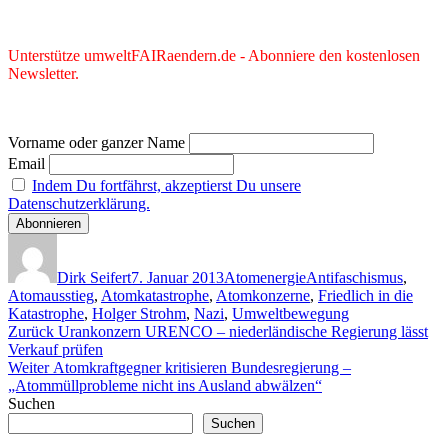
Unterstütze umweltFAIRaendern.de - Abonniere den kostenlosen
Newsletter.
Vorname oder ganzer Name
Email
Indem Du fortfährst, akzeptierst Du unsere
Datenschutzerklärung.
Autor
Veröffentlicht
Kategorien
Schlagwörter
am
Dirk Seifert
7. Januar 2013
Atomenergie
Antifaschismus
,
Atomausstieg
,
Atomkatastrophe
,
Atomkonzerne
,
Friedlich in die
Katastrophe
,
Holger Strohm
,
Nazi
,
Umweltbewegung
Beitragsnavigation
Vorheriger
Zurück
Urankonzern URENCO – niederländische Regierung lässt
Beitrag:
Verkauf prüfen
Nächster
Weiter
Atomkraftgegner kritisieren Bundesregierung –
Beitrag:
„Atommüllprobleme nicht ins Ausland abwälzen“
Suchen
Suchen