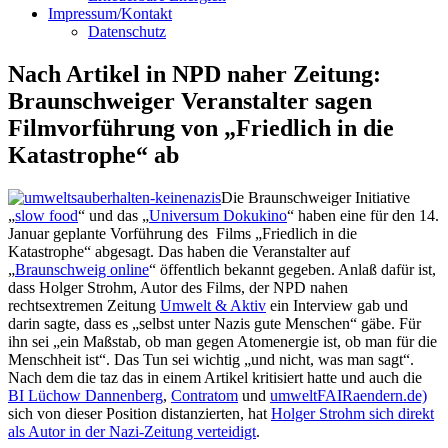
Impressum/Kontakt
Datenschutz
Nach Artikel in NPD naher Zeitung:
Braunschweiger Veranstalter sagen
Filmvorführung von „Friedlich in die
Katastrophe“ ab
Die Braunschweiger Initiative
„
slow food
“ und das „
Universum Dokukino
“ haben eine für den 14.
Januar geplante Vorführung des Films „Friedlich in die
Katastrophe“ abgesagt. Das haben die Veranstalter auf
„
Braunschweig online
“ öffentlich bekannt gegeben. Anlaß dafür ist,
dass Holger Strohm, Autor des Films, der NPD nahen
rechtsextremen Zeitung
Umwelt & Aktiv
ein Interview gab und
darin sagte, dass es „selbst unter Nazis gute Menschen“ gäbe. Für
ihn sei „ein Maßstab, ob man gegen Atomenergie ist, ob man für die
Menschheit ist“. Das Tun sei wichtig „und nicht, was man sagt“.
Nach dem die taz das in einem Artikel kritisiert hatte und auch die
BI Lüchow Dannenberg
,
Contratom
und
umweltFAIRaendern.de)
sich von dieser Position distanzierten, hat
Holger Strohm sich direkt
als Autor in der Nazi-Zeitung verteidigt
.