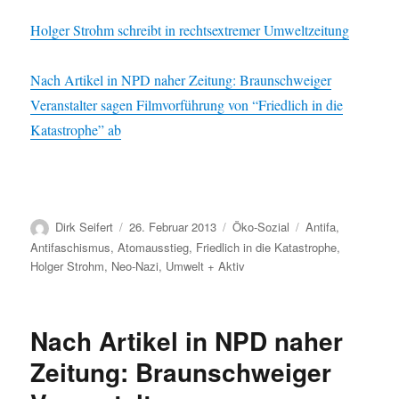
Holger Strohm schreibt in rechtsextremer Umweltzeitung
Nach Artikel in NPD naher Zeitung: Braunschweiger
Veranstalter sagen Filmvorführung von “Friedlich in die
Katastrophe” ab
Autor
Veröffentlicht
Kategorien
Schlagwörter
Dirk Seifert
26. Februar 2013
Öko-Sozial
Antifa
,
am
Antifaschismus
,
Atomausstieg
,
Friedlich in die Katastrophe
,
Holger Strohm
,
Neo-Nazi
,
Umwelt + Aktiv
Nach Artikel in NPD naher
Zeitung: Braunschweiger