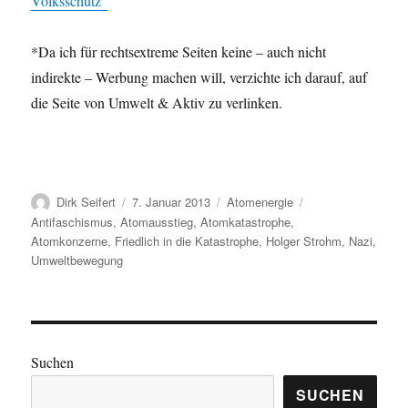
Volksschutz”
*Da ich für rechtsextreme Seiten keine – auch nicht
indirekte – Werbung machen will, verzichte ich darauf, auf
die Seite von Umwelt & Aktiv zu verlinken.
Autor
Veröffentlicht
Kategorien
Schlagwörter
Dirk Seifert
7. Januar 2013
Atomenergie
am
Antifaschismus
,
Atomausstieg
,
Atomkatastrophe
,
Atomkonzerne
,
Friedlich in die Katastrophe
,
Holger Strohm
,
Nazi
,
Umweltbewegung
Suchen
SUCHEN