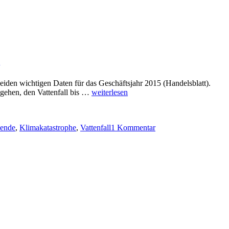
beiden wichtigen Daten für das Geschäftsjahr 2015 (Handelsblatt).
„Vattenfalls
sgehen, den Vattenfall bis …
weiterlesen
schwere
zu
Verluste:
Vattenfalls
Neue
ende
,
Klimakatastrophe
,
Vattenfall
1 Kommentar
schwere
Minusrekorde
Verluste:
als
Neue
Folge
Minusrekorde
verfehlter
als
Geschäftspolitik“
Folge
verfehlter
Geschäftspolitik