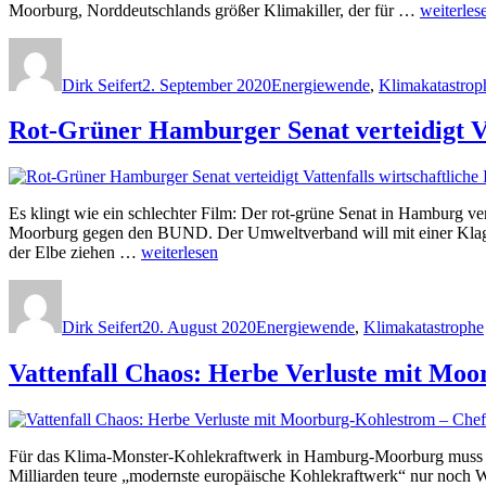
„Vorteil
Moorburg, Norddeutschlands größer Klimakiller, der für …
weiterles
Elbe
Autor
Veröffentlicht
Kategorien
und
am
Klima
Dirk Seifert
2. September 2020
Energiewende
,
Klimakatastrop
–
Dumm
Rot-Grüner Hamburger Senat verteidigt Va
für
Vattenfall
Kohlekra
Moorbur
weiter
Es klingt wie ein schlechter Film: Der rot-grüne Senat in Hamburg v
ohne
Moorburg gegen den BUND. Der Umweltverband will mit einer Klage
Elbwasse
„Rot-
der Elbe ziehen …
weiterlesen
Kühlung
Grüner
Autor
Veröffentlicht
Kategorien
Hamburger
am
Senat
Dirk Seifert
20. August 2020
Energiewende
,
Klimakatastrophe
verteidigt
Vattenfalls
Vattenfall Chaos: Herbe Verluste mit Mo
wirtschaftliche
Interessen
–
Demo
gegen
Für das Klima-Monster-Kohlekraftwerk in Hamburg-Moorburg muss Vatt
Moorburg“
Milliarden teure „modernste europäische Kohlekraftwerk“ nur noch Wer