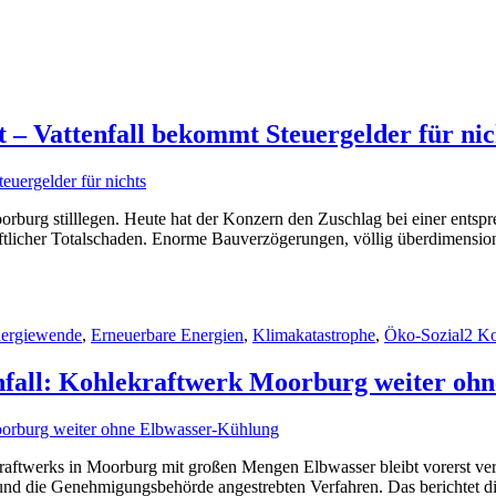
e
– Vattenfall bekommt Steuergelder für nic
rburg stilllegen. Heute hat der Konzern den Zuschlag bei einer ent
chaftlicher Totalschaden. Enorme Bauverzögerungen, völlig überdimensi
ergiewende
,
Erneuerbare Energien
,
Klimakatastrophe
,
Öko-Sozial
2 K
nfall: Kohlekraftwerk Moorburg weiter oh
raftwerks in Moorburg mit großen Mengen Elbwasser bleibt vorerst ve
d die Genehmigungsbehörde angestrebten Verfahren. Das berichtet di