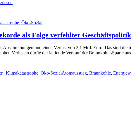
tenfall
erlesen
os:
be
uste
atastrophe
,
Öko-Sozial
rburg-
korde als Folge verfehlter Geschäftspolitik
lestrom
-
lust-Abschreibungen und einen Verlust von 2,1 Mrd. Euro. Das sind die 
e
 hohen Verlusten dürfte der laufende Verkauf der Braunkohle-Sparte au
Schlagwörter
mt
en
,
Klimakatastrophe
,
Öko-Sozial
Atomausstieg
,
Braunkohle
,
Energiew
e
ung?“