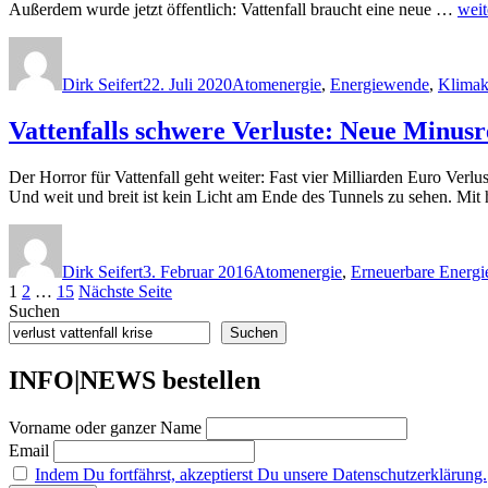
„Vat
Außerdem wurde jetzt öffentlich: Vattenfall braucht eine neue …
weit
Cha
Autor
Veröffentlicht
Kategorien
Her
am
Verl
Dirk Seifert
22. Juli 2020
Atomenergie
,
Energiewende
,
Klimak
mit
Moo
Vattenfalls schwere Verluste: Neue Minusre
Koh
–
Chef
Der Horror für Vattenfall geht weiter: Fast vier Milliarden Euro Ver
Etag
Und weit und breit ist kein Licht am Ende des Tunnels zu sehen. Mit
geht
–
Autor
Veröffentlicht
Kategorien
Kom
am
rot-
Dirk Seifert
3. Februar 2016
Atomenergie
,
Erneuerbare Energi
grün
Seitennummerierung
Seite
Seite
Seite
1
2
…
15
Nächste Seite
Rett
Suchen
der
Suchen
Beiträge
INFO|NEWS bestellen
Vorname oder ganzer Name
Email
Indem Du fortfährst, akzeptierst Du unsere Datenschutzerklärung.