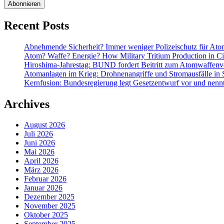
Recent Posts
Abnehmende Sicherheit? Immer weniger Polizeischutz für At
Atom? Waffe? Energie? How Military Tritium Production in Civ
Hiroshima-Jahrestag: BUND fordert Beitritt zum Atomwaffenve
Atomanlagen im Krieg: Drohnenangriffe und Stromausfälle in 
Kernfusion: Bundesregierung legt Gesetzentwurf vor und nennt
Archives
August 2026
Juli 2026
Juni 2026
Mai 2026
April 2026
März 2026
Februar 2026
Januar 2026
Dezember 2025
November 2025
Oktober 2025
September 2025