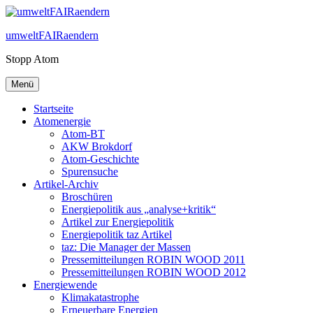
Zum
Inhalt
umweltFAIRaendern
springen
Stopp Atom
Menü
Startseite
Atomenergie
Atom-BT
AKW Brokdorf
Atom-Geschichte
Spurensuche
Artikel-Archiv
Broschüren
Energiepolitik aus „analyse+kritik“
Artikel zur Energiepolitik
Energiepolitik taz Artikel
taz: Die Manager der Massen
Pressemitteilungen ROBIN WOOD 2011
Pressemitteilungen ROBIN WOOD 2012
Energiewende
Klimakatastrophe
Erneuerbare Energien