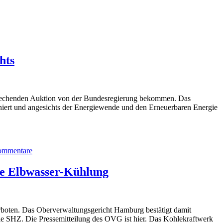
hts
sprechenden Auktion von der Bundesregierung bekommen. Das
oniert und angesichts der Energiewende und den Erneuerbaren Energie
zu
Kohlemonster
ommentare
Moorburg
wird
abgeschaltet
ne Elbwasser-Kühlung
–
Vattenfall
bekommt
Steuergelder
rboten. Das Oberverwaltungsgericht Hamburg bestätigt damit
für
e SHZ. Die Pressemitteilung des OVG ist hier. Das Kohlekraftwerk
nichts