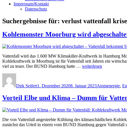
Impressum/Kontakt
Datenschutz
Suchergebnisse für:
verlust vattenfall kris
Kohlemonster Moorburg wird abgeschaltet 
Vattenfall wird das 1.600 MW Klimakiller-Kraftwerk in Hamburg Moo
Kohlekraftwerk in Moorburg ist für Vattenfall seit Jahren ein wirts
„Kohlemonster
viel zu teuer. Der BUND Hamburg hatte …
weiterlesen
Moorburg
Autor
Veröffentlicht
Kategorien
wird
am
abgeschaltet
Dirk Seifert
1. Dezember 2020
8. Januar 2023
Atomenergie
,
En
–
Vattenfall
Vorteil Elbe und Klima – Dumm für Vatte
bekommt
Steuergelder
für
nichts“
Die von Vattenfall angestrebte Kühlung des klimaschädlichen Kohlek
zunächst das Urteil in einem vom BUND Hamburg gegen Vattenfall un