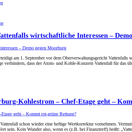
en
he
ttenfalls wirtschaftliche Interessen – De
:
ftwerk
g
erteidigt am 1. September vor dem Oberverwaltungsgericht Vattenfalls 
 verhindern, dass der Atom- und Kohle-Konzern Vattenfall für das ü
r-
“
orburg-Kohlestrom – Chef-Etage geht – Ko
enfall schon wieder eine heftige Wertkorrektur vornehmen. Vermutlic
t sein. Kein Wunder also, wenn es (z.B. bei Finanztreff) heißt: „Vatt