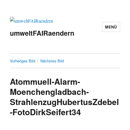
MENÜ
umweltFAIRaendern
Vorheriges Bild
Nächstes Bild
Atommuell-Alarm-
Moenchengladbach-
StrahlenzugHubertusZdebel
-FotoDirkSeifert34