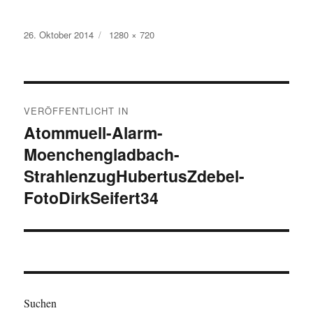
Veröffentlicht
Originalgröße
26. Oktober 2014
1280 × 720
am
Beitragsnavigation
VERÖFFENTLICHT IN
Atommuell-Alarm-
Moenchengladbach-
StrahlenzugHubertusZdebel-
FotoDirkSeifert34
Suchen