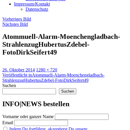
Impressum/Kontakt
Datenschutz
Vorheriges Bild
Nächstes Bild
Atommuell-Alarm-Moenchengladbach-
StrahlenzugHubertusZdebel-
FotoDirkSeifert49
Veröffentlicht
Originalgröße
26. Oktober 2014
1280 × 720
am
Beitragsnavigation
Veröffentlicht in
Atommuell-Alarm-Moenchengladbach-
StrahlenzugHubertusZdebel-FotoDirkSeifert49
Suchen
Suchen
INFO|NEWS bestellen
Vorname oder ganzer Name
Email
Indem Du fortfährst, akzeptierst Du unsere