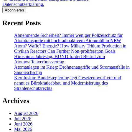
Datenschutzerklärung.
Recent Posts
Abnehmende Sicherheit? Immer weniger Polizeischutz für
Atomtransporte mit hochradioaktivem Atommüll in NRW
Atom? Waffe? Energie? How Military Tritium Production in
Civilian Reactors Can Further Non-proliferation Goals
Hiroshima-Jahrestag: BUND fordert Beitritt zum
Atomwaffenverbotsvertrag
Atomanlagen im Krieg: Drohnenangriffe und Stromausfälle in
Saporischschja
Kernfusion: Bundesregierung legt Gesetzentwurf vor und
nennt es Bürokratieabbau und Modernisierung des
Strahlenschutzrechts
Archives
August 2026
Juli 2026
Juni 2026
Mai 2026