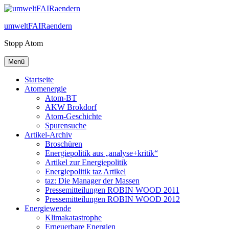
Zum
Inhalt
umweltFAIRaendern
springen
Stopp Atom
Menü
Startseite
Atomenergie
Atom-BT
AKW Brokdorf
Atom-Geschichte
Spurensuche
Artikel-Archiv
Broschüren
Energiepolitik aus „analyse+kritik“
Artikel zur Energiepolitik
Energiepolitik taz Artikel
taz: Die Manager der Massen
Pressemitteilungen ROBIN WOOD 2011
Pressemitteilungen ROBIN WOOD 2012
Energiewende
Klimakatastrophe
Erneuerbare Energien