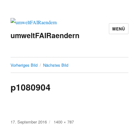
MENÜ
umweltFAIRaendern
Vorheriges Bild
Nächstes Bild
p1080904
Veröffentlicht
Originalgröße
17. September 2016
1400 × 787
am