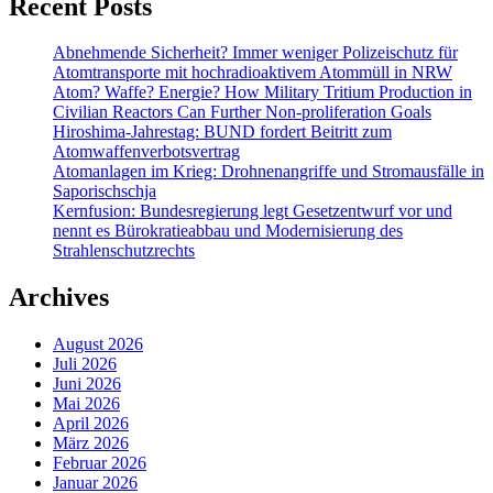
Recent Posts
Abnehmende Sicherheit? Immer weniger Polizeischutz für
Atomtransporte mit hochradioaktivem Atommüll in NRW
Atom? Waffe? Energie? How Military Tritium Production in
Civilian Reactors Can Further Non-proliferation Goals
Hiroshima-Jahrestag: BUND fordert Beitritt zum
Atomwaffenverbotsvertrag
Atomanlagen im Krieg: Drohnenangriffe und Stromausfälle in
Saporischschja
Kernfusion: Bundesregierung legt Gesetzentwurf vor und
nennt es Bürokratieabbau und Modernisierung des
Strahlenschutzrechts
Archives
August 2026
Juli 2026
Juni 2026
Mai 2026
April 2026
März 2026
Februar 2026
Januar 2026