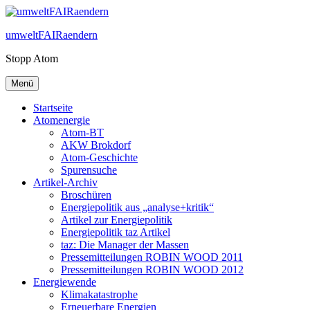
Zum
Inhalt
umweltFAIRaendern
springen
Stopp Atom
Menü
Startseite
Atomenergie
Atom-BT
AKW Brokdorf
Atom-Geschichte
Spurensuche
Artikel-Archiv
Broschüren
Energiepolitik aus „analyse+kritik“
Artikel zur Energiepolitik
Energiepolitik taz Artikel
taz: Die Manager der Massen
Pressemitteilungen ROBIN WOOD 2011
Pressemitteilungen ROBIN WOOD 2012
Energiewende
Klimakatastrophe
Erneuerbare Energien