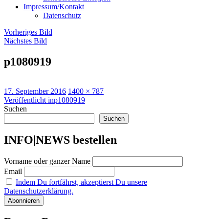
Impressum/Kontakt
Datenschutz
Vorheriges Bild
Nächstes Bild
p1080919
Veröffentlicht
Originalgröße
17. September 2016
1400 × 787
am
Beitragsnavigation
Veröffentlicht in
p1080919
Suchen
Suchen
INFO|NEWS bestellen
Vorname oder ganzer Name
Email
Indem Du fortfährst, akzeptierst Du unsere
Datenschutzerklärung.