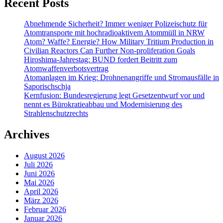
Recent Posts
Abnehmende Sicherheit? Immer weniger Polizeischutz für
Atomtransporte mit hochradioaktivem Atommüll in NRW
Atom? Waffe? Energie? How Military Tritium Production in
Civilian Reactors Can Further Non-proliferation Goals
Hiroshima-Jahrestag: BUND fordert Beitritt zum
Atomwaffenverbotsvertrag
Atomanlagen im Krieg: Drohnenangriffe und Stromausfälle in
Saporischschja
Kernfusion: Bundesregierung legt Gesetzentwurf vor und
nennt es Bürokratieabbau und Modernisierung des
Strahlenschutzrechts
Archives
August 2026
Juli 2026
Juni 2026
Mai 2026
April 2026
März 2026
Februar 2026
Januar 2026