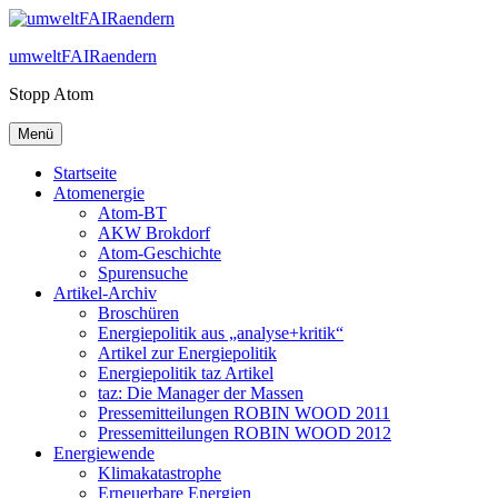
Zum
Inhalt
umweltFAIRaendern
springen
Stopp Atom
Menü
Startseite
Atomenergie
Atom-BT
AKW Brokdorf
Atom-Geschichte
Spurensuche
Artikel-Archiv
Broschüren
Energiepolitik aus „analyse+kritik“
Artikel zur Energiepolitik
Energiepolitik taz Artikel
taz: Die Manager der Massen
Pressemitteilungen ROBIN WOOD 2011
Pressemitteilungen ROBIN WOOD 2012
Energiewende
Klimakatastrophe
Erneuerbare Energien