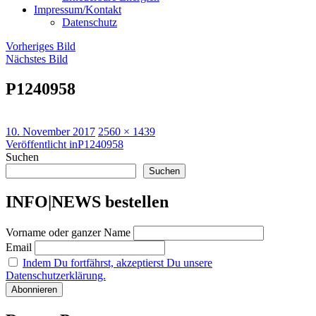
Impressum/Kontakt
Datenschutz
Vorheriges Bild
Nächstes Bild
P1240958
Veröffentlicht
Originalgröße
10. November 2017
2560 × 1439
am
Beitragsnavigation
Veröffentlicht in
P1240958
Suchen
Suchen
INFO|NEWS bestellen
Vorname oder ganzer Name
Email
Indem Du fortfährst, akzeptierst Du unsere
Datenschutzerklärung.