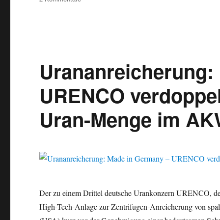
Urangeschäfte:
Honeywell
USA
liefert
eine
Million
Urananreicherung:
Kilogramm
Uran
URENCO verdoppelt
an
URENCO
Uran-Menge im AK
Europa
Der zu einem Drittel deutsche Urankonzern URENCO, der
High-Tech-Anlage zur Zentrifugen-Anreicherung von spalt