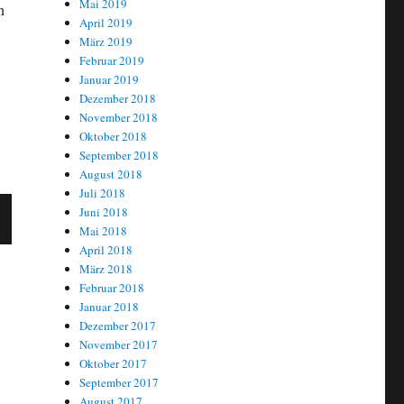
Mai 2019
n
April 2019
schen Urananreicherer URENCO aus“
März 2019
Februar 2019
Januar 2019
Dezember 2018
November 2018
Oktober 2018
September 2018
August 2018
Juli 2018
Juni 2018
Mai 2018
April 2018
C
E
März 2018
T
Februar 2018
Januar 2018
Dezember 2017
November 2017
Oktober 2017
September 2017
August 2017