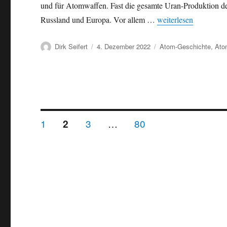
und für Atomwaffen. Fast die gesamte Uran-Produktion de
„Am Rande der Atomw
Russland und Europa. Vor allem …
weiterlesen
Autor
Veröffentlicht
Kategorien
Dirk Seifert
4. Dezember 2022
Atom-Geschichte
,
Ato
am
Seitennummerierung
SEITE
SEITE
SEITE
1
SEITE
3
…
80
2
der
Beiträge