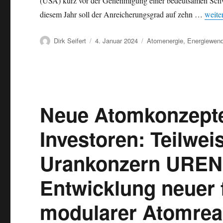
(USA) kurz vor der Genehmigung einer bedeutsamen Schwe
„Uran
diesem Jahr soll der Anreicherungsgrad auf zehn …
weite
Autor
Veröffentlicht
Kategorien
Dirk Seifert
4. Januar 2024
Atomenergie
,
Energiewen
am
Neue Atomkonzepte
Investoren: Teilwei
Urankonzern URENC
Entwicklung neuer 
modularer Atomrea