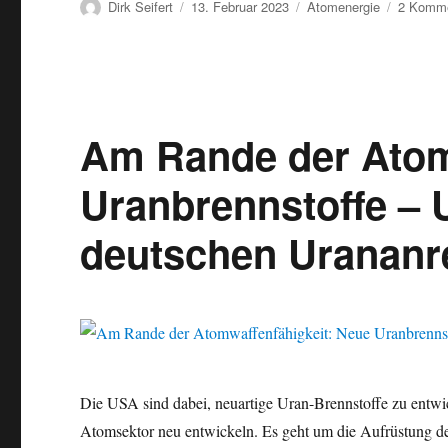
Autor
Veröffentlicht
Kategorien
Dirk Seifert
13. Februar 2023
Atomenergie
2 Komme
am
Am Rande der Atom
Uranbrennstoffe – 
deutschen Uranan
Die USA sind dabei, neuartige Uran-Brennstoffe zu entwi
Atomsektor neu entwickeln. Es geht um die Aufrüstung de