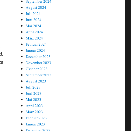
September 2024
August 2024
Juli 2024
Juni 2024
Mai 2024
April 2024
März 2024
Februar 2024
n
Januar 2024
d,
Dezember 2023
zu
November 2023
Oktober 2023
nkonzern URENCO steigt aus Entwicklung neuer fortgeschrittener mo
September 2023
August 2023
Juli 2023
Juni 2023
Mai 2023
April 2023
März 2023
Februar 2023
Januar 2023
Dezember 2022