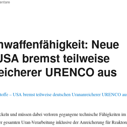
zu
ntare
Frankreich
kündigt
Ausbau
der
Uran-
Brennstoff-
waffenfähigkeit: Neue
Erzeugung
auf
USA bremst teilweise
Basis
teilweise
reicherer URENCO aus
bundesdeutscher
Zentrifugen-
Technik
der
URENCO
an
ckeln und müssen dabei verloren gegangene technische Fähigkeiten im
r gesamten Uran-Verarbeitung inklusive der Anreicherung für Reaktor