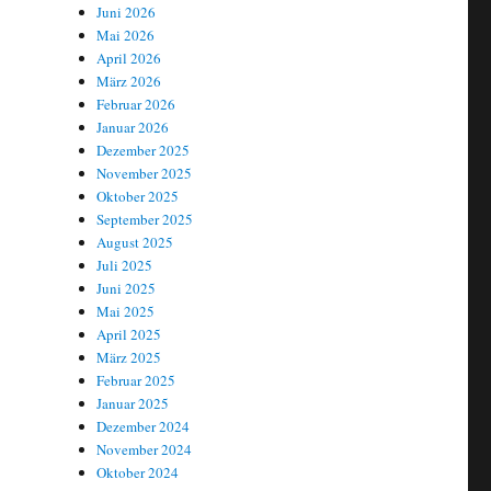
Juni 2026
tbare Uran-Menge im AKW-Brennstoff“
Mai 2026
April 2026
März 2026
Februar 2026
anreicherung:
Januar 2026
e
Dezember 2025
November 2025
many
Oktober 2025
September 2025
ENCO
n
August 2025
oppelt
Juli 2025
Juni 2025
A
Mai 2025
tbare
April 2025
-
März 2025
ge
Februar 2025
Januar 2025
-
Dezember 2024
nstoff
November 2024
Oktober 2024