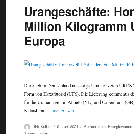
Urangeschäfte: Hon
Million Kilogramm
Europa
Der auch in Deutschland ansässige Urankonzeren URENCO
Form von Hexafluorid (UF6). Die Lieferung kommt aus d
für die Urananlagen in Almelo (NL) und Capenhurst (GB) 
„Urangeschäfte: Honeywell USA liefert 
Natur-Uran …
weiterlesen
Autor
Veröffentlicht
Kategorien
Dirk Seifert
9. Juni 2024
Atomenergie
,
Energiewende
am
zu
2 Kommentare