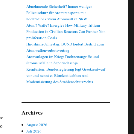
Abnehmende Sicherheit? Immer weniger
Polizeischutz für Atomtransporte mit
hochradioaktivem Atommüll in NRW
Atom? Waffe? Energie? How Military Tritium
Production in Civilian Reactors Can Further Non-
proliferation Goals
Hiroshima-Jahrestag: BUND fordert Beitritt zum
Atomwaffenverbotsvertrag
Atomanlagen im Krieg: Drohnenangriffe und
Stromausfälle in Saporischschja
Kernfusion: Bundesregierung legt Gesetzentwurf
vor und nennt es Bürokratieabbau und
Modernisierung des Strahlenschutzrechts
Archives
me
August 2026
co
Juli 2026