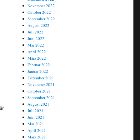
November 2022
Oktober 2022
September 2022
August 2022
Juli 2022
Juni 2022
Mai 2022
April 2022
März 2022
Februar 2022
Januar 2022
Dezember 2021
November 2021
Oktober 2021
September 2021
August 2021
ür
Juli 2021
Juni 2021
Mai 2021
auf Basis teilweise bundesdeutscher Zentrifugen-Technik der URENCO
April 2021
März 2021