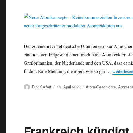
Der zu einem Drittel deutsche Urankonzern zur Anreicher
einem neuen fortgeschrittenen modularen Atomreaktor. A
Großbritannien, der Niederlande und den USA, dass es nic
„Neue Atom
finden. Eine Meldung, die irgendwie so gar …
weiterlese
Autor
Veröffentlicht
Kategorien
Dirk Seifert
14. April 2023
Atom-Geschichte
,
Atomene
am
Frankreich kündigt