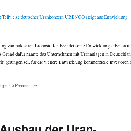
ung von nuklearen Brennstoffen beendet seine Entwicklungsarbeiten a
ls Grund dafür nannte das Unternehmen mit Urananlagen in Deutschlan
ht gelungen sei, für die weitere Entwicklung kommerzielle Investoren 
konzepte – Keine kommerziellen Investoren: Teilweise deutscher Ura
n
zu
rgie
3 Kommentare
Neue
Atomkonzepte
–
Keine
kommerziellen
Investoren:
 Ausbau der Uran-
Teilweise