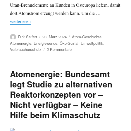
Uran-Brennelemente an Kunden in Osteuropa liefern, damit
dort Atomstrom erzeugt werden kann. Um die …
„Deutsche – Grüne – Atompolitik: Produktionserweiterung bei Ur
weiterlesen
Autor
Veröffentlicht
Kategorien
Dirk Seifert
23. März 2024
Atom-Geschichte
,
am
Atomenergie
,
Energiewende
,
Öko-Sozial
,
Umweltpolitik
,
zu
Verbraucherschutz
2 Kommentare
Deutsche
–
Grüne
Atomenergie: Bundesamt
–
Atompolitik:
legt Studie zu alternativen
Produktionserweiterung
Reaktorkonzepten vor –
bei
Uranfabrik
Nicht verfügbar – Keine
Lingen:
Mit
Hilfe beim Klimaschutz
oder
ohne
Russland