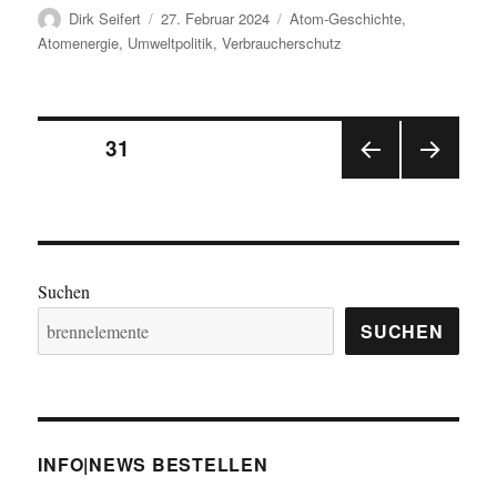
Autor
Veröffentlicht
Kategorien
Dirk Seifert
27. Februar 2024
Atom-Geschichte
,
am
Atomenergie
,
Umweltpolitik
,
Verbraucherschutz
Seitennummerierung
SEITE
31
VOR
NÄC
der
HERI
HSTE
GE
SEIT
Beiträge
SEIT
E
E
Suchen
SUCHEN
INFO|NEWS BESTELLEN