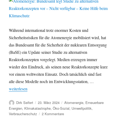
–
keine
Stilllegung?
Während international trotz enormer Kosten und
Sicherheitsrisiken für die Atomenergie mobilisiert wird, hat
das Bundesamt für die Sicherheit der nuklearen Entsorgung
(BaSE) ein Update seiner Studie zu alternativen
Reaktorkonzepten vorgelegt. Medien erzeugen immer
wieder den Eindruck, als seinen neue Reaktorkonzepte kurz
vor einem weltweiten Einsatz. Doch tatsächlich sind fast
alle diese Modelle noch im Entwicklungsstation, …
„Atomenergie: Bundesamt legt Studie zu alternativen Reaktorkon
weiterlesen
Autor
Veröffentlicht
Kategorien
Dirk Seifert
23. März 2024
Atomenergie
,
Erneuerbare
am
Energien
,
Klimakatastrophe
,
Öko-Sozial
,
Umweltpolitik
,
zu
Verbraucherschutz
2 Kommentare