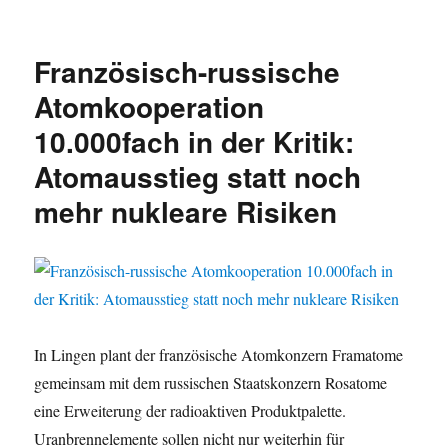
Atomenergie:
Bundesamt
legt
Französisch-russische
Studie
zu
Atomkooperation
alternativen
10.000fach in der Kritik:
Reaktorkonzepten
vor
Atomausstieg statt noch
–
Nicht
mehr nukleare Risiken
verfügbar
–
Keine
Hilfe
beim
Klimaschutz
In Lingen plant der französische Atomkonzern Framatome
gemeinsam mit dem russischen Staatskonzern Rosatome
eine Erweiterung der radioaktiven Produktpalette.
Uranbrennelemente sollen nicht nur weiterhin für