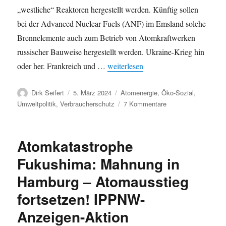
„westliche“ Reaktoren hergestellt werden. Künftig sollen
bei der Advanced Nuclear Fuels (ANF) im Emsland solche
Brennelemente auch zum Betrieb von Atomkraftwerken
russischer Bauweise hergestellt werden. Ukraine-Krieg hin
„Französisch-russische Atomkooperati
oder her. Frankreich und …
weiterlesen
Autor
Veröffentlicht
Kategorien
Dirk Seifert
5. März 2024
Atomenergie
,
Öko-Sozial
,
am
zu
Umweltpolitik
,
Verbraucherschutz
7 Kommentare
Französisch-
russische
Atomkooperation
Atomkatastrophe
10.000fach
in
Fukushima: Mahnung in
der
Hamburg – Atomausstieg
Kritik:
Atomausstieg
fortsetzen! IPPNW-
statt
noch
Anzeigen-Aktion
mehr