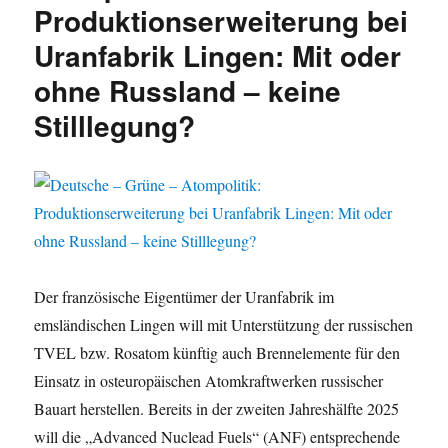
Produktionserweiterung bei
statt
Stilllegung
Uranfabrik Lingen: Mit oder
der
Uranfabrik
ohne Russland – keine
Lingen?
Stilllegung?
Was
tun?
Erörterungstermin
live.
Der französische Eigentümer der Uranfabrik im
emsländischen Lingen will mit Unterstützung der russischen
TVEL bzw. Rosatom künftig auch Brennelemente für den
Einsatz in osteuropäischen Atomkraftwerken russischer
Bauart herstellen. Bereits in der zweiten Jahreshälfte 2025
will die „Advanced Nuclead Fuels“ (ANF) entsprechende