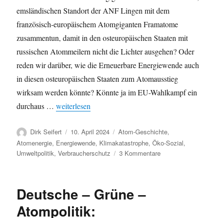
emsländischen Standort der ANF Lingen mit dem
französisch-europäischem Atomgiganten Framatome
zusammentun, damit in den osteuropäischen Staaten mit
russischen Atommeilern nicht die Lichter ausgehen? Oder
reden wir darüber, wie die Erneuerbare Energiewende auch
in diesen osteuropäischen Staaten zum Atomausstieg
wirksam werden könnte? Könnte ja im EU-Wahlkampf ein
„Atomenergie, Deutschland und Krieg: Russische Bete
durchaus …
weiterlesen
Autor
Veröffentlicht
Kategorien
Dirk Seifert
10. April 2024
Atom-Geschichte
,
am
Atomenergie
,
Energiewende
,
Klimakatastrophe
,
Öko-Sozial
,
zu
Umweltpolitik
,
Verbraucherschutz
3 Kommentare
Atomenergie,
Deutschland
und
Deutsche – Grüne –
Krieg:
Russische
Atompolitik:
Beteiligung