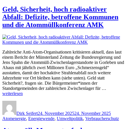
später“
Geld, Sicherheit, hoch radioaktiver
Abfall: Defizite, betroffene Kommunen
und die Atommüllkonferenz AMK
Zahlreiche Anti-Atom-Organisationen kritisieren aktuell, dass laut
einem Bericht der Münsterland Zeitung die Bundesregierung und
Jens Spahn die Atommüll-Zwischenlagerstandorte in Gorleben und
Ahaus mit jährlich zwei Millionen Euro „Schmerzensgeld“
ausstatten, damit der hochaktive Strahlenabfall noch weitere
Jahrzehnte vor Ort bleiben kann (siehe unten). Geld statt
Sicherheit?, fragen sie. Die Bürgermeister*innen der
„Geld,
Standortgemeinden der zahlreichen Zwischenlager für …
Sicherheit,
weiterlesen
hoch
Autor
Veröffentlicht
Kategorie
radioaktiver
am
Abfall:
Dirk Seifert
24. November 2025
24. November 2025
Defizite,
Atomenergie
,
Energiewende
,
Umweltpolitik
,
Verbraucherschutz
betroffene
Kommunen