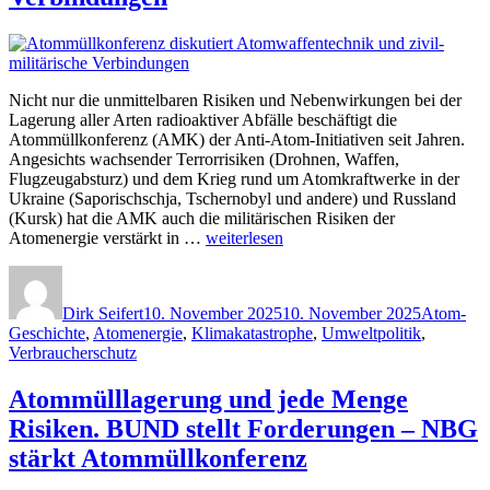
Nicht nur die unmittelbaren Risiken und Nebenwirkungen bei der
Lagerung aller Arten radioaktiver Abfälle beschäftigt die
Atommüllkonferenz (AMK) der Anti-Atom-Initiativen seit Jahren.
Angesichts wachsender Terrorrisiken (Drohnen, Waffen,
Flugzeugabsturz) und dem Krieg rund um Atomkraftwerke in der
Ukraine (Saporischschja, Tschernobyl und andere) und Russland
(Kursk) hat die AMK auch die militärischen Risiken der
„Atommüllkonferenz
Atomenergie verstärkt in …
weiterlesen
diskutiert
Autor
Veröffentlicht
Kategorie
Atomwaffentechnik
am
und
Dirk Seifert
10. November 2025
10. November 2025
Atom-
zivil-
Geschichte
,
Atomenergie
,
Klimakatastrophe
,
Umweltpolitik
,
militärische
Verbraucherschutz
Verbindungen“
Atommülllagerung und jede Menge
Risiken. BUND stellt Forderungen – NBG
stärkt Atommüllkonferenz