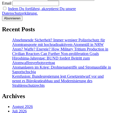
–
Email
NBG
Indem Du fortfährst, akzeptierst Du unsere
stärkt
Datenschutzerklärung.
Atommüllkonferenz
Recent Posts
Abnehmende Sicherheit? Immer weniger Polizeischutz für
Atomtransporte mit hochradioaktivem Atommüll in NRW
Atom? Waffe? Energie? How Military Tritium Production in
Civilian Reactors Can Further Non-proliferation Goals
Hiroshima-Jahrestag: BUND fordert Beitritt zum
Atomwaffenverbotsvertrag
Atomanlagen im Krieg: Drohnenangriffe und Stromausfälle in
Saporischschja
Kernfusion: Bundesregierung legt Gesetzentwurf vor und
nennt es Bürokratieabbau und Modernisierung des
Strahlenschutzrechts
Archives
August 2026
Juli 2026