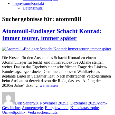
Impressum/Kontakt
Datenschutz
Suchergebnisse für:
atommüll
Atommüll-Endlager Schacht Konrad:
Immer teurer, immer später
Die Kosten für den Ausbau des Schacht Konrad zu einem
Atommülllager für leicht- und mittelradioaktive Abfälle steigen
weiter. Das ist das Ergebnis einer schriftlichen Frage des Linken-
Bundestagsabgeordneten Cem Ince, in dessen Wahlkreis das
geplante Lager in Salzgitter liegt. Nach mehrfachen Verzögerungen
beim Ausbau ist derzeit davon die Rede, dass es „Anfang der
„Atommüll-
2030er Jahre“ dazu …
weiterlesen
Endlager
Autor
Veröffentlicht
Kategorien
Schacht
am
Konrad:
Dirk Seifert
28. November 2025
3. Dezember 2025
Atom-
Immer
Geschichte
,
Atomenergie
,
Energiewende
,
Klimakatastrophe
,
teurer,
Umweltpolitik
,
Verbraucherschutz
immer