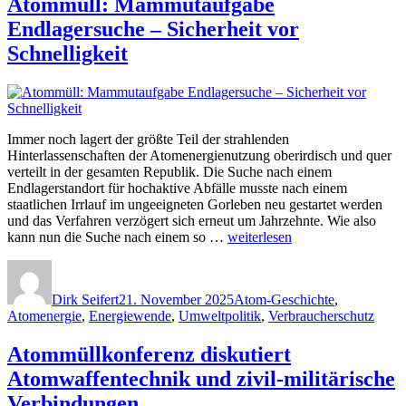
Atommüll: Mammutaufgabe
und
die
Endlagersuche – Sicherheit vor
Atommüllko
Schnelligkeit
AMK“
Immer noch lagert der größte Teil der strahlenden
Hinterlassenschaften der Atomenergienutzung oberirdisch und quer
verteilt in der gesamten Republik. Die Suche nach einem
Endlagerstandort für hochaktive Abfälle musste nach einem
staatlichen Irrlauf im ungeeigneten Gorleben neu gestartet werden
und das Verfahren verzögert sich erneut um Jahrzehnte. Wie also
„Atommüll:
kann nun die Suche nach einem so …
weiterlesen
Mammutaufgabe
Autor
Veröffentlicht
Kategorien
Endlagersuche
am
–
Dirk Seifert
21. November 2025
Atom-Geschichte
,
Sicherheit
Atomenergie
,
Energiewende
,
Umweltpolitik
,
Verbraucherschutz
vor
Schnelligkeit“
Atommüllkonferenz diskutiert
Atomwaffentechnik und zivil-militärische
Verbindungen