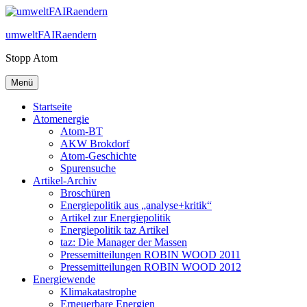
Zum
Inhalt
umweltFAIRaendern
springen
Stopp Atom
Menü
Startseite
Atomenergie
Atom-BT
AKW Brokdorf
Atom-Geschichte
Spurensuche
Artikel-Archiv
Broschüren
Energiepolitik aus „analyse+kritik“
Artikel zur Energiepolitik
Energiepolitik taz Artikel
taz: Die Manager der Massen
Pressemitteilungen ROBIN WOOD 2011
Pressemitteilungen ROBIN WOOD 2012
Energiewende
Klimakatastrophe
Erneuerbare Energien