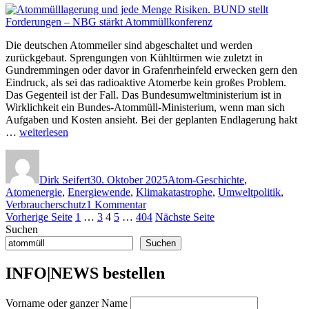
Die deutschen Atommeiler sind abgeschaltet und werden
zurückgebaut. Sprengungen von Kühltürmen wie zuletzt in
Gundremmingen oder davor in Grafenrheinfeld erwecken gern den
Eindruck, als sei das radioaktive Atomerbe kein großes Problem.
Das Gegenteil ist der Fall. Das Bundesumweltministerium ist in
Wirklichkeit ein Bundes-Atommüll-Ministerium, wenn man sich
Aufgaben und Kosten ansieht. Bei der geplanten Endlagerung hakt
„Atommülllagerung
…
weiterlesen
und
Autor
Veröffentlicht
Kategorien
jede
am
Menge
Dirk Seifert
30. Oktober 2025
Atom-Geschichte
,
Risiken.
Atomenergie
,
Energiewende
,
Klimakatastrophe
,
Umweltpolitik
,
BUND
zu
Verbraucherschutz
1 Kommentar
stellt
Seitennummerierung
Seite
Seite
Seite
Seite
Seite
Atommülllagerung
Vorherige Seite
1
…
3
4
5
…
404
Nächste Seite
Forderungen
und
Suchen
–
der
jede
NBG
Suchen
Beiträge
Menge
stärkt
Risiken.
Atommüllkonferenz“
INFO|NEWS bestellen
BUND
stellt
Vorname oder ganzer Name
Forderungen