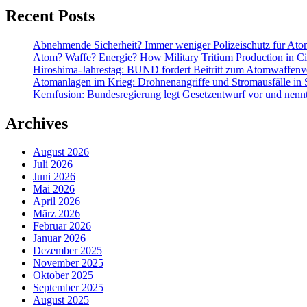
Recent Posts
Abnehmende Sicherheit? Immer weniger Polizeischutz für At
Atom? Waffe? Energie? How Military Tritium Production in Civ
Hiroshima-Jahrestag: BUND fordert Beitritt zum Atomwaffenve
Atomanlagen im Krieg: Drohnenangriffe und Stromausfälle in 
Kernfusion: Bundesregierung legt Gesetzentwurf vor und nennt
Archives
August 2026
Juli 2026
Juni 2026
Mai 2026
April 2026
März 2026
Februar 2026
Januar 2026
Dezember 2025
November 2025
Oktober 2025
September 2025
August 2025