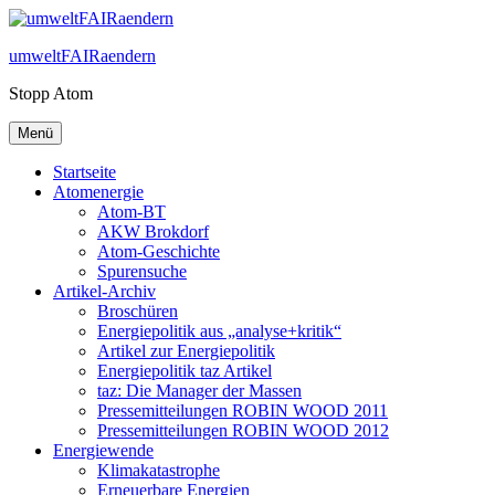
Zum
Inhalt
umweltFAIRaendern
springen
Stopp Atom
Menü
Startseite
Atomenergie
Atom-BT
AKW Brokdorf
Atom-Geschichte
Spurensuche
Artikel-Archiv
Broschüren
Energiepolitik aus „analyse+kritik“
Artikel zur Energiepolitik
Energiepolitik taz Artikel
taz: Die Manager der Massen
Pressemitteilungen ROBIN WOOD 2011
Pressemitteilungen ROBIN WOOD 2012
Energiewende
Klimakatastrophe
Erneuerbare Energien