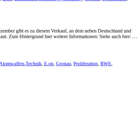
zember gibt es zu diesem Verkauf, an dem neben Deutschland und
tlaut. Zum Hintergrund hier weitere Informationen: Siehe auch hier: …
Atomwaffen-Technik
,
E.on
,
Gronau
,
Proliferation
,
RWE
,