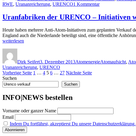
zu
RWE
,
Urananreicherung
,
URENCO
1 Kommentar
Verkauf
Uranfabriken
wäre
und
Uranfabriken der URENCO – Initiativen 
„Spiel
Atomwaffen-
mit
Technik:
dem
Heute haben mehrere Anti-Atom-Initiativen zum geplanten Verkauf 
URENCO-
Feuer““
England auch die Niederlande beteiligt sind, eine öffentliche Anhöru
Verkauf
„Uranfabriken
weiterlesen
wäre
der
„Spiel
Autor
Veröffentlicht
Kategorien
Schlagwörter
URENCO
mit
am
–
dem
Dirk Seifert
3. Dezember 2013
Atomenergie
Atomaufsicht
,
Ato
Initiativen
Feuer“
Urananreicherung
,
URENCO
warnen
Seitennummerierung
Seite
Seite
Seite
Seite
Seite
Vorherige Seite
1
…
4
5
6
…
27
Nächste Seite
vor
Suchen
einem
der
Verkauf“
Suchen
Beiträge
INFO|NEWS bestellen
Vorname oder ganzer Name
Email
Indem Du fortfährst, akzeptierst Du unsere Datenschutzerklärung.