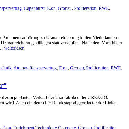
spervertrag
,
Capenhurst
,
E.on
,
Gronau
,
Proliferation
,
RWE
,
rlamentsanhörung zu Urananreicherung in den Niederlanden:
rananreicherung stilllegen statt verkaufen“ Nach dem Vorbild der
„Verkauf
d …
weiterlesen
der
Uranfabriken
der
echnik
,
Atomwaffenspervertrag
,
E.on
,
Gronau
,
Proliferation
,
RWE
,
URENCO
–
Bundestag
r“
muss
eingeschaltet
werden“
lament zum geplanten Verkauf der Uranfabriken der URENCO.
iert wird. Auch ein deutscher Bundestagsabgeordneter der Linken
,
E.on
,
Enrichment Technology Company
,
Gronau
,
Proliferation
,