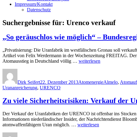
Impressum/Kontakt
Datenschutz
Suchergebnisse für:
Urenco verkauf
„So geräuschlos wie möglich“ – Bundesr
„Privatisierung: Die Uranfabrik im westfälischen Gronau soll verkauf
Artikel von Felix Werdermann in der Wochenzeitung FREITAG. Der Te
„„So
Atomausstieg in Deutschland völlig …
weiterlesen
geräuschlos
Autor
Veröffentlicht
Kategorien
Schlagwörter
wie
am
möglich“
Dirk Seifert
22. Dezember 2013
Atomenergie
Almelo
,
Atomauf
–
Urananreicherung
,
URENCO
Bundesregierung
und
Zu viele Sicherheitsrisiken: Verkauf der
Verkauf
der
Uranfabriken
Der Verkauf der Uranfabriken der URENCO ist offenbar ins Stocken g
von
Informationen niederländischer Insider, der Nachrichtendienst Bloom
URENCO“
„Zu
atomwaffenfähigem Uran möglich. …
weiterlesen
viele
Autor
Veröffentlicht
Kategorien
Schlagwörter
Sicherheitsrisiken: