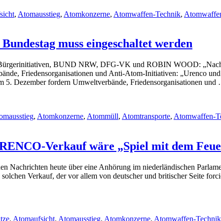
sicht
,
Atomausstieg
,
Atomkonzerne
,
Atomwaffen-Technik
,
Atomwaffen
Bundestag muss eingeschaltet werden
 Bürgerinitiativen, BUND NRW, DFG-VK und ROBIN WOOD: „Nach Pa
e, Friedensorganisationen und Anti-Atom-Initiativen: „Urenco und U
 am 5. Dezember fordern Umweltverbände, Friedensorganisationen un
omausstieg
,
Atomkonzerne
,
Atommüll
,
Atomtransporte
,
Atomwaffen-T
URENCO-Verkauf wäre „Spiel mit dem Feue
ischen Nachrichten heute über eine Anhörung im niederländischen Par
lchen Verkauf, der vor allem von deutscher und britischer Seite forc
tze
,
Atomaufsicht
,
Atomausstieg
,
Atomkonzerne
,
Atomwaffen-Technik