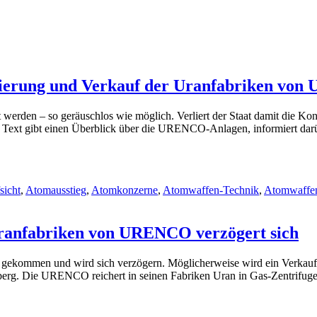
egierung und Verkauf der Uranfabriken vo
t werden – so geräuschlos wie möglich. Verliert der Staat damit die K
xt gibt einen Überblick über die URENCO-Anlagen, informiert darübe
sicht
,
Atomausstieg
,
Atomkonzerne
,
Atomwaffen-Technik
,
Atomwaffen
 Uranfabriken von URENCO verzögert sich
ekommen und wird sich verzögern. Möglicherweise wird ein Verkauf er
berg. Die URENCO reichert in seinen Fabriken Uran in Gas-Zentrifugen 