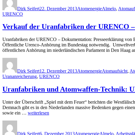
am
Verkauf
Dirk Seifert
22. Dezember 2013
Atomenergie
Almelo
,
Atomauf
der
URENCO
Uranfabriken
von
Verkauf der Uranfabriken der URENCO – 
URENCO
verzögert
sich“
Uranfabriken der URENCO – Dokumentation: Presseerklärung von
Öffentliche Urenco-Anhörung im Bundestag notwendig. Umweltverbänd
öffentlichen Anhörung im niederländischen Parlament in Den Haag
Autor
Veröffentlicht
Kategorien
Schlagwörter
am
Dirk Seifert
12. Dezember 2013
Atomenergie
Atomaufsicht
,
At
Urananreicherung
,
URENCO
Uranfabriken und Atomwaffen-Technik: 
Unter der Überschrift „Spiel mit dem Feuer“ berichten die Westfäl
Demnach gibt es in den Niederlanden massive Bedenken gegen einen so
„Uranfabriken
sowie ein …
weiterlesen
und
Autor
Veröffentlicht
Kategorien
Schlagwörter
Atomwaffen-
am
Technik:
Dirk Seifert
6. Dezember 2013
Atomenergie
Almelo
,
Arbeitsplä
URENCO-