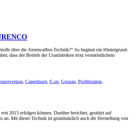
n URENCO
ontrolle über die Atomwaffen-Technik?“ So beginnt ein Hintergrund-
r, dass der Betrieb der Uranfabriken trotz vermeintlichem
spervertrag
,
Capenhurst
,
E.on
,
Gronau
,
Proliferation
,
st 2015 erfolgen können. Darüber berichtet, gestützt auf
an. Mit dieser Technik ist grundsätzlich auch die Herstellung von