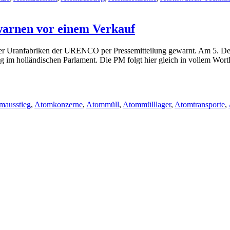
warnen vor einem Verkauf
der Uranfabriken der URENCO per Pressemitteilung gewarnt. Am 5. De
ng im holländischen Parlament. Die PM folgt hier gleich in vollem Wor
mausstieg
,
Atomkonzerne
,
Atommüll
,
Atommülllager
,
Atomtransporte
,